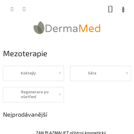
Přejít
NÁKUP
na
obsah
KOŠÍK
Mezoterapie
Koktejly
Séra
Regenerace po
ošetření
Nejprodávanější
ZAN PLAZMALIFT přístroj kosmetický