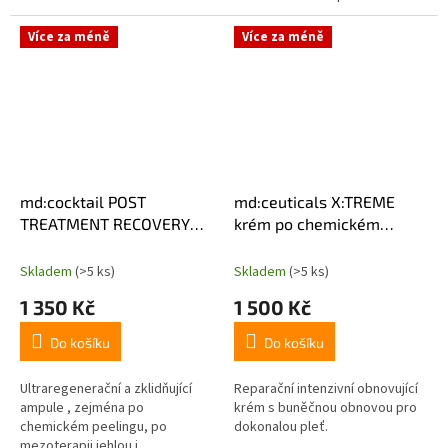
pleti navrátit mladistvý vzhled
bez invazivních zásahů.
Více za méně
Více za méně
md:cocktail POST
md:ceuticals X:TREME
TREATMENT RECOVERY
krém po chemickém
zklidňující ampule 10x 2ml
peelingu a mezoterapii
50ml
Skladem
(>5 ks)
Skladem
(>5 ks)
1 350 Kč
1 500 Kč
Do košíku
Do košíku
Ultraregenerační a zklidňující
Reparační intenzivní obnovující
ampule , zejména po
krém s buněčnou obnovou pro
chemickém peelingu, po
dokonalou pleť.
mezoterapii jehlou i