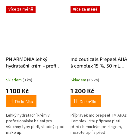
glukonolaton, který pleti zajistí
úlevu a péči, když nesnese
Více za méně
Více za méně
zátěž...
PN ARMONIA lehký
md:ceuticals Prepeel AHA
hydratační krém - profi
´s complex 15 %, 50 ml,
250ml
pH=3,6
Skladem
(3 ks)
Skladem
(>5 ks)
1 100 Kč
1 200 Kč
Do košíku
Do košíku
Lehký hydratační krém v
Přípravek md:prepeel TM AHAs
profesionálním balení pro
Complex 15% příprava pleti
všechny typy pletí, vhodný i pod
před chemickým peelingem,
make up.
mezoterapií a před