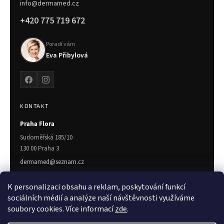
info@dermamed.cz
+420 775 719 672
Poradí vám
Eva Přibylová
KONTAKT
Praha Flora
Sudoměřská 185/10
130 00 Praha 3
dermamed@seznam.cz
775 719 672
K personalizaci obsahu a reklam, poskytování funkcí
Zlín
sociálních médií a analýze naší návštěvnosti využíváme
soubory cookies. Více informací
zde
.
Třída T. Bati 7023
760 01 Zlín