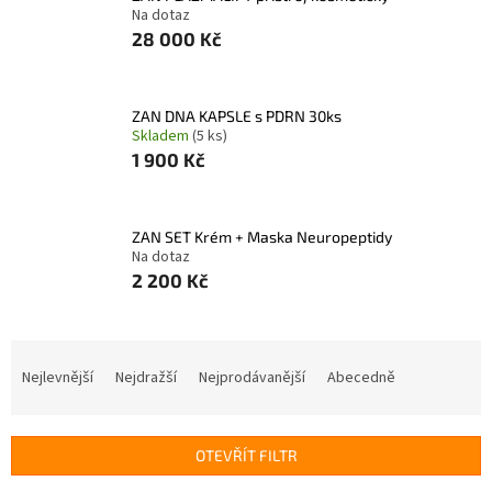
Na dotaz
28 000 Kč
ZAN DNA KAPSLE s PDRN 30ks
Skladem
(5 ks)
1 900 Kč
ZAN SET Krém + Maska Neuropeptidy
Na dotaz
2 200 Kč
Ř
a
Nejlevnější
Nejdražší
Nejprodávanější
Abecedně
z
e
n
OTEVŘÍT FILTR
í