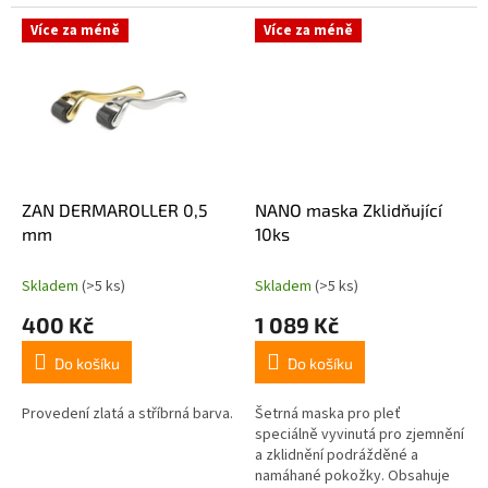
mikrojehličkování, dále na
pinzety, na nástroje používané
Více za méně
Více za méně
nejen...
ZAN DERMAROLLER 0,5
NANO maska Zklidňující
mm
10ks
Skladem
(>5 ks)
Skladem
(>5 ks)
400 Kč
1 089 Kč
Do košíku
Do košíku
Provedení zlatá a stříbrná barva.
Šetrná maska pro pleť
speciálně vyvinutá pro zjemnění
a zklidnění podrážděné a
namáhané pokožky. Obsahuje