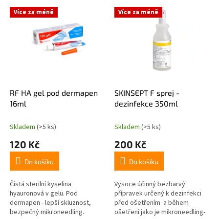
p
V
r
Více za méně
Více za méně
ý
o
p
d
i
u
s
k
p
t
r
ů
o
d
RF HA gel pod dermapen
SKINSEPT F sprej -
u
16ml
dezinfekce 350ml
k
t
Skladem
(>5 ks)
Skladem
(>5 ks)
ů
120 Kč
200 Kč
Do košíku
Do košíku
Čistá sterilní kyselina
Vysoce účinný bezbarvý
hyauronová v gelu. Pod
přípravek určený k dezinfekci
dermapen - lepší skluznost,
před ošetřením a během
bezpečný mikroneedling.
ošetření jako je mikroneedling-