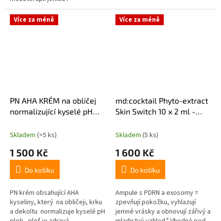
dermapenem, po hlubokém
čištění, depigmentačním
Více za méně
Více za méně
ošetření a po estetickém
zákroku...
PN AHA KRÉM na obličej
md:cocktail Phyto-extract
normalizující kyselé pH
Skin Switch 10 x 2 ml -
pleti 250ml
regenerační a bio
stimulační ampule s
Skladem
(>5 ks)
Skladem
(5 ks)
exosomy a PDRN
1 500 Kč
1 600 Kč
Do košíku
Do košíku
PN krém obsahující AHA
Ampule s PDRN a exosomy =
kyseliny, který na obličeji, krku
zpevňují pokožku, vyhlazují
a dekoltu normalizuje kyselé pH
jemné vrásky a obnovují zářivý a