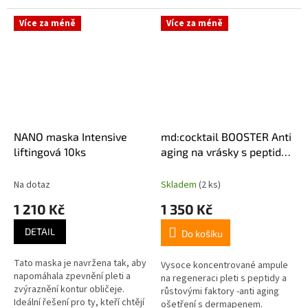
depigmentací. Vhodný púrodukt
před a po laserovém ošetření.
Více za méně
Více za méně
Kombinuje účinky...
NANO maska Intensive
md:cocktail BOOSTER Anti
liftingová 10ks
aging na vrásky s peptidy
a růstovými faktory 10x
2ml
Na dotaz
Skladem
(2 ks)
1 210 Kč
1 350 Kč
DETAIL
Do košíku
Tato maska je navržena tak, aby
Vysoce koncentrované ampule
napomáhala zpevnění pleti a
na regeneraci pleti s peptidy a
zvýraznění kontur obličeje.
růstovými faktory -anti aging
Ideální řešení pro ty, kteří chtějí
ošetření s dermapenem.