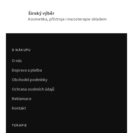
u
Široký výběr
Kosmetika, přístroje i mezoterapie skladem
Z
á
p
O NÁKUPU
a
O nás
t
í
Doprava a platba
Obchodní podmínky
Ochrana osobních údajů
Reklamace
Kontakt
TERAPIE