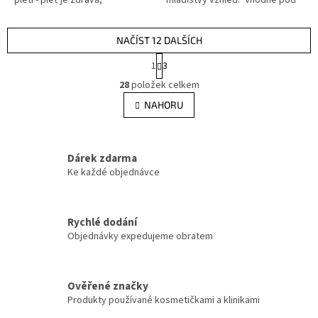
pleti - pleť je zdravá,
mladistvý vzhled." Vhodné pod
hydrarovaná a obnovená.
dermapen a na domácí
péči.Složení těchto ampulí ...
NAČÍST 12 DALŠÍCH
S
1
3
t
O
r
28
položek celkem
v
á
l
NAHORU
n
á
k
d
o
v
a
á
Dárek zdarma
c
n
í
Ke každé objednávce
í
p
r
v
Rychlé dodání
k
Objednávky expedujeme obratem
y
v
ý
p
Ověřené značky
i
Produkty používané kosmetičkami a klinikami
s