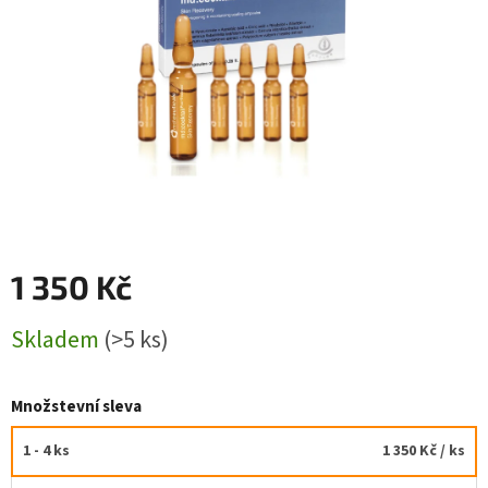
1 350 Kč
Měrná
Skladem
(>5 ks)
cena:
Množstevní sleva
1 - 4 ks
1 350 Kč
/ ks