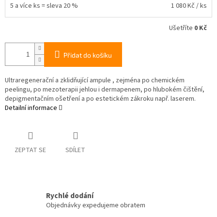
5 a více ks = sleva 20 %
1 080 Kč
/ ks
Ušetříte
0 Kč
Přidat do košíku
Ultraregenerační a zklidňující ampule , zejména po chemickém
peelingu, po mezoterapii jehlou i dermapenem, po hlubokém čištění,
depigmentačním ošetření a po estetickém zákroku např. laserem.
Detailní informace
ZEPTAT SE
SDÍLET
Rychlé dodání
Objednávky expedujeme obratem