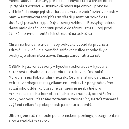
membránové struktury před další dehydratací a chrání kožní
lipidy před oxidací. – Hloubkově hydratuje citlivou pokožku,
viditelně zlepšuje její strukturu a stimuluje zadržování vlhkosti v
pleti. – Ultrahydratační přísady ošetřují matnou pokožku a
dodávají pokožce vyplněný a pevný vzhled. – Poskytuje silnou
denní antioxidační ochranu proti oxidačnímu stresu, boj proti
účinkům environmentálních stresorů na pokožku.
Chrání na buněčné úrovni, aby pokožka vypadala pružně a
zdravě. – Uklidňuje a pomáhá snižovat citlivost pokožky a
poskytuje okamžitou úlevu. Snižuje zarudnutí a zánět.
OBSAH: Hyaluronát sodný + kyselina askorbová + kyselina
citronová + Bisabolol + Allantoin + Extrakt z listů/stonků
Myrothamnus flabellifolia + extrakt Cetraria islandica thallus +
extrakt z sphagnum magellanicum + extrakt z polypodiového
vulgárního oddenku Správné zahojení je nezbytné pro
minimalizaci rizik a komplikací, jako je zarudnutí, podráždění a
otok, podpora včasného zotavení a zaručení výsledků znamená
zvýšení celkové spokojenosti pacientů a klientů.
Ultraregenerační ampule po chemickém peelingu, depigmentaci
a po estetickém zákroku.