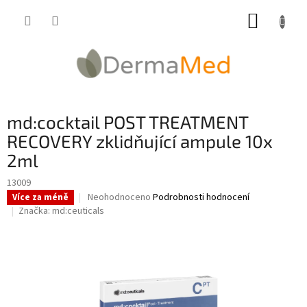
Přejít
NÁKUP
na
obsah
KOŠÍK
md:cocktail POST TREATMENT
RECOVERY zklidňující ampule 10x
2ml
13009
Průměrné
Neohodnoceno
Podrobnosti hodnocení
Více za méně
hodnocení
Značka:
md:ceuticals
produktu
je
0,0
z
5
hvězdiček.