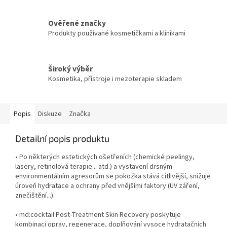
Ověřené značky
Produkty používané kosmetičkami a klinikami
Široký výběr
Kosmetika, přístroje i mezoterapie skladem
Popis
Diskuze
Značka
Detailní popis produktu
• Po některých estetických ošetřeních (chemické peelingy,
lasery, retinolová terapie... atd.) a vystavení drsným
environmentálním agresorům se pokožka stává citlivější, snižuje
úroveň hydratace a ochrany před vnějšími faktory (UV záření,
znečištění...).
• md:cocktail Post-Treatment Skin Recovery poskytuje
kombinaci oprav, regenerace, doplňování vysoce hydratačních