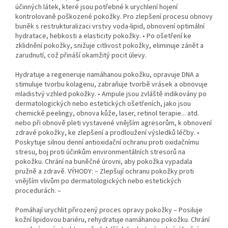
účinných látek, které jsou potřebné k urychlení hojení
kontrolovaně poškozené pokožky. Pro zlepšení procesu obnovy
buněk s restrukturalizaci vrstvy voda-lipid, obnovení optimální
hydratace, hebkosti a elasticity pokožky. • Po ošetření ke
zklidnění pokožky, snižuje citlivost pokožky, eliminuje zánět a
zarudnutí, což přináší okamžitý pocit úlevy.
Hydratuje a regeneruje namáhanou pokožku, opravuje DNA a
stimuluje tvorbu kolagenu, zabraňuje tvorbě vrásek a obnovuje
mladistvý vzhled pokožky. • Ampule jsou zvláště indikovány po
dermatologických nebo estetických ošetřeních, jako jsou
chemické peelingy, obnova kůže, laser, retinol terapie... atd.
nebo při obnově pleti vystavené vnějším agresorům, k obnovení
zdravé pokožky, ke zlepšení a prodloužení výsledků léčby. •
Poskytuje silnou denní antioxidační ochranu proti oxidačnímu
stresu, boj proti účinkům environmentálních stresorů na
pokožku. Chrání na buněčné úrovni, aby pokožka vypadala
pružně a zdravě. VÝHODY: – Zlepšují ochranu pokožky proti
vnějším vlivům po dermatologických nebo estetických
procedurách. –
Pomáhají urychlit přirozený proces opravy pokožky – Posiluje
kožní lipidovou bariéru, rehydratuje namáhanou pokožku. Chrání