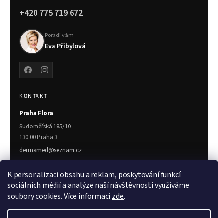
+420 775 719 672
Poradí vám
Eva Přibylová
KONTAKT
Praha Flora
Sudoměřská 185/10
130 00 Praha 3
dermamed@seznam.cz
775 719 672
K personalizaci obsahu a reklam, poskytování funkcí
Zlín
sociálních médií a analýze naší návštěvnosti využíváme
soubory cookies. Více informací
zde
.
Třída T. Bati 7023
760 01 Zlín