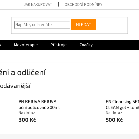
JAK NAKUPOVAT
OBCHODNÍ PODMÍNKY
HLEDAT
y
Mezoterapie
Přístroje
Značky
ění a odličení
odávanější
PN REJUVA REJUVA
PN Cleansing SE
oční odličovač 200ml
CLEAN gel + toni
Na dotaz
Na dotaz
300 Kč
500 Kč