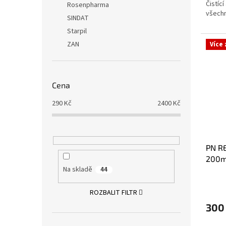
Čistící
Rosenpharma
všechn
SINDAT
Starpil
ZAN
Více
Cena
290
Kč
2400
Kč
PN RE
200m
Na skladě
44
ROZBALIT FILTR
300