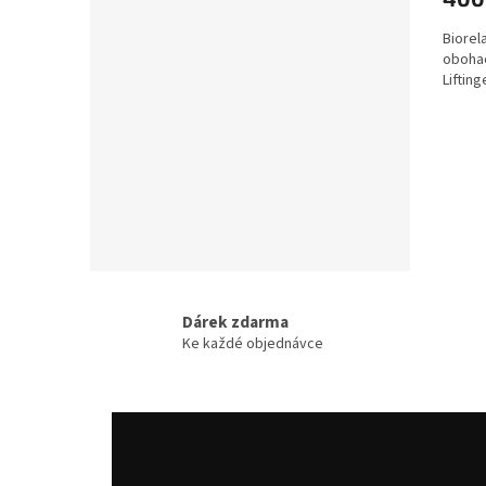
Biorela
obohac
Liftin
Dárek zdarma
Ke každé objednávce
Z
á
p