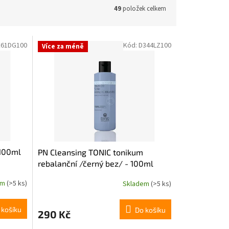
49
položek celkem
E61DG100
Kód:
D344LZ100
Více za méně
 100ml
PN Cleansing TONIC tonikum
rebalanční /černý bez/ - 100ml
em
(>5 ks)
Skladem
(>5 ks)
 košíku
Do košíku
290 Kč