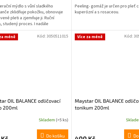
rační mýdlo s vůní sladkého
Peeling- gomáž je určen pro pleť ci
nče zklidňuje pokožku, obnovuje
kuperózní a s rosaceou.
vené pleti a zjemňuje ji. Ruční
, studený proces. I nadále
jeme ekologicky...
Kód:
3050511015
Kód:
30
 za méně
Více za méně
ar OIL BALANCE odličovací
Maystar OIL BALANCE odličo
o 200ml
tonikum 200ml
Skladem
(>5 ks)
Sklad
Do košíku
Do
 Kč
400 Kč