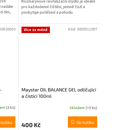
osti
Rozmarýnové revitalizační mýdlo je ideální
I nadále
pro každodenní čištění, jemně čistí a
i tím,
poskytuje potěšení a pohodu.
50520010
Kód:
3050511007
Více za méně
-
Maystar OIL BALANCE GEL odlíčující
a čistící 100ml
dem
(3 ks)
Skladem
(>5 ks)
 košíku
Do košíku
400 Kč