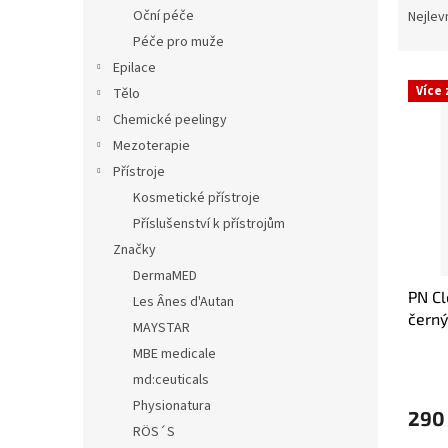
n
a
Oční péče
Nejlev
e
z
Péče pro muže
l
e
Epilace
V
n
Více
Tělo
ý
í
Chemické peelingy
p
p
i
r
Mezoterapie
s
o
Přístroje
p
d
Kosmetické přístroje
r
u
Příslušenství k přístrojům
o
k
Značky
d
t
DermaMED
u
ů
PN Cl
k
Les Ânes d'Autan
černý
t
MAYSTAR
ů
MBE medicale
md:ceuticals
Physionatura
290
RÖS´S