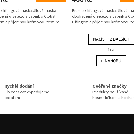
x liftingová maska.​Jílová maska ​​
Biorelax liftingová maska.​Jílová mas
ená o železo a vápník s Global
obohacená o železo a vápník s Glo
gem a příjemnou krémovou texturou.
Liftingem a příjemnou krémovou te
NAČÍST 12 DALŠÍCH
S
1
5
O
t
r
v
NAHORU
á
l
n
á
k
d
o
a
v
Rychlé dodání
Ověřené značky
c
á
í
Objednávky expedujeme
Produkty používané
n
p
obratem
kosmetičkami a klinika
í
r
v
k
y
v
ý