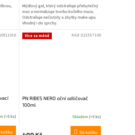
tlivou,
Mýdlový gel, který odstraňuje přebytečný
maz a normalizuje tvorbu kožního mazu.
Odstraňuje nečistoty a zbytky make-upu.
Vhodný i do sprchy.
50511016
Kód:
D215ST100
Více za méně
vací
PN RIBES NERO oční odličovač
100ml
em
(>5 ks)
Skladem
(>5 ks)
 košíku
Do košíku
400 Kč