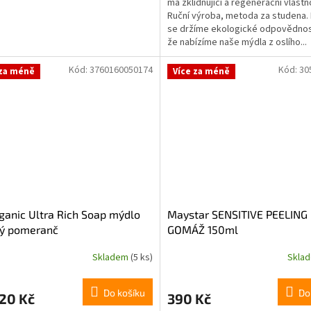
má zklidňující a regenerační vlastn
Ruční výroba, metoda za studena. 
se držíme ekologické odpovědnost
že nabízíme naše mýdla z oslího...
Kód:
3760160050174
Kód:
30
 za méně
Více za méně
ganic Ultra Rich Soap mýdlo
Maystar SENSITIVE PEELING 
ký pomeranč
GOMÁŽ 150ml
Skladem
(5 ks)
Skla
Do košíku
Do
20 Kč
390 Kč