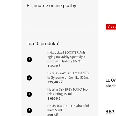
Přijímáme online platby
Více
Top 10 produktů
md:cocktail BOOSTER Anti
aging na vrásky s peptidy a
růstovými faktory 10x 2ml
1 350 Kč
PN STARWAY OLEJ masážní s
květy pomerančovníku 500ml
LE Or
895,40 Kč
slad
Maystar SYNERGY MASKA bio
relax lifting 150ml
1 050 Kč
PN JALICA TRIPLE hydratační
krém 50ml
387,
500 Kč