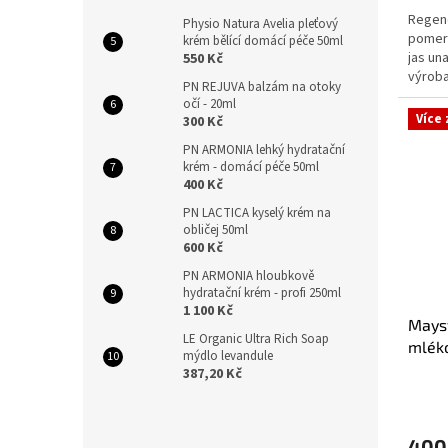
Regene
Physio Natura Avelia pleťový
pomera
krém bělící domácí péče 50ml
jas una
550 Kč
výroba
PN REJUVA balzám na otoky
dodržu
očí - 20ml
Více
300 Kč
PN ARMONIA lehký hydratační
krém - domácí péče 50ml
400 Kč
PN LACTICA kyselý krém na
obličej 50ml
600 Kč
PN ARMONIA hloubkově
hydratační krém - profi 250ml
1 100 Kč
Mayst
LE Organic Ultra Rich Soap
mlék
mýdlo levandule
387,20 Kč
400