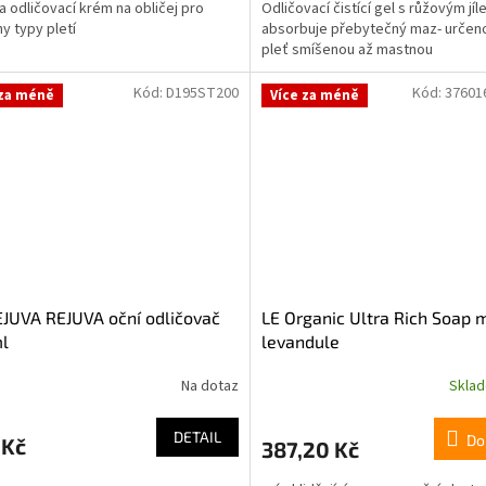
 a odličovací krém na obličej pro
Odličovací čistící gel s růžovým jíl
y typy pletí
absorbuje přebytečný maz- určen
pleť smíšenou až mastnou
Kód:
D195ST200
Kód:
37601
 za méně
Více za méně
JUVA REJUVA oční odličovač
LE Organic Ultra Rich Soap 
l
levandule
Na dotaz
Skla
DETAIL
Do
 Kč
387,20 Kč