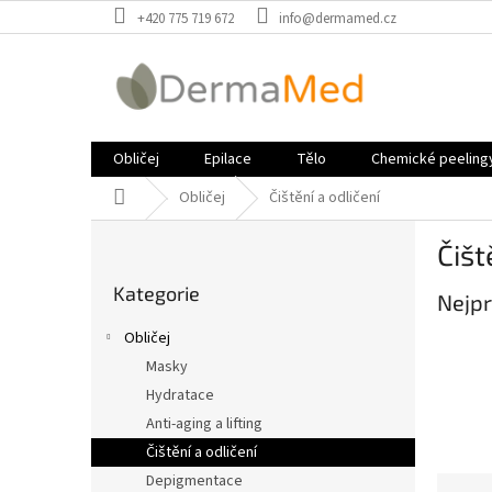
Přejít
+420 775 719 672
info@dermamed.cz
na
obsah
Obličej
Epilace
Tělo
Chemické peeling
Domů
Obličej
Čištění a odličení
P
Čišt
o
Přeskočit
s
Kategorie
kategorie
Nejpr
t
r
Obličej
a
Masky
n
Hydratace
n
í
Anti-aging a lifting
p
Čištění a odličení
a
Depigmentace
Ř