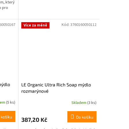
em, který
o pro
60050167
Kód:
3760160050112
Více za méně
mýdlo
LE Organic Ultra Rich Soap mýdlo
rozmarýnové
dem
(5 ks)
Skladem
(3 ks)
 košíku
Do košíku
387,20 Kč