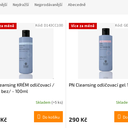
nější
Nejdražší
Nejprodávanější
Abecedně
Kód:
D143CC100
Kód:
G
 za méně
Více za méně
eansing KRÉM odličovací /
PN Cleansing odličovací gel
 bez/ - 100ml
Skladem
(>5 ks)
Sklad
Do košíku
Do
 Kč
290 Kč