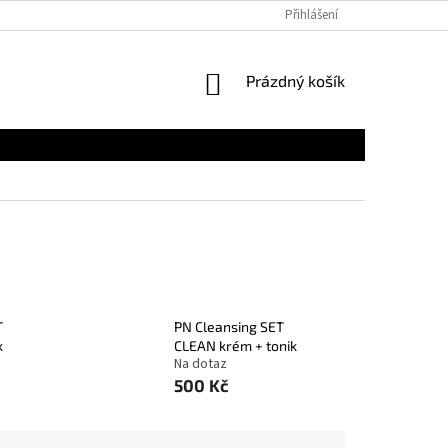
Přihlášení
NÁKUPNÍ
Prázdný košík
KOŠÍK
T
PN Cleansing SET
k
CLEAN krém + tonik
Na dotaz
500 Kč