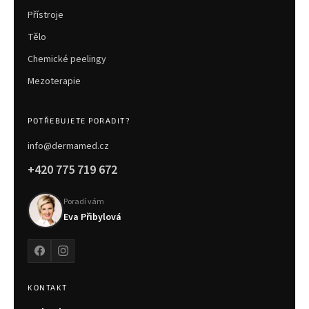
Přístroje
Tělo
Chemické peelingy
Mezoterapie
POTŘEBUJETE PORADIT?
info@dermamed.cz
+420 775 719 672
Poradí vám
Eva Přibylová
KONTAKT