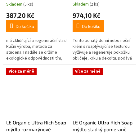
Skladem
(5 ks)
Skladem
(2 ks)
387,20 Kč
974,10 Kč
Do košíku
Do košíku
má zklidňující a regenerační vlastnosti
Tento bohatý denní nebo noční
Ruční výroba, metoda za
krém s rozplývající se texturou
studena. I nadále se držíme
vyživuje a regeneruje pokožku
ekologické odpovědnosti tím,
obličeje, krku a dekoltu. Dodává
že nabízíme naše mýdla z
jí pružnost a pohodlí a bojuje
oslího...
proti známkám...
Více za méně
Více za méně
LE Organic Ultra Rich Soap
LE Organic Ultra Rich Soap
mýdlo rozmarýnové
mýdlo sladký pomeranč