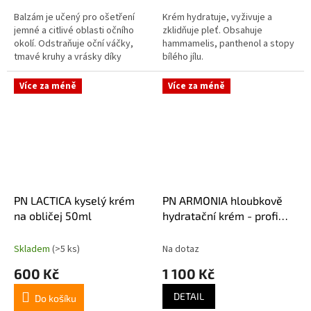
Balzám je učený pro ošetření
Krém hydratuje, vyživuje a
jemné a citlivé oblasti očního
zklidňuje pleť. Obsahuje
okolí. Odstraňuje oční váčky,
hammamelis, panthenol a stopy
tmavé kruhy a vrásky díky
bílého jílu.
obsahu lékořice, ginkgo biloba a
escinu.
Více za méně
Více za méně
PN LACTICA kyselý krém
PN ARMONIA hloubkově
na obličej 50ml
hydratační krém - profi
250ml
Skladem
(>5 ks)
Na dotaz
600 Kč
1 100 Kč
DETAIL
Do košíku