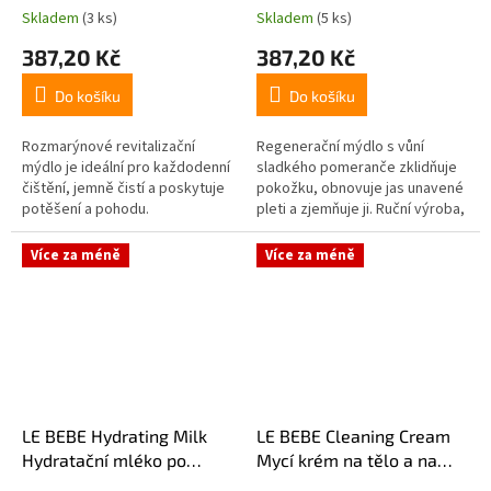
Skladem
(3 ks)
Skladem
(5 ks)
387,20 Kč
387,20 Kč
Do košíku
Do košíku
Rozmarýnové revitalizační
Regenerační mýdlo s vůní
mýdlo je ideální pro každodenní
sladkého pomeranče zklidňuje
čištění, jemně čistí a poskytuje
pokožku, obnovuje jas unavené
potěšení a pohodu.
pleti a zjemňuje ji. Ruční výroba,
studený proces. I nadále
dodržujeme ekologicky...
Více za méně
Více za méně
LE BEBE Hydrating Milk
LE BEBE Cleaning Cream
Hydratační mléko po
Mycí krém na tělo a na
koupeli 100ml
vlasy 200ml