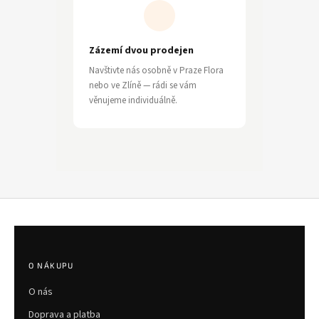
Zázemí dvou prodejen
Navštivte nás osobně v Praze Flora
nebo ve Zlíně — rádi se vám
věnujeme individuálně.
Z
á
p
O NÁKUPU
a
O nás
t
í
Doprava a platba