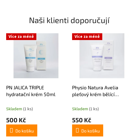
Naši klienti doporučují
Více za méně
Více za méně
PN JALICA TRIPLE
Physio Natura Avelia
hydratační krém 50ml
pleťový krém bělící
domácí péče 50ml
Skladem
(1 ks)
Skladem
(1 ks)
500 Kč
550 Kč
Do košíku
Do košíku