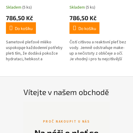
Skladem
(5 ks)
Skladem
(5 ks)
786,50 Kč
786,50 Kč
Do košíku
Do košíku
Sametové pleťové mléko
Čistí citlivou a reaktivní pleť bez
uspokojuje každodenní potřeby
vody. Jemně odstraňuje make-
pleti tím, že dodává pokožce
up a nečistoty z obličeje a očí.
hydrataci, hebkost a
Je vhodný i pro tu nejcitlivější
sametovost. Jeho hlavními
pleť. Obsah : 200ml
aktivními složkami jsou oslí
mléko, sezamový...
Vítejte v našem obchodě
PROČ NAKOUPIT U NÁS
Na péči o pleť se