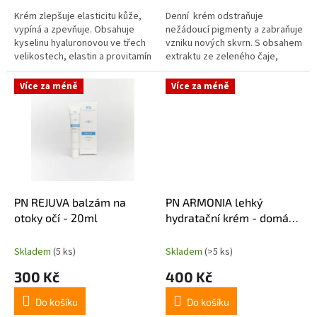
Krém zlepšuje elasticitu kůže,
Denní krém odstraňuje
vypíná a zpevňuje. Obsahuje
nežádoucí pigmenty a zabraňuje
kyselinu hyaluronovou ve třech
vzniku nových skvrn. S obsahem
velikostech, elastin a provitamín
extraktu ze zeleného čaje,
B5. Pro pleť citlivou a šupinatou,
medvědice lékařské s
působí hojivě.
arbutinem, lékořice a papáji.
Více za méně
Více za méně
Obsahuje...
PN REJUVA balzám na
PN ARMONIA lehký
otoky očí - 20ml
hydratační krém - domácí
péče 50ml
Skladem
(5 ks)
Skladem
(>5 ks)
300 Kč
400 Kč
Do košíku
Do košíku