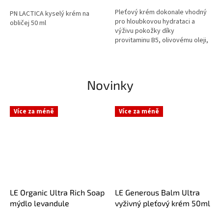
Pleťový krém dokonale vhodný
PN LACTICA kyselý krém na
pro hloubkovou hydrataci a
obličej 50 ml
výživu pokožky díky
provitaminu B5, olivovému oleji,
arganovému oleji a oleji z
pšeničných klíčků. Zvláště
vhodné pro...
Novinky
Více za méně
Více za méně
LE Organic Ultra Rich Soap
LE Generous Balm Ultra
mýdlo levandule
vyživný pleťový krém 50ml