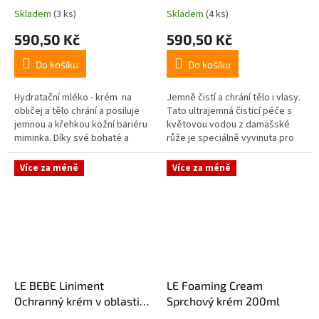
Skladem
(3 ks)
Skladem
(4 ks)
590,50 Kč
590,50 Kč
Do košíku
Do košíku
Hydratační mléko - krém na
Jemně čistí a chrání tělo i vlasy.
obličej a tělo chrání a posiluje
Tato ultrajemná čisticí péče s
jemnou a křehkou kožní bariéru
květovou vodou z damašské
miminka. Díky své bohaté a
růže je speciálně vyvinuta pro
krémové textuře vyživuje a
každodenní čištění dětské pleti.
chrání citlivou pokožku...
Jeho hlavními...
Více za méně
Více za méně
LE BEBE Liniment
LE Foaming Cream
Ochranný krém v oblasti
Sprchový krém 200ml
plenek 200ml