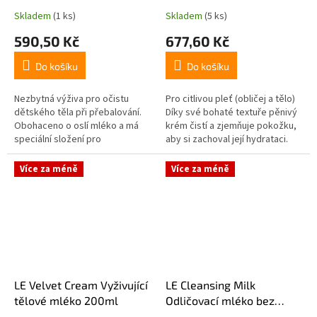
Skladem
(1 ks)
Skladem
(5 ks)
590,50 Kč
677,60 Kč
Do košíku
Do košíku
Nezbytná výživa pro očistu
Pro citlivou pleť (obličej a tělo)
dětského těla při přebalování.
Díky své bohaté textuře pěnivý
Obohaceno o oslí mléko a má
krém čistí a zjemňuje pokožku,
speciální složení pro
aby si zachoval její hydrataci.
každodenní čištění a ochranu
Jeho krémová pěna a jemná
dětského zadečku. Obsah :
vůně nabízejí pohodlí...
Více za méně
Více za méně
200ml
LE Velvet Cream Vyživující
LE Cleansing Milk
tělové mléko 200ml
Odličovací mléko bez
oplachu vodou 200ml