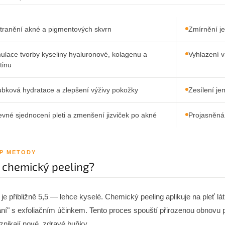
tranění akné a pigmentových skvrn
Zmírnění j
mulace tvorby kyseliny hyaluronové, kolagenu a
Vyhlazení v
tinu
ubková hydratace a zlepšení výživy pokožky
Zesílení je
vné sjednocení pleti a zmenšení jizviček po akné
Projasněná 
IP METODY
e chemický peeling?
i je přibližně 5,5 — lehce kyselé. Chemický peeling aplikuje na pleť 
ání" s exfoliačním účinkem. Tento proces spouští přirozenou obnovu p
znikají nové, zdravé buňky.