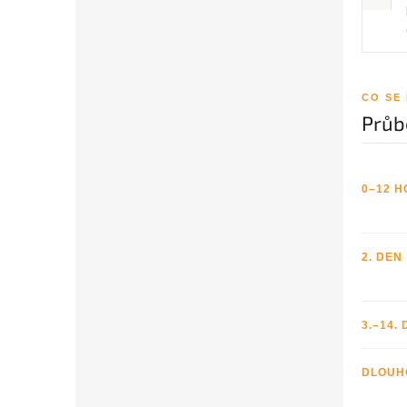
CO SE
Průb
0–12 H
2. DEN
3.–14.
DLOUH