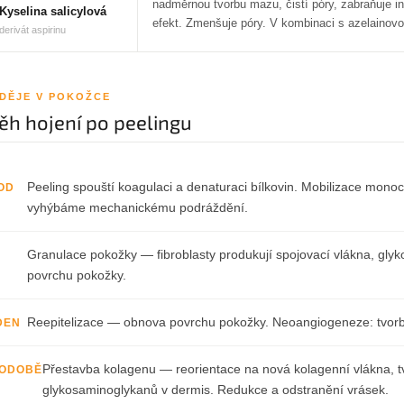
nadměrnou tvorbu mazu, čistí póry, zabraňuje inf
Kyselina salicylová
efekt. Zmenšuje póry. V kombinaci s azelainovo
derivát aspirinu
 DĚJE V POKOŽCE
ěh hojení po peelingu
Peeling spouští koagulaci a denaturaci bílkovin. Mobilizace mono
OD
vyhýbáme mechanickému podráždění.
Granulace pokožky — fibroblasty produkují spojovací vlákna, glyk
povrchu pokožky.
Reepitelizace — obnova povrchu pokožky. Neoangiogeneze: tvorba
 DEN
Přestavba kolagenu — reorientace na nová kolagenní vlákna, t
ODOBĚ
glykosaminoglykanů v dermis. Redukce a odstranění vrásek.