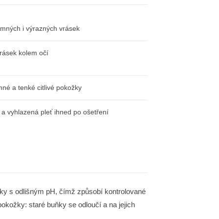
emných i výrazných vrásek
rásek kolem očí
mné a tenké citlivé pokožky
a vyhlazená pleť ihned po ošetření
látky s odlišným pH, čímž způsobí kontrolované
okožky: staré buňky se odloučí a na jejich