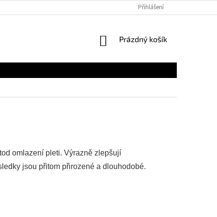
Přihlášení
NÁKUPNÍ
Prázdný košík
KOŠÍK
od omlazení pleti. Výrazně zlepšují
ýsledky jsou přitom přirozené a dlouhodobé.