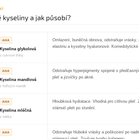
NÍ
 kyseliny a jak působí?
Omlazení, buněčná obnova, odstraňuje vrásky, z
AHA
elastinu a kyseliny hyaluronové. Komedolytické 
Kyselina glykolová
z cukrové třtiny
Odstraňuje hyperpigmenty spojené s předčasný
AHA
pleť a jizvičky po akné.
Kyselina mandlová
z hořkých mandlí
Hloubková hydratace. Vhodná pro citlivou pleť. 
AHA
stárnutí pleti po slunění.
Kyselina mléčná
z mléka
Odstraňuje hluboké vrásky a poškození po nadm
AHA
stárnoucí pleti. Zvyšuje tvorbu kolagenu.