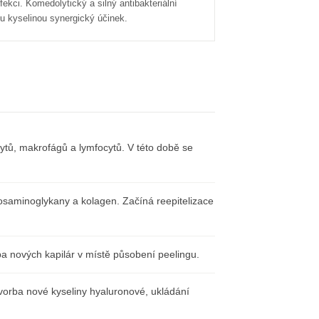
ekci. Komedolytický a silný antibakteriální
u kyselinou synergický účinek.
cytů, makrofágů a lymfocytů. V této době se
osaminoglykany a kolagen. Začíná reepitelizace
 nových kapilár v místě působení peelingu.
vorba nové kyseliny hyaluronové, ukládání