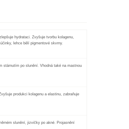
lepšuje hydrataci. Zvyšuje tvorbu kolagenu,
účinky, lehce bělí pigmentové skvrny.
m stárnutím po slunění. Vhodná také na mastnou
Zvyšuje produkci kolagenu a elastinu, zabraňuje
ěrném slunění, jizvičky po akné. Projasnění