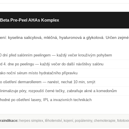
Beta Pre-Peel AHAs Komplex
ení: kyselina salicylová, mléčná, hyaluronová a glykolová. Určen zejmé
.
0 dní před salónním peelingem — každý večer krouživým pohybem
d 4. dne po peelingu — každý večer do další návštěvy salónu
ako noční sérum místo hydratačního přípravku
o ošetření dermarollerem — nanést, nechat 10 min, smýt
inimalizuje póry, rozpouští černé tečky, zabraňuje akné a komedonům
hodné po ošetření lasery, IPL a invazivních technikách
raindikace:
herpes simplex, těhotenství, kojení, popáleniny, chemoterapie, fototox