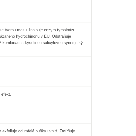
uje tvorbu mazu. Inhibuje enzym tyrosinázu
ázaného hydrochinonu v EU. Odstraňuje
 kombinaci s kyselinou salicylovou synergický
 efekt.
 exfoliuje odumřelé buňky uvnitř. Zmírňuje