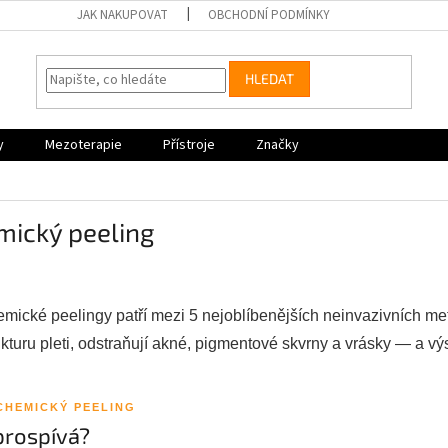
JAK NAKUPOVAT
OBCHODNÍ PODMÍNKY
HLEDAT
y
Mezoterapie
Přístroje
Značky
mický peeling
mické peelingy patří mezi 5 nejoblíbenějších neinvazivních met
ukturu pleti, odstraňují akné, pigmentové skvrny a vrásky — a v
CHEMICKÝ PEELING
prospívá?