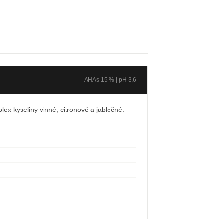
AHAs 15 % | pH 3,6
ex kyseliny vinné, citronové a jablečné.