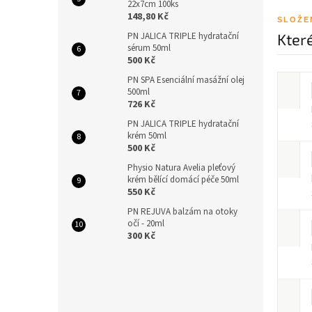
22x7cm 100ks
148,80 Kč
SLOŽE
Které
PN JALICA TRIPLE hydratační
sérum 50ml
500 Kč
PN SPA Esenciální masážní olej
500ml
726 Kč
PN JALICA TRIPLE hydratační
krém 50ml
500 Kč
Physio Natura Avelia pleťový
krém bělící domácí péče 50ml
550 Kč
PN REJUVA balzám na otoky
očí - 20ml
300 Kč