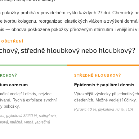
pokožky probíhá v pravidelném cyklu každých 27 dní. Chemický peel
je tvorbu kolagenu, reorganizaci elastických vláken a zvýšení derm
is — obnova poškozené pokožky přirozeným stárnutím i vnějšími vli
 OŠETŘENÍ
chový, středně hloubkový nebo hloubkový?
RCHOVÝ
STŘEDNĚ HLOUBKOVÝ
atum corneum
Epidermis + papilární dermis
mální vedlejší efekty, nejvíce
Výraznější výsledky při jednotlivých
ívané. Rychlá exfoliace svrchní
ošetřeních. Možné vedlejší účinky.
vy pokožky.
Pyruvic 40 %, glykolová 70 %, TCA
er, glykolová 35/50 %, salicylová,
lová, mléčná, vinná, jablečná