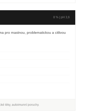
8 % | pH 3,6
na pro mastnou, problematickou a citlivou
ické léky, autoimunní poruchy.