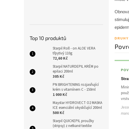
Obnova 
stimulu
epiderm
Top 10 produktů
DRUHY
Povr
Starpil Roll - on ALOE VERA
třpytivý 110g
72,60 Kč
Starpil NATURDEPIL KRÉM po
POV
epilaci 200ml
305 Kč
Str
PN BRIGHTENING rozjasňující
Mini
krém s vitamínem C - 150ml
použ
1 000 Kč
vrst
Maystar HYDROVECT O2 MASKA
ICE esenciální okysličující 200ml
Jessn
500 Kč
mand
Starpil QUICKEPIL proužky
(stripsy) z netkané textilie