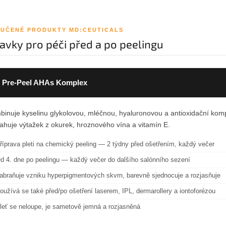
UČENÉ PRODUKTY MD:CEUTICALS
ravky pro péči před a po peelingu
 Pre-Peel AHAs Komplex
inuje kyselinu glykolovou, mléčnou, hyaluronovou a antioxidační kompl
huje výtažek z okurek, hroznového vína a vitamín E.
říprava pleti na chemický peeling — 2 týdny před ošetřením, každý večer
d 4. dne po peelingu — každý večer do dalšího salónního sezení
abraňuje vzniku hyperpigmentových skvrn, barevně sjednocuje a rozjasňuje
oužívá se také před/po ošetření laserem, IPL, dermarollery a iontoforézou
leť se neloupe, je sametově jemná a rozjasněná