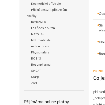
n
Kosmetické přístroje
e
Příslušenství k přístrojům
l
Ods
Značky
DermaMED
Sti
Les Ânes d'Autan
elas
MAYSTAR
MBE medicale
Hlo
md:ceuticals
Physionatura
Bare
RÖS´S
Rosenpharma
SINDAT
PRINC
Co j
Starpil
ZAN
pH plet
„polept
Přijímáme online platby
místě v