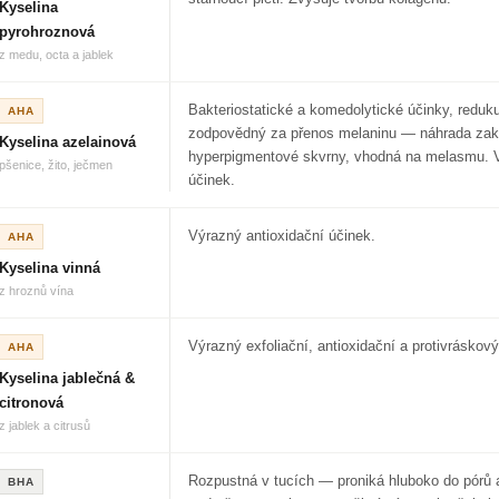
Kyselina
pyrohroznová
z medu, octa a jablek
Bakteriostatické a komedolytické účinky, reduk
AHA
zodpovědný za přenos melaninu — náhrada zak
Kyselina azelainová
hyperpigmentové skvrny, vhodná na melasmu. V
pšenice, žito, ječmen
účinek.
Výrazný antioxidační účinek.
AHA
Kyselina vinná
z hroznů vína
Výrazný exfoliační, antioxidační a protivráskový
AHA
Kyselina jablečná &
citronová
z jablek a citrusů
Rozpustná v tucích — proniká hluboko do pórů a
BHA