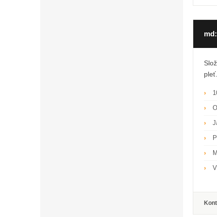
md:
Slož
pleť
1
O
J
P
M
V
Kont