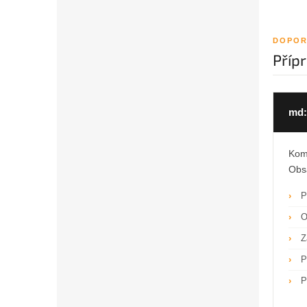
DOPOR
Příp
md:
Komb
Obsa
P
O
Z
P
P