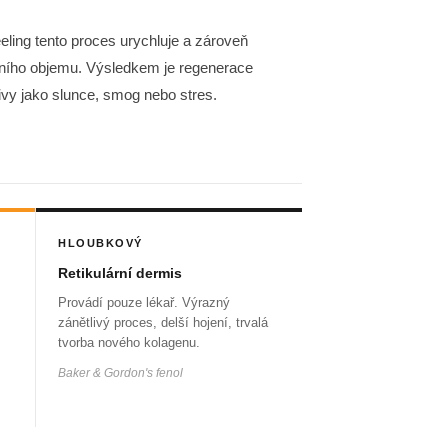
ing tento proces urychluje a zároveň
álního objemu. Výsledkem je regenerace
vy jako slunce, smog nebo stres.
HLOUBKOVÝ
Retikulární dermis
Provádí pouze lékař. Výrazný
zánětlivý proces, delší hojení, trvalá
tvorba nového kolagenu.
Baker & Gordon's fenol