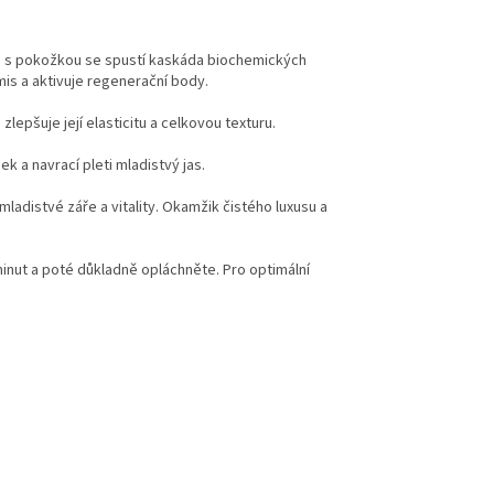
tu s pokožkou se spustí kaskáda biochemických
is a aktivuje regenerační body.
epšuje její elasticitu a celkovou texturu.
k a navrací pleti mladistvý jas.
ladistvé záře a vitality. Okamžik čistého luxusu a
inut a poté důkladně opláchněte. Pro optimální