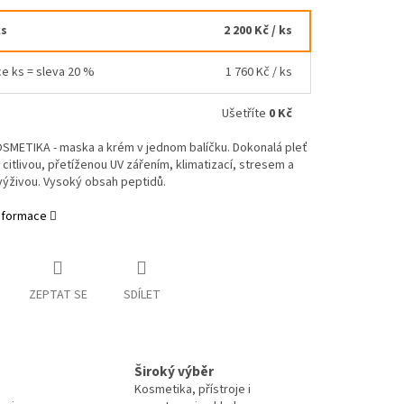
ks
2 200 Kč
/ ks
ce ks = sleva 20 %
1 760 Kč
/ ks
Ušetříte
0 Kč
METIKA - maska a krém v jednom balíčku. Dokonalá pleť
ť citlivou, přetíženou UV zářením, klimatizací, stresem a
výživou. Vysoký obsah peptidů.
informace
ZEPTAT SE
SDÍLET
Široký výběr
Kosmetika, přístroje i