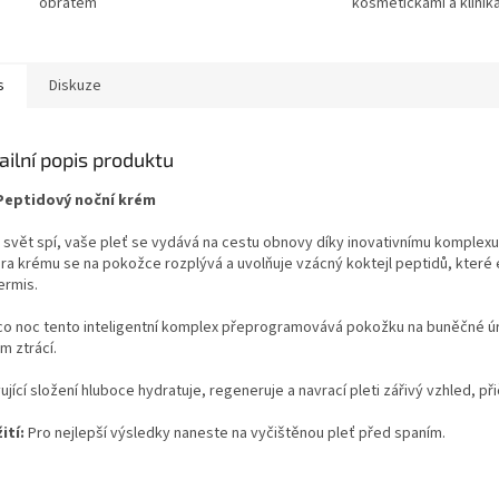
obratem
kosmetičkami a klinik
s
Diskuze
ailní popis produktu
Peptidový noční krém
 svět spí, vaše pleť se vydává na cestu obnovy díky inovativnímu komplex
ura krému se na pokožce rozplývá a uvolňuje vzácný koktejl peptidů, kter
ermis.
co noc tento inteligentní komplex přeprogramovává pokožku na buněčné úro
m ztrácí.
ující složení hluboce hydratuje, regeneruje a navrací pleti zářivý vzhled, p
ití:
Pro nejlepší výsledky naneste na vyčištěnou pleť před spaním.