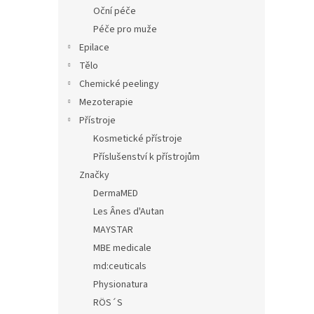
n
Oční péče
e
Péče pro muže
l
Epilace
Tělo
Chemické peelingy
Mezoterapie
Přístroje
Kosmetické přístroje
Příslušenství k přístrojům
Značky
DermaMED
Les Ânes d'Autan
MAYSTAR
MBE medicale
md:ceuticals
Physionatura
RÖS´S