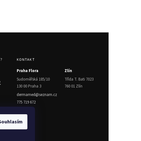
T?
KONTAKT
Praha Flora
Zlín
Sudoměřská 185/10
Třída T. Bati 7023
2
130 00 Praha 3
760 01 Zlín
dermamed@seznam.cz
775 719 672
Souhlasím