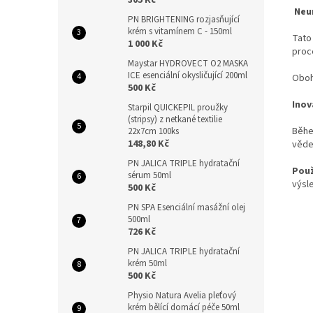
305 Kč
Neu
PN BRIGHTENING rozjasňující
krém s vitamínem C - 150ml
Tato
1 000 Kč
proc
Maystar HYDROVECT O2 MASKA
ICE esenciální okysličující 200ml
Oboha
500 Kč
Inov
Starpil QUICKEPIL proužky
(stripsy) z netkané textilie
Běhe
22x7cm 100ks
148,80 Kč
věde
PN JALICA TRIPLE hydratační
Použ
sérum 50ml
výsl
500 Kč
PN SPA Esenciální masážní olej
500ml
726 Kč
PN JALICA TRIPLE hydratační
krém 50ml
500 Kč
Physio Natura Avelia pleťový
krém bělící domácí péče 50ml