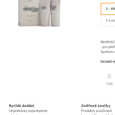
1 - 4 
5 a ví
NEUROKOS
- pro ple
špatnou 
Detailní 
TISK
Rychlé dodání
Ověřené značky
Objednávky expedujeme
Produkty používané