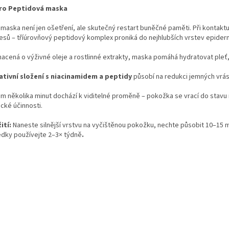
ro Peptidová maska
 maska není jen ošetření, ale skutečný restart buněčné paměti. Při kontak
esů – tříúrovňový peptidový komplex proniká do nejhlubších vrstev epiderm
cená o výživné oleje a rostlinné extrakty, maska pomáhá hydratovat pleť, zl
ativní složení s niacinamidem a peptidy
působí na redukci jemných vráse
m několika minut dochází k viditelné proměně – pokožka se vrací do stavu m
cké účinnosti.
ití:
Naneste silnější vrstvu na vyčištěnou pokožku, nechte působit 10–15 m
edky používejte 2–3× týdně
.