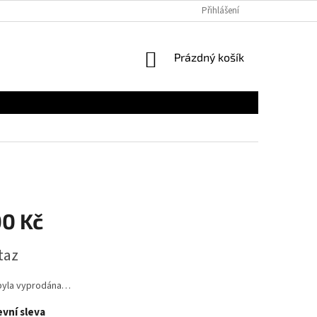
Přihlášení
NÁKUPNÍ
Prázdný košík
KOŠÍK
00 Kč
taz
byla vyprodána…
vní sleva