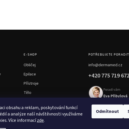
E-SHOP
POTŘEBUJETE PORADI
Obličej
info@dermamed.cz
y
Epilace
+420 775 719 67
Přístroje
Poradí vám
Tělo
Eva Přibylová
Chemické peelingy
aci obsahu a reklam, poskytování funkcí
Mezoterapie
Odmítnout
édií a analýze naší návštěvnosti využíváme
ies. Více informací
zde
.