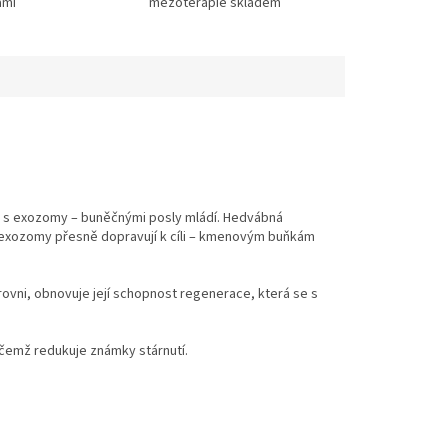
ami
mezoterapie skladem
u s exozomy – buněčnými posly mládí. Hedvábná
é exozomy přesně dopravují k cíli – kmenovým buňkám
vni, obnovuje její schopnost regenerace, která se s
řičemž redukuje známky stárnutí.