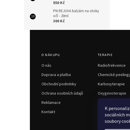
550 Kč
PN REJUVA balzám na otoky
očí - 20ml
300 Kč
Z
á
p
a
O NÁKUPU
TERAPIE
t
í
O nás
Radiofrekvence
Doprava a platba
Chemické peeling
Obchodní podmínky
Karboxyterapie
Ochrana osobních údajů
Oxygenoterapie
Reklamace
K personaliz
Kontakt
sociálních m
soubory cook