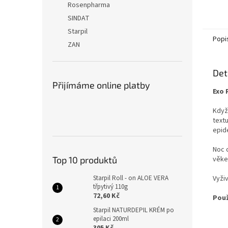
Rosenpharma
SINDAT
Starpil
Popi
ZAN
Det
Přijímáme online platby
Exo 
Když
text
epid
Noc 
věke
Top 10 produktů
Vyživ
Starpil Roll - on ALOE VERA
třpytivý 110g
72,60 Kč
Použ
Starpil NATURDEPIL KRÉM po
epilaci 200ml