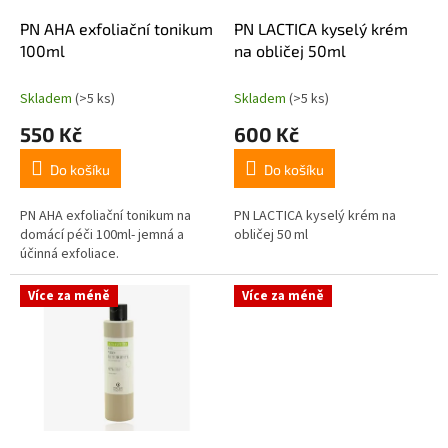
o
d
PN AHA exfoliační tonikum
PN LACTICA kyselý krém
u
100ml
na obličej 50ml
k
t
Skladem
(>5 ks)
Skladem
(>5 ks)
ů
550 Kč
600 Kč
Do košíku
Do košíku
PN AHA exfoliační tonikum na
PN LACTICA kyselý krém na
domácí péči 100ml- jemná a
obličej 50 ml
účinná exfoliace.
Více za méně
Více za méně