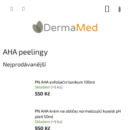
Přejít
NÁKUP
na
obsah
KOŠÍK
AHA peelingy
Nejprodávanější
PN AHA exfoliační tonikum 100ml
Skladem
(>5 ks)
550 Kč
PN AHA krém na obličej normalizující kyselé pH
pleti 50ml
Skladem
(>5 ks)
950 Kč