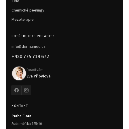
Tělo
Chemické peelingy
Mezoterapie
POTŘEBUJETE PORADIT?
info@dermamed.cz
+420 775 719 672
Poradí vám
Eva Přibylová
KONTAKT
Praha Flora
Sudoměřská 185/10