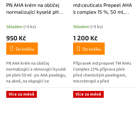
PN AHA krém na obličej
md:ceuticals Prepeel AHA
normalizující kyselé pH
´s complex 15 %, 50 ml,
pleti 50ml
pH=3,6
Skladem
(>5 ks)
Skladem
(>5 ks)
950 Kč
1 200 Kč
Do košíku
Do košíku
PN AHA krém na obličej
Přípravek md:prepeel TM AHAs
normalizující a obnovující kyselé
Complex 15% příprava pleti
pH pleti 50 ml- po AHA peelingu,
před chemickým peelingem,
na akné, na olupující se
mezoterapií a před
vysušenou pleť, pro muže.
depigmentací. Vhodný púrodukt
před a po laserovém ošetření.
Více za méně
Více za méně
Kombinuje účinky...