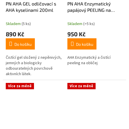
PN AHA GEL odličovací s
PN AHA Enzymatický
AHA kyselinami 200ml
papájový PEELING na
obličej 200ml
Skladem
(5 ks)
Skladem
(>5 ks)
890 Kč
950 Kč
Do košíku
Do košíku
Čistící gel složený z nepěnivých,
AHA Enzymatický a čistící
jemných a biologicky
peeling na obličej
odbouratelných povrchově
aktivních látek.
Více za méně
Více za méně