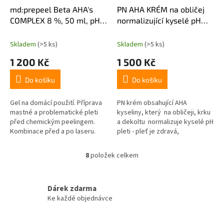
md:prepeel Beta AHA's
PN AHA KRÉM na obličej
COMPLEX 8 %, 50 ml, pH=
normalizující kyselé pH
3,6
pleti 250ml
Skladem
(>5 ks)
Skladem
(>5 ks)
1 200 Kč
1 500 Kč
Do košíku
Do košíku
Gel na domácí použití. Příprava
PN krém obsahující AHA
mastné a problematické pleti
kyseliny, který na obličeji, krku
před chemickým peelingem.
a dekoltu normalizuje kyselé pH
Kombinace před a po laseru.
pleti - pleť je zdravá,
Ošetření pleti s kuperózou a
hydrarovaná a obnovená.
rosaceou, prevence vzniku
8
položek celkem
O
akné,...
v
l
á
Dárek zdarma
d
Ke každé objednávce
a
c