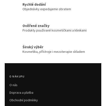
í
Rychlé dodání
p
Objednávky expedujeme obratem
r
v
k
y
Ověřené značky
v
Produkty používané kosmetičkami a klinikami
ý
p
i
s
Široký výběr
u
Kosmetika, přístroje i mezoterapie skladem
Z
á
p
O NÁKUPU
a
O nás
t
í
Doprava a platba
Obchodní podmínky