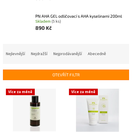
PN AHA GEL odličovací s AHA kyselinami 200ml
Skladem
(5 ks)
890 Kč
Ř
a
Nejlevnější
Nejdražší
Nejprodávanější
Abecedně
z
e
n
OTEVŘÍT FILTR
í
p
V
r
Více za méně
Více za méně
ý
o
p
d
i
u
s
k
p
t
r
ů