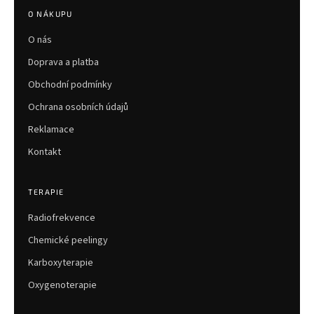
p
O NÁKUPU
a
O nás
t
í
Doprava a platba
Obchodní podmínky
Ochrana osobních údajů
Reklamace
Kontakt
TERAPIE
Radiofrekvence
Chemické peelingy
Karboxyterapie
Oxygenoterapie