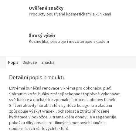
Ověřené značky
Produkty používané kosmetičkami a klinikami
Široký výběr
Kosmetika, přístroje i mezoterapie skladem
Popis
Diskuze
Značka
Detailní popis produktu
Extrémní buněčná renovace v krému pro dokonalou pleť.
Stárnutím kožní buňky ztrácejí schopnost správně vykonávat
své funkce a dochází ke zpomalení procesu obnovy buněk.
Snížení aktivity fibroblastů v syntéze kolagenu a elastinu
způsobuje výskyt vrásek , ochablost a ztrátu přirozené
hydratace v pokožce. X:treme krém obnovuje a regeneruje
pokožku díky obsahu rostlinných kmenových buněk a
epidermálních růstových faktorů.