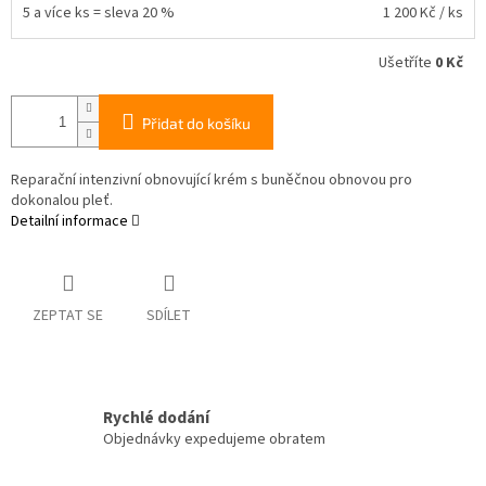
5 a více ks = sleva 20 %
1 200 Kč
/ ks
Ušetříte
0 Kč
Přidat do košíku
Reparační intenzivní obnovující krém s buněčnou obnovou pro
dokonalou pleť.
Detailní informace
ZEPTAT SE
SDÍLET
Rychlé dodání
Objednávky expedujeme obratem