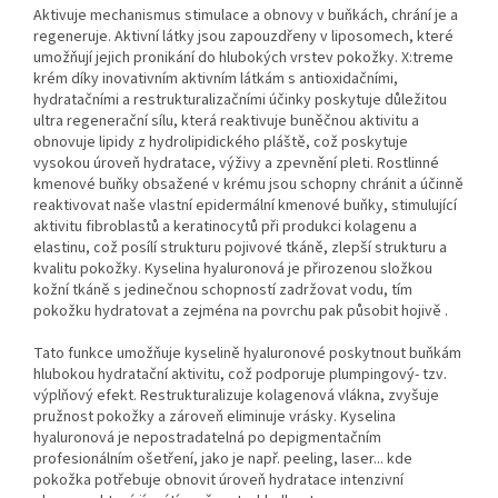
Aktivuje mechanismus stimulace a obnovy v buňkách, chrání je a
regeneruje. Aktivní látky jsou zapouzdřeny v liposomech, které
umožňují jejich pronikání do hlubokých vrstev pokožky. X:treme
krém díky inovativním aktivním látkám s antioxidačními,
hydratačními a restrukturalizačními účinky poskytuje důležitou
ultra regenerační sílu, která reaktivuje buněčnou aktivitu a
obnovuje lipidy z hydrolipidického pláště, což poskytuje
vysokou úroveň hydratace, výživy a zpevnění pleti. Rostlinné
kmenové buňky obsažené v krému jsou schopny chránit a účinně
reaktivovat naše vlastní epidermální kmenové buňky, stimulující
aktivitu fibroblastů a keratinocytů při produkci kolagenu a
elastinu, což posílí strukturu pojivové tkáně, zlepší strukturu a
kvalitu pokožky. Kyselina hyaluronová je přirozenou složkou
kožní tkáně s jedinečnou schopností zadržovat vodu, tím
pokožku hydratovat a zejména na povrchu pak působit hojivě .
Tato funkce umožňuje kyselině hyaluronové poskytnout buňkám
hlubokou hydratační aktivitu, což podporuje plumpingový- tzv.
výplňový efekt. Restrukturalizuje kolagenová vlákna, zvyšuje
pružnost pokožky a zároveň eliminuje vrásky. Kyselina
hyaluronová je nepostradatelná po depigmentačním
profesionálním ošetření, jako je např. peeling, laser... kde
pokožka potřebuje obnovit úroveň hydratace intenzivní