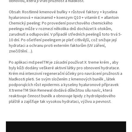
obnovou, která jí vrátí pružnost a hladkost.
Obsah: Rostlinné kmenové buňky + růstové faktory + kyselina
hyaluronová + niacinamid + koenzym Q10 + vitamín E + allantoin
Chemický peeling: Po provedení povrchového chemického
peelingu může v rozmezí několika dnů docházet k otokům,
zarudnutí a odlupování. V případě středních peelingů toto trvá 5-
10 dní. Po ošetření peelingem je pleť citlivější, což snižuje její
hydrataci a ochranu proti externím faktorům (UV záření,
znečištění…).
Po aplikaci md:peelTM je zásadní používat X: treme krém , aby
byly kůži dodány veškeré aktivní látky pro obnovení hydratace.
Krém má intenzivní regenerační účinky pro navrácení pružnosti a
hladkosti pleti. Se svým složením z kmenových buněk , látek
podporujících růst epidermis a kyseliny hyaluronové přípravek
X:tremeTM Skin Renewal dodává důležitou sílu navíc, která
reaktivuje činnost buněk a obnovuje lipidy z hydrolipidového
pláště a zajišťuje tak vysokou hydrataci, výživu a pevnost.
Z
á