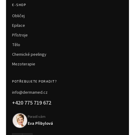
E-SHOP
Obličej
Epilace
Přístroje
Tělo
Chemické peelingy
Mezoterapie
POTŘEBUJETE PORADIT?
info@dermamed.cz
+420 775 719 672
Poradí vám
Eva Přibylová