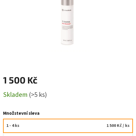
1 500 Kč
Měrná
Skladem
(>5 ks)
cena:
Množstevní sleva
1 - 4 ks
1 500 Kč
/ ks