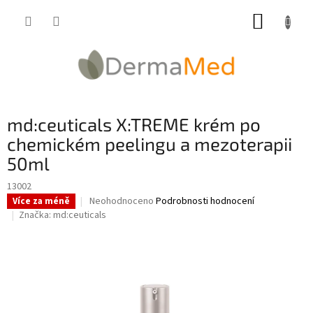
Přejít
NÁKUP
na
obsah
KOŠÍK
md:ceuticals X:TREME krém po
chemickém peelingu a mezoterapii
50ml
13002
Průměrné
Neohodnoceno
Podrobnosti hodnocení
Více za méně
hodnocení
Značka:
md:ceuticals
produktu
je
0,0
z
5
hvězdiček.