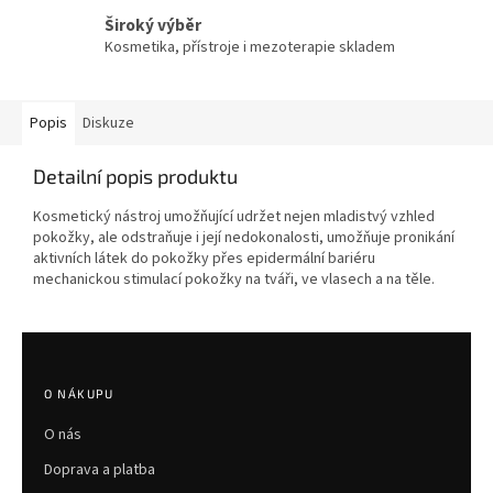
Široký výběr
Kosmetika, přístroje i mezoterapie skladem
Popis
Diskuze
Detailní popis produktu
Kosmetický nástroj umožňující udržet nejen mladistvý vzhled
pokožky, ale odstraňuje i její nedokonalosti, umožňuje pronikání
aktivních látek do pokožky přes epidermální bariéru
mechanickou stimulací pokožky na tváři, ve vlasech a na těle.
Z
á
p
O NÁKUPU
a
O nás
t
í
Doprava a platba