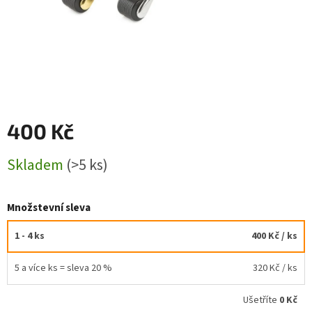
400 Kč
Měrná
Skladem
(>5 ks)
cena:
Množstevní sleva
1 - 4 ks
400 Kč
/ ks
5 a více ks = sleva 20 %
320 Kč
/ ks
Ušetříte
0 Kč