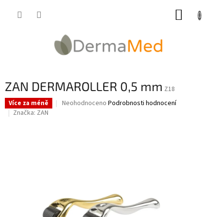
Přejít
NÁKUP
na
obsah
KOŠÍK
ZAN DERMAROLLER 0,5 mm
Z18
Průměrné
Neohodnoceno
Podrobnosti hodnocení
Více za méně
hodnocení
Značka:
ZAN
produktu
je
0,0
z
5
hvězdiček.