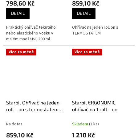
798,60 Kč
859,10 Kč
DETAIL
DETAIL
Praktický ohřívač tekutého
Ohřívač na jeden roll on s
nebo elastického vosku v
TERMOSTATEM
malém množství. 200 ml
Více za méně
Více za méně
Starpil Ohřívač na jeden
Starpil ERGONOMIC
roll - on s termostatem
ohřívač na 1 roll - on
1ks
Na dotaz
Skladem
(1 ks)
859,10 Kč
1 210 Kč