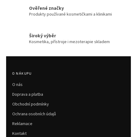
ý
p
Ověřené značky
i
Produkty používané kosmetičkami a klinikami
s
u
Široký výběr
Kosmetika, přístroje i mezoterapie skladem
Z
á
p
O NÁKUPU
a
O nás
t
í
Doprava a platba
Obchodní podmínky
Ochrana osobních údajů
Reklamace
Kontakt