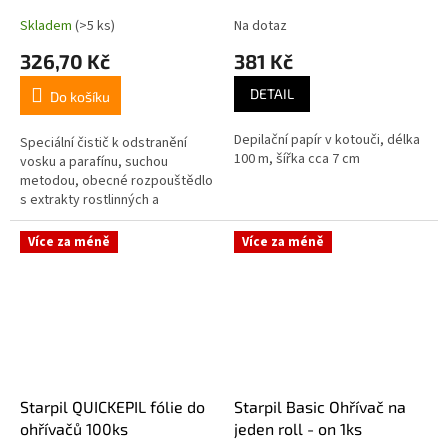
Skladem
(>5 ks)
Na dotaz
326,70 Kč
381 Kč
DETAIL
Do košíku
Depilační papír v kotouči, délka
Speciální čistič k odstranění
100 m, šířka cca 7 cm
vosku a parafínu, suchou
metodou, obecné rozpouštědlo
s extrakty rostlinných a
minerálních olejů.
Více za méně
Více za méně
Starpil QUICKEPIL fólie do
Starpil Basic Ohřívač na
ohřívačů 100ks
jeden roll - on 1ks