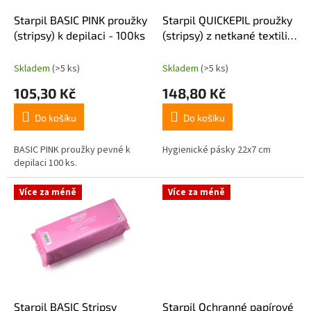
o
d
Starpil BASIC PINK proužky
Starpil QUICKEPIL proužky
u
(stripsy) k depilaci - 100ks
(stripsy) z netkané textilie
k
22x7cm 100ks
t
Skladem
(>5 ks)
Skladem
(>5 ks)
ů
105,30 Kč
148,80 Kč
Do košíku
Do košíku
BASIC PINK proužky pevné k
Hygienické pásky 22x7 cm
depilaci 100 ks.
Více za méně
Více za méně
Starpil BASIC Stripsy
Starpil Ochranné papírové