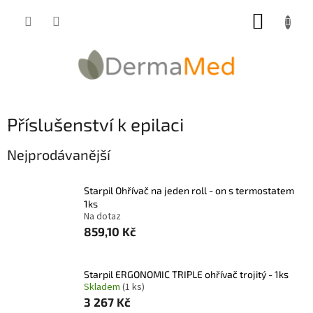
Přejít
NÁKUP
na
obsah
KOŠÍK
Příslušenství k epilaci
Nejprodávanější
Starpil Ohřívač na jeden roll - on s termostatem
1ks
Na dotaz
859,10 Kč
Starpil ERGONOMIC TRIPLE ohřívač trojitý - 1ks
Skladem
(1 ks)
3 267 Kč