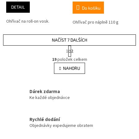
DETAIL
Do košíku
Ohřívač na roll-on vosk.
Ohřívač pro náplně 110 g
NAČÍST 7 DALŠÍCH
S
1
2
t
O
r
19
položek celkem
v
á
l
NAHORU
n
á
k
d
o
v
a
á
Dárek zdarma
c
n
í
Ke každé objednávce
í
p
r
v
Rychlé dodání
k
Objednávky expedujeme obratem
y
v