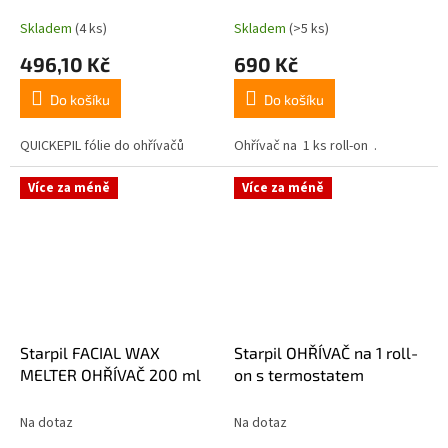
Skladem
(4 ks)
Skladem
(>5 ks)
496,10 Kč
690 Kč
Do košíku
Do košíku
QUICKEPIL fólie do ohřívačů
Ohřívač na 1 ks roll-on .
Více za méně
Více za méně
Starpil FACIAL WAX
Starpil OHŘÍVAČ na 1 roll-
MELTER OHŘÍVAČ 200 ml
on s termostatem
Na dotaz
Na dotaz