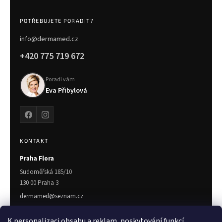
POTŘEBUJETE PORADIT?
info@dermamed.cz
+420 775 719 672
Poradí vám
Eva Přibylová
KONTAKT
Praha Flora
Sudoměřská 185/10
130 00 Praha 3
dermamed@seznam.cz
775 719 672
K personalizaci obsahu a reklam, poskytování funkcí