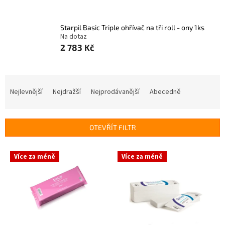
Starpil Basic Triple ohřívač na tři roll - ony 1ks
Na dotaz
2 783 Kč
Ř
a
Nejlevnější
Nejdražší
Nejprodávanější
Abecedně
z
e
n
OTEVŘÍT FILTR
í
p
V
r
Více za méně
Více za méně
ý
o
p
d
i
u
s
k
p
t
r
ů