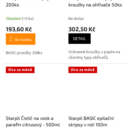
200ks
kroužky na ohřívače 50ks
Skladem
(>5 ks)
Na dotaz
193,60 Kč
302,50 Kč
DETAIL
Do košíku
Ochranné kroužky z papíru na
BASIC proužky 200ks
všechny typy ohřívačů.
Více za méně
Více za méně
Starpil Čistič na vosk a
Starpil BASIC epilační
parafín citrusový - 500ml
stripsy v roli 100m