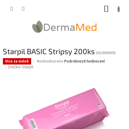
Přejít
NÁKUP
na
obsah
KOŠÍK
Starpil BASIC Stripsy 200ks
3010900005
Průměrné
Neohodnoceno
Podrobnosti hodnocení
Více za méně
hodnocení
Značka:
Starpil
produktu
je
0,0
z
5
hvězdiček.