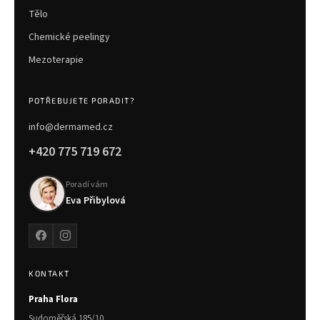
Tělo
Chemické peelingy
Mezoterapie
POTŘEBUJETE PORADIT?
info@dermamed.cz
+420 775 719 672
Poradí vám
Eva Přibylová
KONTAKT
Praha Flora
Sudoměřská 185/10