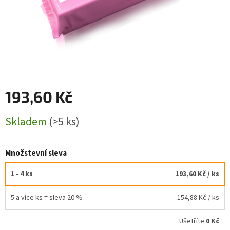
193,60 Kč
Měrná
Skladem
(>5 ks)
cena:
Množstevní sleva
1 - 4 ks
193,60 Kč
/ ks
5 a více ks = sleva 20 %
154,88 Kč
/ ks
Ušetříte
0 Kč