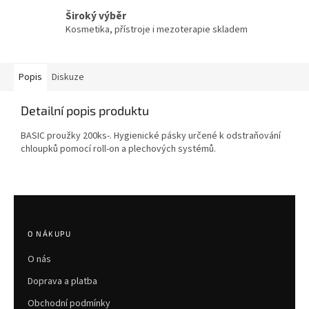
Široký výběr
Kosmetika, přístroje i mezoterapie skladem
Popis
Diskuze
Detailní popis produktu
BASIC proužky 200ks-.
Hygienické pásky určené k odstraňování
chloupků pomocí roll-on a plechových systémů.
Z
á
p
O NÁKUPU
a
O nás
t
í
Doprava a platba
Obchodní podmínky