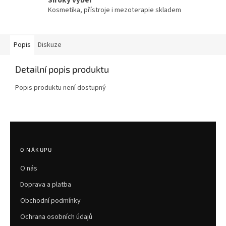
Široký výběr
Kosmetika, přístroje i mezoterapie skladem
Popis
Diskuze
Detailní popis produktu
Popis produktu není dostupný
Z
á
p
O NÁKUPU
a
O nás
t
í
Doprava a platba
Obchodní podmínky
Ochrana osobních údajů