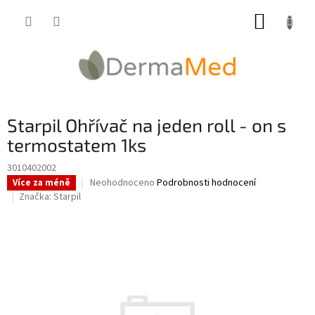
Přejít
NÁKUP
na
obsah
KOŠÍK
Starpil Ohřívač na jeden roll - on s
termostatem 1ks
3010402002
Průměrné
Neohodnoceno
Podrobnosti hodnocení
Více za méně
hodnocení
Značka:
Starpil
produktu
je
0,0
z
5
hvězdiček.