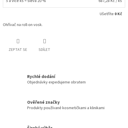
5 a více ks = sleva 20 %
687,28 Kč
/ ks
Ušetříte
0 Kč
Ohřívač na roll-on vosk.
ZEPTAT SE
SDÍLET
Rychlé dodání
Objednávky expedujeme obratem
Ověřené značky
Produkty používané kosmetičkami a klinikami