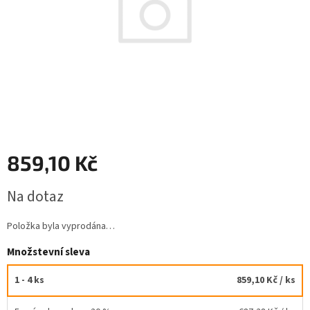
859,10 Kč
Měrná
Na dotaz
cena:
Položka byla vyprodána…
Množstevní sleva
1 - 4 ks
859,10 Kč
/ ks