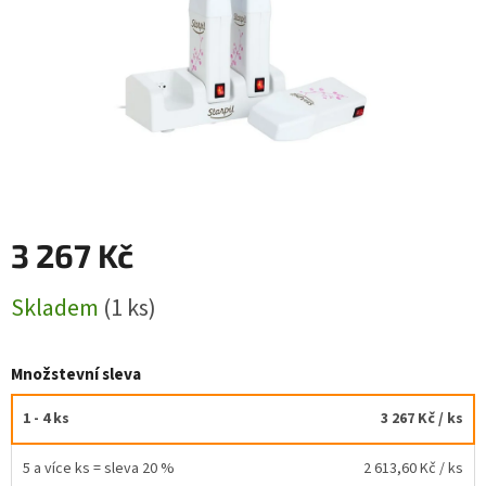
3 267 Kč
Měrná
Skladem
(1 ks)
cena:
Množstevní sleva
1 - 4 ks
3 267 Kč
/ ks
5 a více ks = sleva 20 %
2 613,60 Kč
/ ks