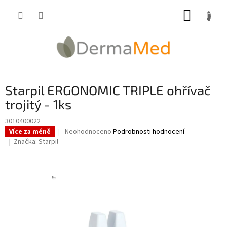
Přejít
NÁKUP
na
obsah
KOŠÍK
Starpil ERGONOMIC TRIPLE ohřívač
trojitý - 1ks
3010400022
Průměrné
Neohodnoceno
Podrobnosti hodnocení
Více za méně
hodnocení
Značka:
Starpil
produktu
je
0,0
z
5
hvězdiček.