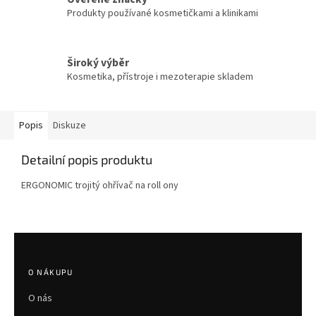
Produkty používané kosmetičkami a klinikami
Široký výběr
Kosmetika, přístroje i mezoterapie skladem
Popis
Diskuze
Detailní popis produktu
ERGONOMIC trojitý ohřívač na roll ony
Z
á
p
O NÁKUPU
a
O nás
t