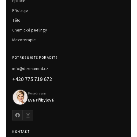
Epilace
Přístroje
Tělo
Chemické peelingy
Mezoterapie
POTŘEBUJETE PORADIT?
info@dermamed.cz
+420 775 719 672
Poradí vám
Eva Přibylová
KONTAKT