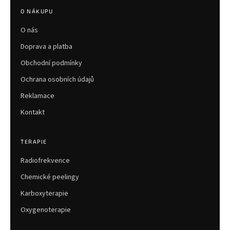
p
O NÁKUPU
a
O nás
t
í
Doprava a platba
Obchodní podmínky
Ochrana osobních údajů
Reklamace
Kontakt
TERAPIE
Radiofrekvence
Chemické peelingy
Karboxyterapie
Oxygenoterapie