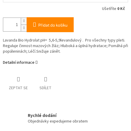
Ušetříte
0 Kč
Přidat do košíku
Lavanda Bio Hydrolat pH= 5,6-5,9levandulový . Pro všechny typy pleti.
Reguluje činnost mazových žláz; Hluboká a úplná hydratace; Pomáhá při
popáleninách; Léčí.Snižuje zánět.
Detailní informace
ZEPTAT SE
SDÍLET
Rychlé dodání
Objednávky expedujeme obratem