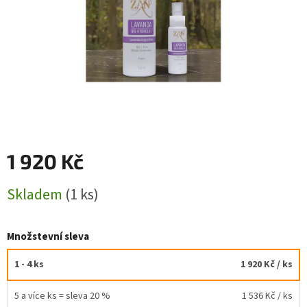
1 920 Kč
Měrná
Skladem
(1 ks)
cena:
Množstevní sleva
1 - 4 ks
1 920 Kč
/ ks
5 a více ks = sleva 20 %
1 536 Kč
/ ks