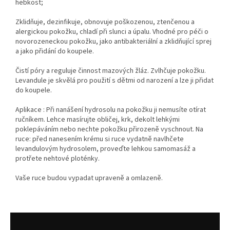
hebkost;
Zklidňuje, dezinfikuje, obnovuje poškozenou, ztenčenou a
alergickou pokožku, chladí při slunci a úpalu. Vhodné pro péči o
novorozeneckou pokožku, jako antibakteriální a zklidňující sprej
a jako přidání do koupele.
Čistí póry a reguluje činnost mazových žláz. Zvlhčuje pokožku.
Levandule je skvělá pro použití s ​​dětmi od narození a lze ji přidat
do koupele.
Aplikace : Při nanášení hydrosolu na pokožku ji nemusíte otírat
ručníkem. Lehce masírujte obličej, krk, dekolt lehkými
poklepáváním nebo nechte pokožku přirozeně vyschnout. Na
ruce: před nanesením krému si ruce vydatně navlhčete
levandulovým hydrosolem, proveďte lehkou samomasáž a
protřete nehtové ploténky.
Vaše ruce budou vypadat upraveně a omlazeně.
Z
á