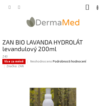
Přejít
NÁKUP
na
obsah
KOŠÍK
ZAN BIO LAVANDA HYDROLÁT
levandulový 200ml
Z43
Průměrné
Neohodnoceno
Podrobnosti hodnocení
Více za méně
hodnocení
Značka:
ZAN
produktu
je
0,0
z
5
hvězdiček.