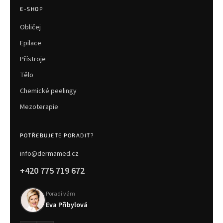
E-SHOP
Obličej
Epilace
Přístroje
Tělo
Chemické peelingy
Mezoterapie
POTŘEBUJETE PORADIT?
info@dermamed.cz
+420 775 719 672
Poradí vám
Eva Přibylová