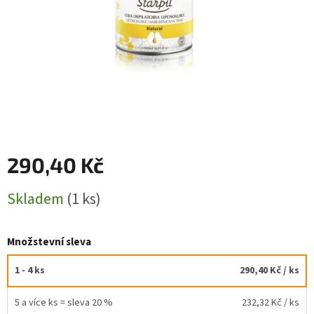
290,40 Kč
Měrná
Skladem
(1 ks)
cena:
Množstevní sleva
1 - 4 ks
290,40 Kč
/ ks
5 a více ks = sleva 20 %
232,32 Kč
/ ks