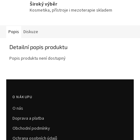
Široký výběr
Kosmetika, přístroje i mezoterapie skladem
Popis
Diskuze
Detailní popis produktu
Popis produktu není dostupný
Z
á
p
O NÁKUPU
a
O nás
t
í
Doprava a platba
Obchodní podmínky
Ochrana osobních údajů