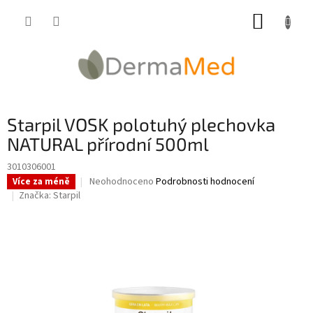
Přejít
NÁKUP
na
obsah
KOŠÍK
Starpil VOSK polotuhý plechovka
NATURAL přírodní 500ml
3010306001
Průměrné
Neohodnoceno
Podrobnosti hodnocení
Více za méně
hodnocení
Značka:
Starpil
produktu
je
0,0
z
5
hvězdiček.