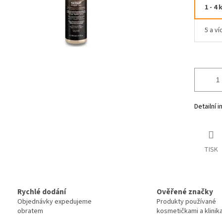
1 - 4 
5 a ví
Detailní 
TISK
Rychlé dodání
Ověřené značky
Objednávky expedujeme
Produkty používané
obratem
kosmetičkami a klinik