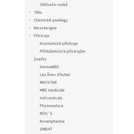
n
Ohřívače vosků
e
Tělo
l
Chemické peelingy
Mezoterapie
Přístroje
Kosmetické přístroje
Příslušenství k přístrojům
Značky
DermaMED
Les Ânes d'Autan
MAYSTAR
MBE medicale
md:ceuticals
Physionatura
RÖS´S
Rosenpharma
SINDAT