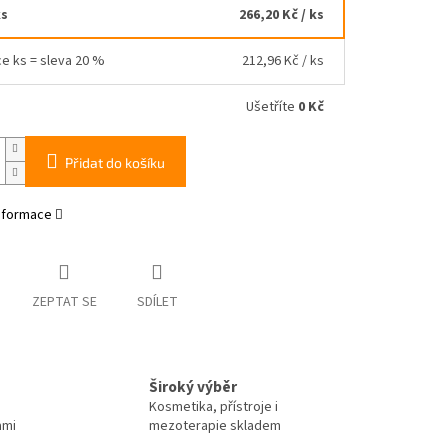
ks
266,20 Kč
/ ks
ce ks = sleva 20 %
212,96 Kč
/ ks
Ušetříte
0 Kč
Přidat do košíku
informace
ZEPTAT SE
SDÍLET
Široký výběr
Kosmetika, přístroje i
ami
mezoterapie skladem