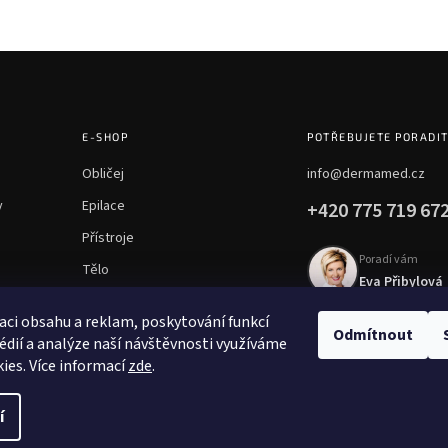
E-SHOP
POTŘEBUJETE PORADI
Obličej
info@dermamed.cz
y
Epilace
+420 775 719 67
Přístroje
Poradí vám
Tělo
Eva Přibylová
Chemické peelingy
aci obsahu a reklam, poskytování funkcí
Mezoterapie
Odmítnout
édií a analýze naší návštěvnosti využíváme
ies. Více informací
zde
.
í
ena.
Upravit nastavení cookies