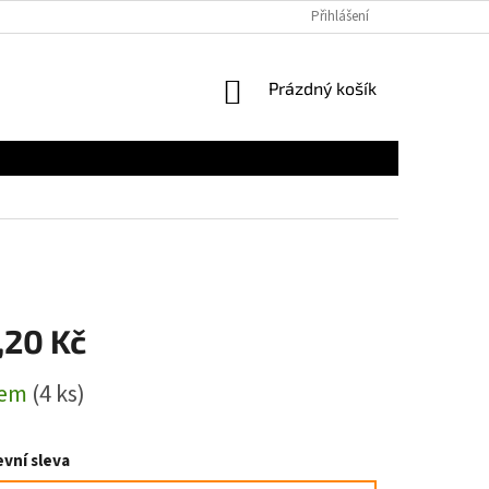
Přihlášení
NÁKUPNÍ
Prázdný košík
KOŠÍK
,20 Kč
dem
(4 ks)
vní sleva