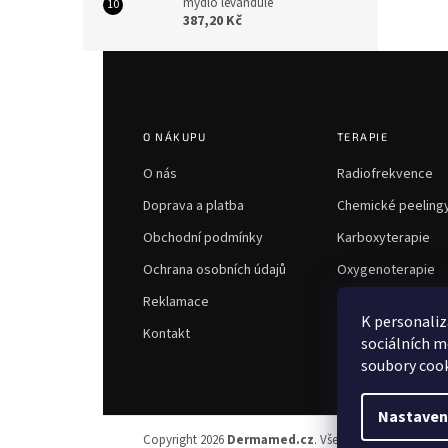
mýdlo levandule
387,20 Kč
Z
á
p
a
O NÁKUPU
TERAPIE
t
í
O nás
Radiofrekvence
Doprava a platba
Chemické peeling
Obchodní podmínky
Karboxyterapie
Ochrana osobních údajů
Oxygenoterapie
Reklamace
K personaliz
Kontakt
sociálních m
soubory cook
Nastaven
Copyright 2026
Dermamed.cz
. Všechna práva vyhraz