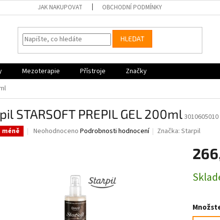
JAK NAKUPOVAT
OBCHODNÍ PODMÍNKY
HLEDAT
y
Mezoterapie
Přístroje
Značky
ml
rpil STARSOFT PREPIL GEL 200ml
3010605010
Průměrné
Neohodnoceno
Podrobnosti hodnocení
Značka:
Starpil
a méně
hodnocení
produktu
266
je
0,0
Měrná
Skla
z
cena:
5
hvězdiček.
Množste