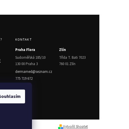
T?
KONTAKT
Praha Flora
Zlín
Sudoměřská 185/10
Třída T. Bati 7023
2
130 00 Praha 3
760 01 Zlín
dermamed@seznam.cz
775 719 672
Souhlasím
Vytvořil Shoptet