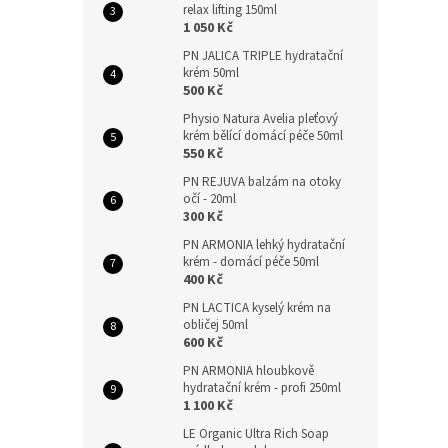
relax lifting 150ml
1 050 Kč
PN JALICA TRIPLE hydratační
krém 50ml
500 Kč
Physio Natura Avelia pleťový
krém bělící domácí péče 50ml
550 Kč
PN REJUVA balzám na otoky
očí - 20ml
300 Kč
PN ARMONIA lehký hydratační
krém - domácí péče 50ml
400 Kč
PN LACTICA kyselý krém na
obličej 50ml
600 Kč
PN ARMONIA hloubkově
hydratační krém - profi 250ml
1 100 Kč
LE Organic Ultra Rich Soap