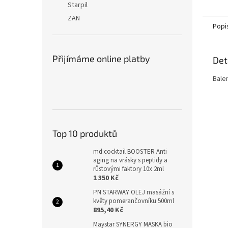
Starpil
ZAN
Popi
Přijímáme online platby
Det
Balen
Top 10 produktů
md:cocktail BOOSTER Anti
aging na vrásky s peptidy a
růstovými faktory 10x 2ml
1 350 Kč
PN STARWAY OLEJ masážní s
květy pomerančovníku 500ml
895,40 Kč
Maystar SYNERGY MASKA bio