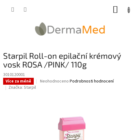
Přejít
NÁKUP
na
obsah
KOŠÍK
Starpil Roll-on epilační krémový
vosk ROSA /PINK/ 110g
3010120001
Průměrné
Neohodnoceno
Podrobnosti hodnocení
Více za méně
hodnocení
Značka:
Starpil
produktu
je
0,0
z
5
hvězdiček.