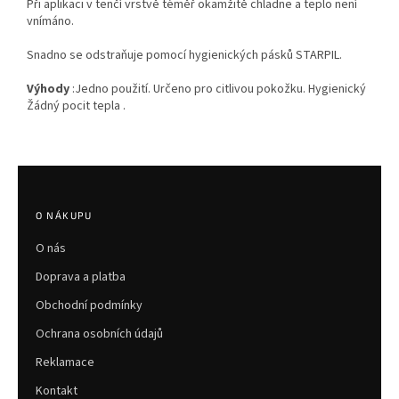
Při aplikaci v tenčí vrstvě téměř okamžitě chladne a teplo není
vnímáno.
Snadno se odstraňuje pomocí hygienických pásků STARPIL.
Výhody
:Jedno použití. Určeno pro citlivou pokožku. Hygienický
Žádný pocit tepla .
Z
á
p
O NÁKUPU
a
O nás
t
í
Doprava a platba
Obchodní podmínky
Ochrana osobních údajů
Reklamace
Kontakt