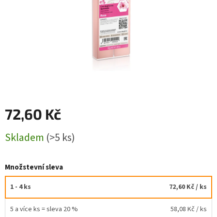
72,60 Kč
Měrná
Skladem
(>5 ks)
cena:
Množstevní sleva
1 - 4 ks
72,60 Kč
/ ks
5 a více ks = sleva 20 %
58,08 Kč
/ ks