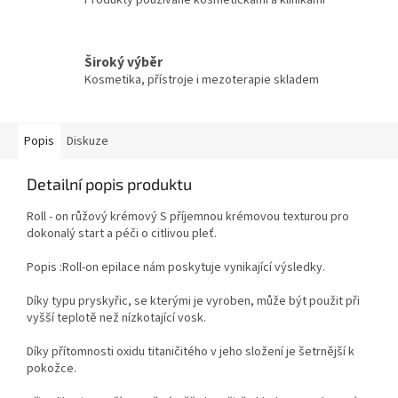
Produkty používané kosmetičkami a klinikami
Široký výběr
Kosmetika, přístroje i mezoterapie skladem
Popis
Diskuze
Detailní popis produktu
Roll - on růžový krémový S příjemnou krémovou texturou pro
dokonalý start a péči o citlivou pleť.
Popis :Roll-on epilace nám poskytuje vynikající výsledky.
Díky typu pryskyřic, se kterými je vyroben, může být použit při
vyšší teplotě než nízkotající vosk.
Díky přítomnosti oxidu titaničitého v jeho složení je šetrnější k
pokožce.