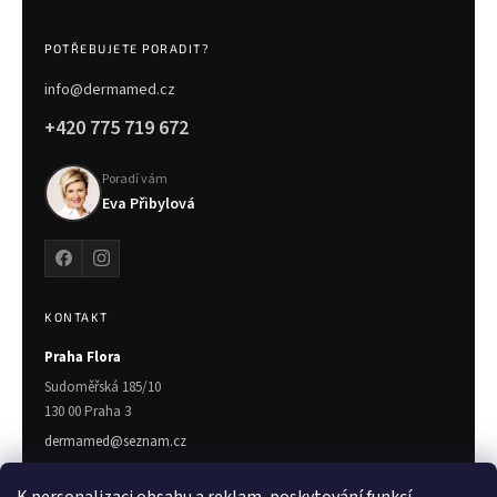
POTŘEBUJETE PORADIT?
info@dermamed.cz
+420 775 719 672
Poradí vám
Eva Přibylová
KONTAKT
Praha Flora
Sudoměřská 185/10
130 00 Praha 3
dermamed@seznam.cz
775 719 672