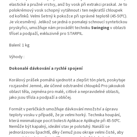
elastické a pružné vrstvy, aniž by vosk při extrakci praskal. Je to
polokrémový vosk schopný vytáhnout i ten nejkratší chloupek
od kořínků. Velmi šetrný k pokožce při správné teplotě (45-50ºC).
Je vícesměrný. Jelikož se jedná o pomaleji schnoucí syntetickou
pryskyřici, umožňuje nám provádět techniku ​​
Swinging
v oblasti
třísel a podpaží, exkluzivně pro STARPIL.
Balení: 1 kg
Výhody :
Dokonalé dávkování a rychlé spojení
Korálový prášek pomáhá sjednotit a zlepšit tón pleti, poskytuje
rozjasnění Jemné, ale účinné odstranění chloupků Pro jakoukoli
oblast těla, zejména pro malé, citlivé a nepravidelné oblasti,
jako jsou třísla a podpaží a obličej.
Formát v perličkách umožňuje dávkování množství a úpravu
teploty vosku v případě, že je velmi horký. Technika houpání,
která minimalizuje pocit bolesti Aplikace Aplikujte při 45-50ºC.
Nemůže být kapalný, ideální stav je polotuhý. Nanáší se
jednorázovou špachtlí, díky čemuž jsou okraje velmi čisté, aby