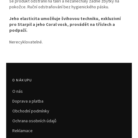
se produkt odstranil na talíři a nezanechaly žádné zbytky na
pokožce. Ruční odstraňování bez hygienického pásku.
Jeho elasticita umožňuje švihovou techniku, exkluzivní
pro Starpil a jeho Coral vosk, provádět na tříslech a
podpaží.
Nerecyklovatelné.
Z
á
p
O NÁKUPU
a
O nás
t
í
Doprava a platba
Obchodní podmínky
Ochrana osobních údajů
Reklamace