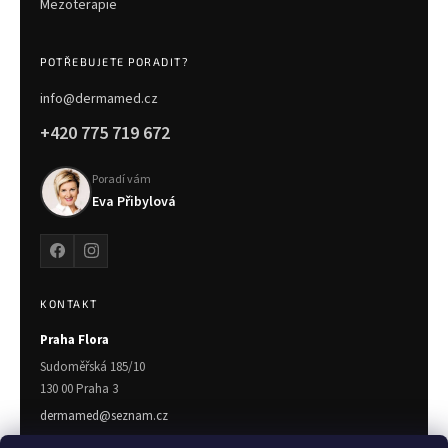
Mezoterapie
POTŘEBUJETE PORADIT?
info@dermamed.cz
+420 775 719 672
Poradí vám
Eva Přibylová
KONTAKT
Praha Flora
Sudoměřská 185/10
130 00 Praha 3
dermamed@seznam.cz
775 719 672