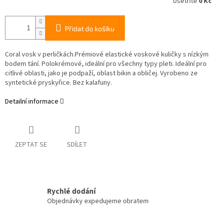
Ušetříte
0 Kč
Přidat do košíku
Coral vosk v perličkách.
Prémiové elastické voskové kuličky s nízkým
bodem tání. Polokrémové, ideální pro všechny typy pleti. Ideální pro
citlivé oblasti, jako je podpaží, oblast bikin a obličej. Vyrobeno ze
syntetické pryskyřice. Bez kalafuny.
Detailní informace
ZEPTAT SE
SDÍLET
Rychlé dodání
Objednávky expedujeme obratem