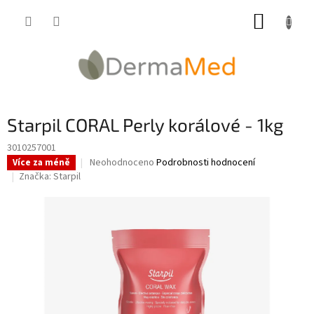
Přejít
NÁKUP
na
obsah
KOŠÍK
Starpil CORAL Perly korálové - 1kg
3010257001
Průměrné
Neohodnoceno
Podrobnosti hodnocení
Více za méně
hodnocení
Značka:
Starpil
produktu
je
0,0
z
5
hvězdiček.