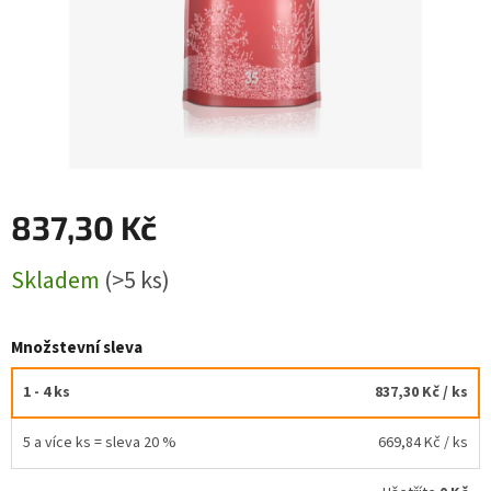
837,30 Kč
Měrná
Skladem
(>5 ks)
cena:
Množstevní sleva
1 - 4 ks
837,30 Kč
/ ks
5 a více ks = sleva 20 %
669,84 Kč
/ ks