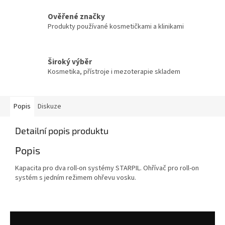
Ověřené značky
Produkty používané kosmetičkami a klinikami
Široký výběr
Kosmetika, přístroje i mezoterapie skladem
Popis
Diskuze
Detailní popis produktu
Popis
Kapacita pro dva roll-on systémy STARPIL. Ohřívač pro roll-on
systém s jedním režimem ohřevu vosku.
Z