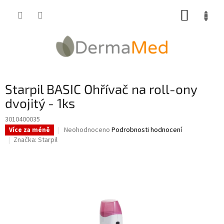
Přejít
NÁKUP
na
obsah
KOŠÍK
Starpil BASIC Ohřívač na roll-ony
dvojitý - 1ks
3010400035
Průměrné
Neohodnoceno
Podrobnosti hodnocení
Více za méně
hodnocení
Značka:
Starpil
produktu
je
0,0
z
5
hvězdiček.