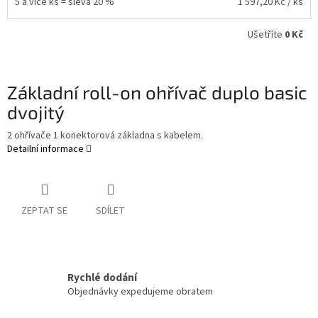
5 a více ks = sleva 20 %
1 597,20 Kč
/ ks
Ušetříte
0 Kč
Základní roll-on ohřívač duplo basic
dvojitý
2 ohřívače 1 konektorová základna s kabelem.
Detailní informace
ZEPTAT SE
SDÍLET
Rychlé dodání
Objednávky expedujeme obratem