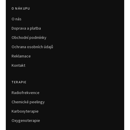
á
p
O NÁKUPU
a
O nás
t
í
Doprava a platba
Obchodní podmínky
Ochrana osobních údajů
Reklamace
Kontakt
TERAPIE
Radiofrekvence
Chemické peelingy
Karboxyterapie
Oxygenoterapie