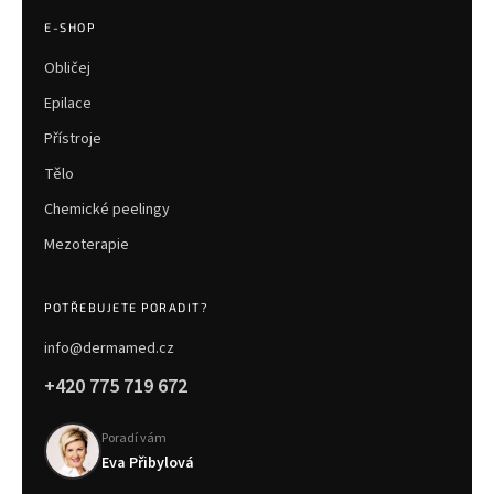
E-SHOP
Obličej
Epilace
Přístroje
Tělo
Chemické peelingy
Mezoterapie
POTŘEBUJETE PORADIT?
info@dermamed.cz
+420 775 719 672
Poradí vám
Eva Přibylová