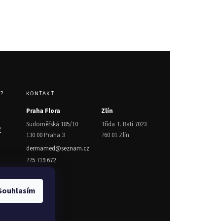
T?
KONTAKT
Praha Flora
Zlín
Sudoměřská 185/10
Třída T. Bati 7023
2
130 00 Praha 3
760 01 Zlín
dermamed@seznam.cz
775 719 672
Souhlasím