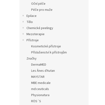
n
Oční péče
e
Péče pro muže
l
Epilace
Tělo
Chemické peelingy
Mezoterapie
Přístroje
Kosmetické přístroje
Příslušenství k přístrojům
Značky
DermaMED
Les Ânes d'Autan
MAYSTAR
MBE medicale
md:ceuticals
Physionatura
RÖS´S