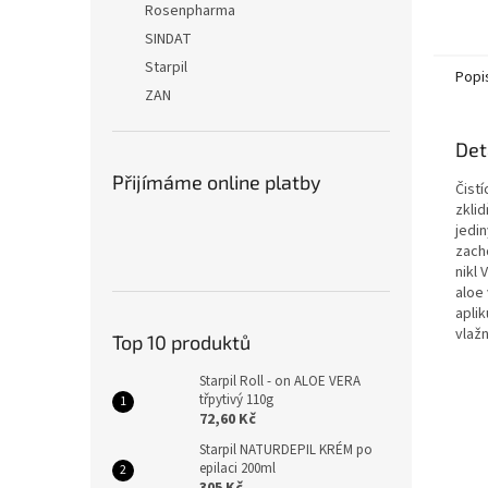
Rosenpharma
SINDAT
Starpil
Popi
ZAN
Det
Přijímáme online platby
Čistí
zkli
jedi
zach
nikl
aloe
apli
vlaž
Top 10 produktů
Starpil Roll - on ALOE VERA
třpytivý 110g
72,60 Kč
Starpil NATURDEPIL KRÉM po
epilaci 200ml