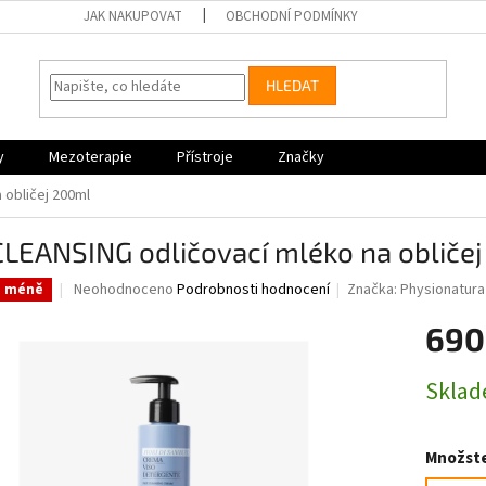
JAK NAKUPOVAT
OBCHODNÍ PODMÍNKY
HLEDAT
y
Mezoterapie
Přístroje
Značky
 obličej 200ml
CLEANSING odličovací mléko na obliče
Průměrné
Neohodnoceno
Podrobnosti hodnocení
Značka:
Physionatura
a méně
hodnocení
produktu
690
je
0,0
Měrná
Skla
z
cena:
5
hvězdiček.
Množste