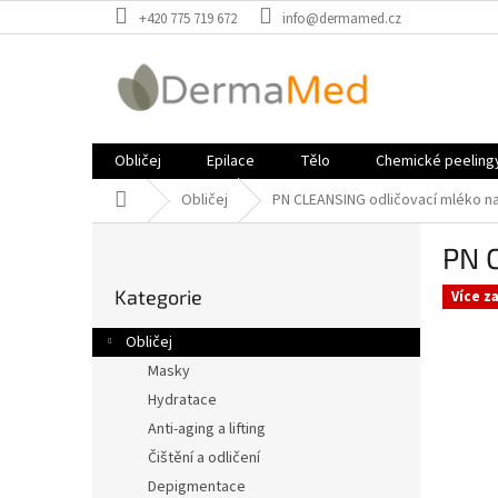
Přejít
+420 775 719 672
info@dermamed.cz
na
obsah
Obličej
Epilace
Tělo
Chemické peeling
Domů
Obličej
PN CLEANSING odličovací mléko na
P
PN 
o
Přeskočit
s
Kategorie
kategorie
Více z
t
r
Obličej
a
Masky
n
Hydratace
n
í
Anti-aging a lifting
p
Čištění a odličení
a
Depigmentace