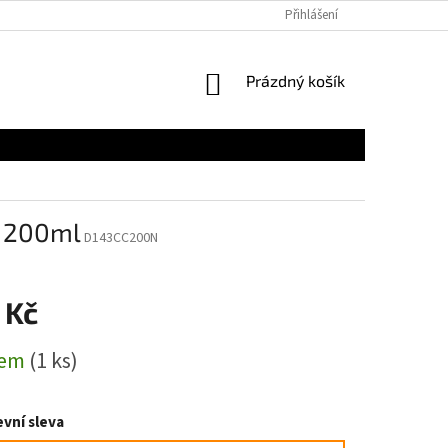
Přihlášení
NÁKUPNÍ
Prázdný košík
KOŠÍK
j 200ml
D143CC200N
 Kč
dem
(1 ks)
vní sleva