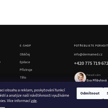
E-SHOP
POTŘEBUJETE PORADI
Obličej
info@dermamed.cz
y
Epilace
+420 775 719 67
Přístroje
Poradí vám
Tělo
Eva Přibylová
Chemické peelingy
aci obsahu a reklam, poskytování funkcí
Mezoterapie
Odmítnout
édií a analýze naší návštěvnosti využíváme
ies. Více informací
zde
.