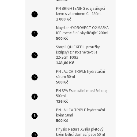
305 Kč
PN BRIGHTENING rozjasňující
krém s vitamínem C - 150ml
1 000 Kč
Maystar HYDROVECT O2 MASKA
ICE esenciální okysličující 200ml
500 Kč
Starpil QUICKEPIL proužky
(stripsy) z netkané textilie
22x7cm 100ks
148,80 Kč
PN JALICA TRIPLE hydratační
sérum 50ml
500 Kč
PN SPA Esenciální masážní olej
500ml
726 Kč
PN JALICA TRIPLE hydratační
krém 50ml
500 Kč
Physio Natura Avelia pleťový
krém bělící domácí péče 50ml