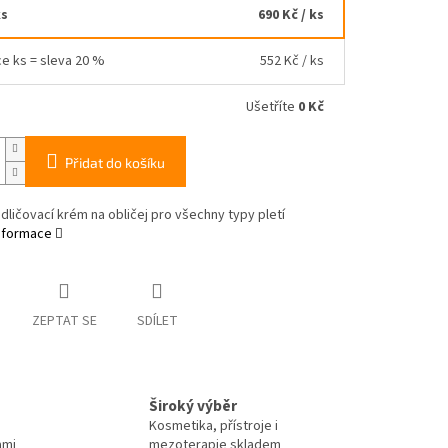
ks
690 Kč
/ ks
ce ks = sleva 20 %
552 Kč
/ ks
Ušetříte
0 Kč
Přidat do košíku
 odličovací krém na obličej pro všechny typy pletí
informace
ZEPTAT SE
SDÍLET
Široký výběr
Kosmetika, přístroje i
ami
mezoterapie skladem