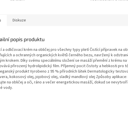
s
Diskuze
ailní popis produktu
cí a odličovací krém na obličej pro všechny typy pletí Čistící přípravek na ob
dňujících a ochranných organických květů černého bezu, navržený k odstraně
ným krokem. Díky svému speciálnímu složení se masáží přemění z krému na 
ovává přirozený hydrolipidický film. Příjemný pocit čistoty a hebkosti pr
 Veganský produkt Vyrobeno z 95 % přírodních látek Dermatologicky testová
 vera, kokosový olej, jojobový olej, sladký mandlový olej Způsoby aplikac
kujte na obličej a oči, ráno a večer energetickou masáží, dokud se nevytv
né vody.