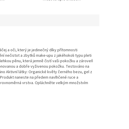
ličej a oči, který je jedinečný díky přítomnosti
ní nečistot a zbytků make-upu z jakéhokoli typu pleti
lehkou pěnu, která jemně čistí vaši pokožku a zároveň
o tónovanou a dobře vyživenou pokožku. Testováno na
no Aktivní látky: Organické květy černého bezu, gel z
e: Produkt naneste na předem navlhčené ruce a
oří rovnoměrná vrstva. Opláchněte velkým množstvím