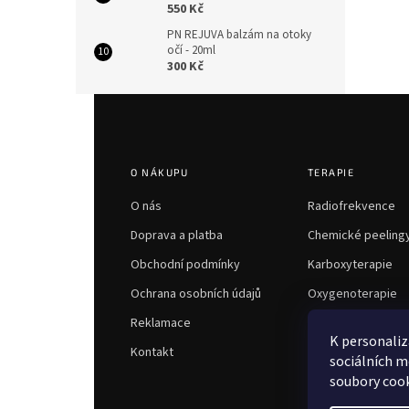
550 Kč
PN REJUVA balzám na otoky
očí - 20ml
300 Kč
Z
á
p
a
O NÁKUPU
TERAPIE
t
í
O nás
Radiofrekvence
Doprava a platba
Chemické peeling
Obchodní podmínky
Karboxyterapie
Ochrana osobních údajů
Oxygenoterapie
Reklamace
K personaliz
Kontakt
sociálních m
soubory cook