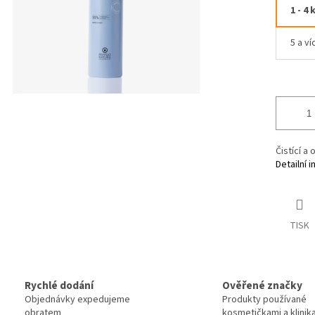
1 - 4 
5 a ví
Čistící a
Detailní 
TISK
Rychlé dodání
Ověřené značky
Objednávky expedujeme
Produkty používané
obratem
kosmetičkami a klinik