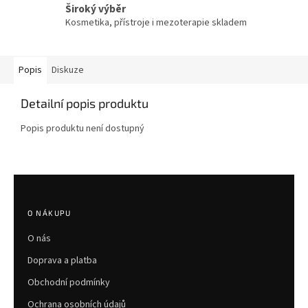
Široký výběr
Kosmetika, přístroje i mezoterapie skladem
Popis
Diskuze
Detailní popis produktu
Popis produktu není dostupný
Z
á
p
O NÁKUPU
a
O nás
t
í
Doprava a platba
Obchodní podmínky
Ochrana osobních údajů