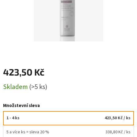
423,50 Kč
Měrná
Skladem
(>5 ks)
cena:
Množstevní sleva
1 - 4 ks
423,50 Kč
/ ks
5 a více ks = sleva 20 %
338,80 Kč
/ ks