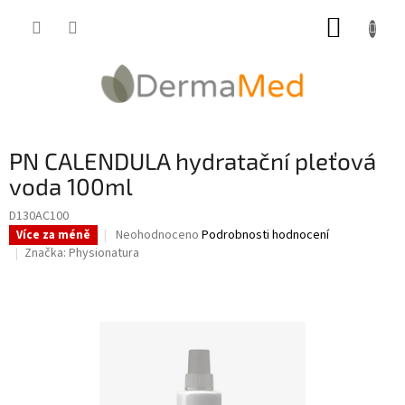
Přejít
NÁKUP
na
obsah
KOŠÍK
PN CALENDULA hydratační pleťová
voda 100ml
D130AC100
Průměrné
Neohodnoceno
Podrobnosti hodnocení
Více za méně
hodnocení
Značka:
Physionatura
produktu
je
0,0
z
5
hvězdiček.