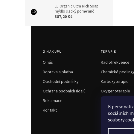
LE Organic Ultra Rich Soap
mýdlo sladký pomeranč
387,20 Kč
Z
á
p
a
O NÁKUPU
TERAPIE
t
í
O nás
Radiofrekvence
Doprava a platba
Chemické peeling
Obchodní podmínky
Karboxyterapie
Ochrana osobních údajů
Oxygenoterapie
Reklamace
K personaliz
Kontakt
sociálních m
soubory cook