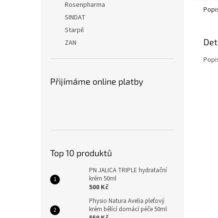
Rosenpharma
Popi
SINDAT
Starpil
Det
ZAN
Popi
Přijímáme online platby
Top 10 produktů
PN JALICA TRIPLE hydratační
krém 50ml
500 Kč
Physio Natura Avelia pleťový
krém bělící domácí péče 50ml