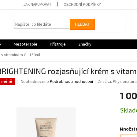
JAK NAKUPOVAT
OBCHODNÍ PODMÍNKY
HLEDAT
y
Mezoterapie
Přístroje
Značky
 s vitamínem C - 150ml
RIGHTENING rozjasňující krém s vitam
Průměrné
Neohodnoceno
Podrobnosti hodnocení
Značka:
Physionatura
a méně
hodnocení
produktu
1 0
je
0,0
Měrná
Skla
z
cena:
5
hvězdiček.
Množste