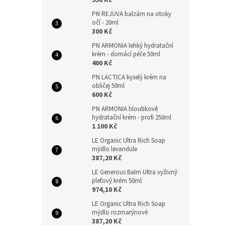
550 Kč
PN REJUVA balzám na otoky
očí - 20ml
300 Kč
PN ARMONIA lehký hydratační
krém - domácí péče 50ml
400 Kč
PN LACTICA kyselý krém na
obličej 50ml
600 Kč
PN ARMONIA hloubkově
hydratační krém - profi 250ml
1 100 Kč
LE Organic Ultra Rich Soap
mýdlo levandule
387,20 Kč
LE Generous Balm Ultra vyživný
pleťový krém 50ml
974,10 Kč
LE Organic Ultra Rich Soap
mýdlo rozmarýnové
387,20 Kč