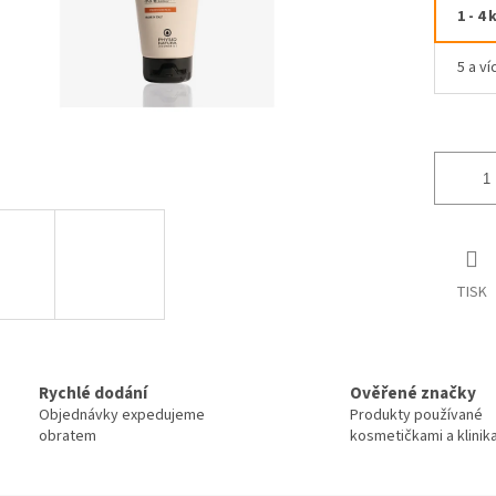
1 - 4 
5 a ví
TISK
Rychlé dodání
Ověřené značky
Objednávky expedujeme
Produkty používané
obratem
kosmetičkami a klinik