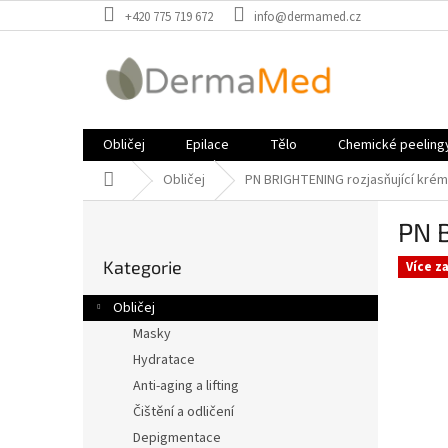
Přejít
+420 775 719 672
info@dermamed.cz
na
obsah
Obličej
Epilace
Tělo
Chemické peeling
Domů
Obličej
PN BRIGHTENING rozjasňující krém
P
PN B
o
Přeskočit
s
Kategorie
kategorie
Více z
t
r
Obličej
a
Masky
n
Hydratace
n
í
Anti-aging a lifting
p
Čištění a odličení
a
Depigmentace