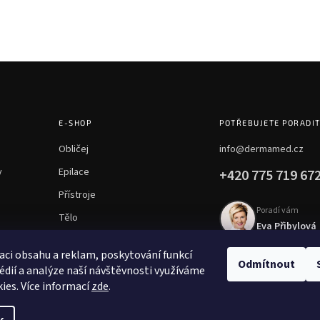
E-SHOP
POTŘEBUJETE PORADI
Obličej
info@dermamed.cz
y
Epilace
+420 775 719 67
Přístroje
Poradí vám
Tělo
Eva Přibylová
Chemické peelingy
aci obsahu a reklam, poskytování funkcí
Mezoterapie
Odmítnout
édií a analýze naší návštěvnosti využíváme
ies. Více informací
zde
.