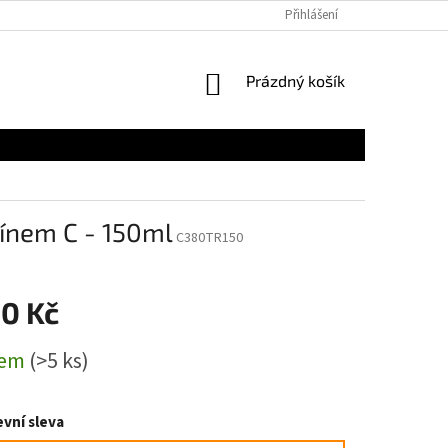
Přihlášení
NÁKUPNÍ
Prázdný košík
KOŠÍK
ínem C - 150ml
C380TR150
00 Kč
dem
(>5 ks)
vní sleva