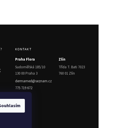
T?
KONTAKT
Praha Flora
Zlín
Sudoměřská 185/10
Třída T. Bati 7023
2
130 00 Praha 3
760 01 Zlín
dermamed@seznam.cz
775 719 672
Souhlasím