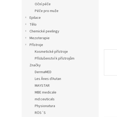
n
Oční péče
e
Péče pro muže
l
Epilace
Tělo
Chemické peelingy
Mezoterapie
Přístroje
Kosmetické přístroje
Příslušenství k přístrojům
Značky
DermaMED
Les Ânes d'Autan
MAYSTAR
MBE medicale
md:ceuticals
Physionatura
RÖS´S