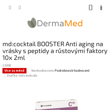
Přejít
NÁKUP
na
obsah
KOŠÍK
md:cocktail BOOSTER Anti aging na
vrásky s peptidy a růstovými faktory
10x 2ml
13008
Průměrné
Neohodnoceno
Podrobnosti hodnocení
Více za méně
hodnocení
Značka:
md:ceuticals
produktu
je
0,0
z
5
hvězdiček.