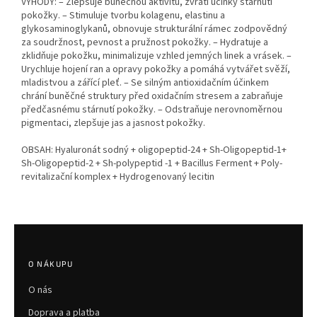
VÝHODY: – Zlepšuje buněčnou aktivitu, zvrátí účinky stárnutí
pokožky. – Stimuluje tvorbu kolagenu, elastinu a
glykosaminoglykanů, obnovuje strukturální rámec zodpovědný
za soudržnost, pevnost a pružnost pokožky. – Hydratuje a
zklidňuje pokožku, minimalizuje vzhled jemných linek a vrásek. –
Urychluje hojení ran a opravy pokožky a pomáhá vytvářet svěží,
mladistvou a zářící pleť. – Se silným antioxidačním účinkem
chrání buněčné struktury před oxidačním stresem a zabraňuje
předčasnému stárnutí pokožky. – Odstraňuje nerovnoměrnou
pigmentaci, zlepšuje jas a jasnost pokožky.
OBSAH: Hyaluronát sodný + oligopeptid-24 + Sh-Oligopeptid-1+
Sh-Oligopeptid-2 + Sh-polypeptid -1 + Bacillus Ferment + Poly-
revitalizační komplex + Hydrogenovaný lecitin
Z
á
p
O NÁKUPU
a
O nás
t
í
Doprava a platba