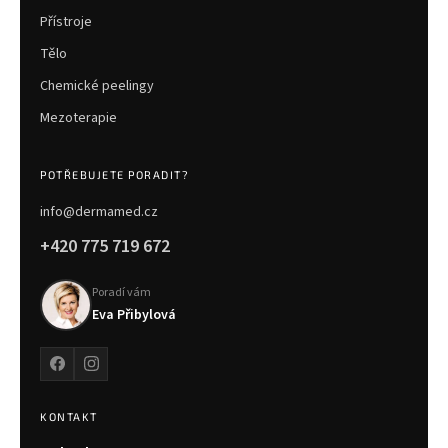
Přístroje
Tělo
Chemické peelingy
Mezoterapie
POTŘEBUJETE PORADIT?
info@dermamed.cz
+420 775 719 672
Poradí vám
Eva Přibylová
KONTAKT