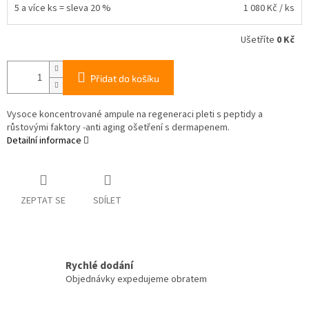
5 a více ks = sleva 20 %
1 080 Kč
/ ks
Ušetříte
0 Kč
Přidat do košíku
Vysoce koncentrované ampule na regeneraci pleti s peptidy a
růstovými faktory -anti aging ošetření s dermapenem.
Detailní informace
ZEPTAT SE
SDÍLET
Rychlé dodání
Objednávky expedujeme obratem