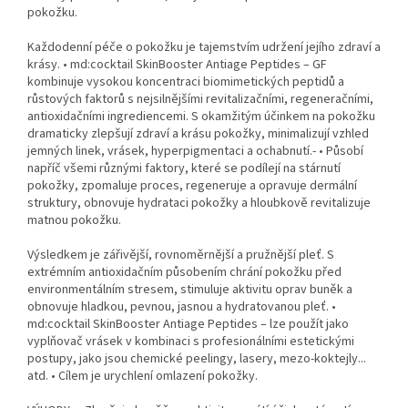
pokožku.
Každodenní péče o pokožku je tajemstvím udržení jejího zdraví a
krásy. • md:cocktail SkinBooster Antiage Peptides – GF
kombinuje vysokou koncentraci biomimetických peptidů a
růstových faktorů s nejsilnějšími revitalizačními, regeneračními,
antioxidačními ingrediencemi. S okamžitým účinkem na pokožku
dramaticky zlepšují zdraví a krásu pokožky, minimalizují vzhled
jemných linek, vrásek, hyperpigmentaci a ochabnutí.- • Působí
napříč všemi různými faktory, které se podílejí na stárnutí
pokožky, zpomaluje proces, regeneruje a opravuje dermální
struktury, obnovuje hydrataci pokožky a hloubkově revitalizuje
matnou pokožku.
Výsledkem je zářivější, rovnoměrnější a pružnější pleť. S
extrémním antioxidačním působením chrání pokožku před
environmentálním stresem, stimuluje aktivitu oprav buněk a
obnovuje hladkou, pevnou, jasnou a hydratovanou pleť. •
md:cocktail SkinBooster Antiage Peptides – lze použít jako
vyplňovač vrásek v kombinaci s profesionálními estetickými
postupy, jako jsou chemické peelingy, lasery, mezo-koktejly...
atd. • Cílem je urychlení omlazení pokožky.