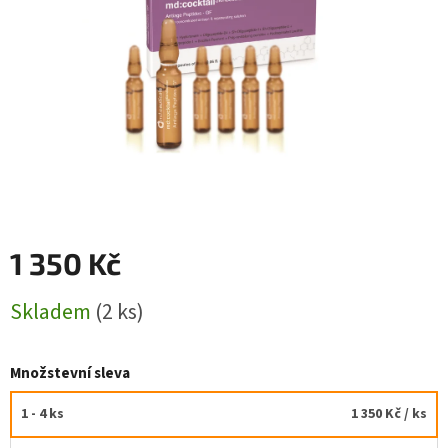
1 350 Kč
Měrná
Skladem
(2 ks)
cena:
Množstevní sleva
1 - 4 ks
1 350 Kč
/ ks