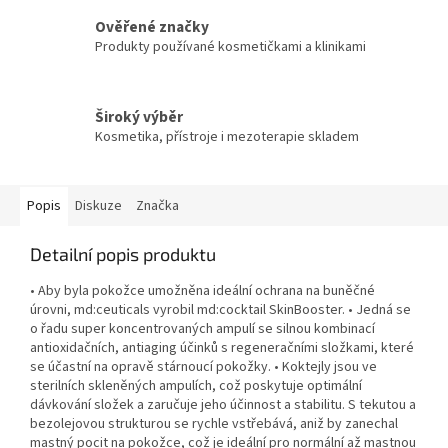
Ověřené značky
Produkty používané kosmetičkami a klinikami
Široký výběr
Kosmetika, přístroje i mezoterapie skladem
Popis
Diskuze
Značka
Detailní popis produktu
• Aby byla pokožce umožněna ideální ochrana na buněčné
úrovni, md:ceuticals vyrobil md:cocktail SkinBooster. • Jedná se
o řadu super koncentrovaných ampulí se silnou kombinací
antioxidačních, antiaging účinků s regeneračními složkami, které
se účastní na opravě stárnoucí pokožky. • Koktejly jsou ve
sterilních skleněných ampulích, což poskytuje optimální
dávkování složek a zaručuje jeho účinnost a stabilitu. S tekutou a
bezolejovou strukturou se rychle vstřebává, aniž by zanechal
mastný pocit na pokožce, což je ideální pro normální až mastnou