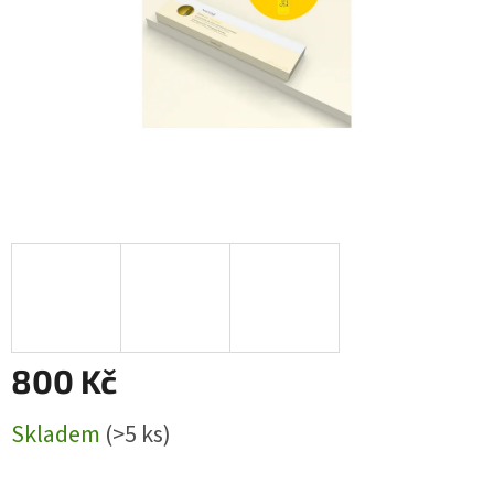
800 Kč
Měrná
Skladem
(>5 ks)
cena: