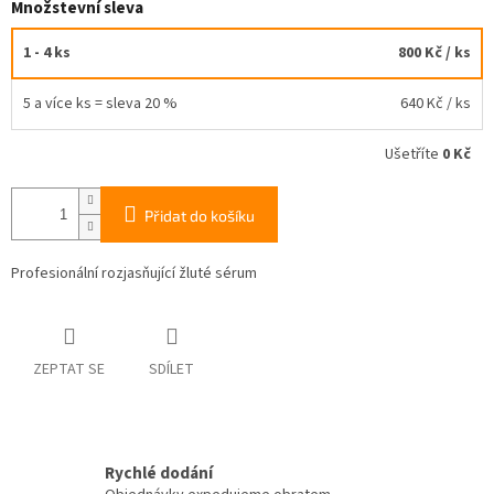
Množstevní sleva
1 - 4 ks
800 Kč
/ ks
5 a více ks = sleva 20 %
640 Kč
/ ks
Ušetříte
0 Kč
Přidat do košíku
Profesionální rozjasňující žluté sérum
ZEPTAT SE
SDÍLET
Rychlé dodání