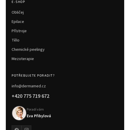
E-SHOP
Obličej
Epilace
Přístroje
Tělo
Chemické peelingy
Mezoterapie
POTŘEBUJETE PORADIT?
info@dermamed.cz
+420 775 719 672
Poradí vám
Eva Přibylová