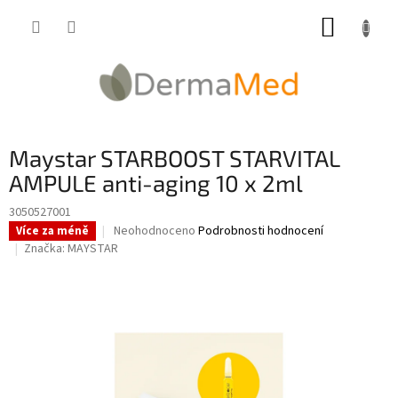
Přejít
NÁKUP
na
obsah
KOŠÍK
Maystar STARBOOST STARVITAL
AMPULE anti-aging 10 x 2ml
3050527001
Průměrné
Neohodnoceno
Podrobnosti hodnocení
Více za méně
hodnocení
Značka:
MAYSTAR
produktu
je
0,0
z
5
hvězdiček.