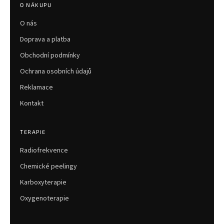
p
O NÁKUPU
a
O nás
t
í
Doprava a platba
Obchodní podmínky
Ochrana osobních údajů
Reklamace
Kontakt
TERAPIE
Radiofrekvence
Chemické peelingy
Karboxyterapie
Oxygenoterapie