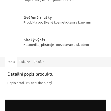
Objednávky expedujeme obratem
Ověřené značky
Produkty používané kosmetičkami a klinikami
Široký výběr
Kosmetika, přístroje i mezoterapie skladem
Popis
Diskuze
Značka
Detailní popis produktu
Popis produktu není dostupný
Z
á