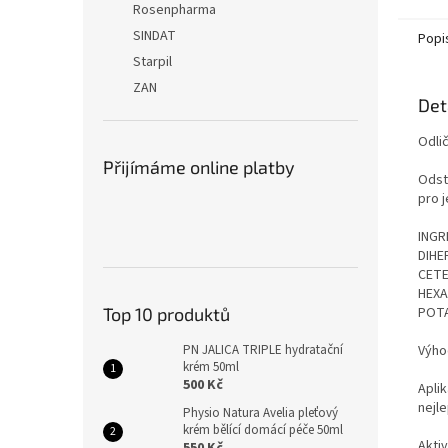
Rosenpharma
SINDAT
Popi
Starpil
ZAN
Det
Odli
Přijímáme online platby
Odst
pro 
INGR
DIHE
CETE
HEXA
POTA
Top 10 produktů
Výho
PN JALICA TRIPLE hydratační
krém 50ml
500 Kč
Apli
nejl
Physio Natura Avelia pleťový
krém bělící domácí péče 50ml
Aktiv