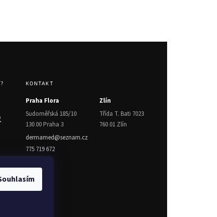
T?
KONTAKT
Praha Flora
Zlín
Sudoměřská 185/10
Třída T. Bati 7023
2
130 00 Praha 3
760 01 Zlín
dermamed@seznam.cz
775 719 672
Souhlasím