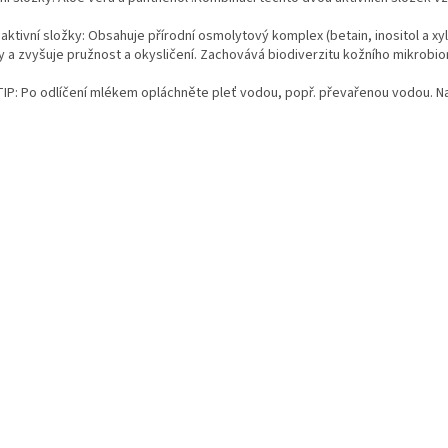
 aktivní složky: Obsahuje přírodní osmolytový komplex (betain, inositol a x
y a zvyšuje pružnost a okysličení. Zachovává biodiverzitu kožního mikrobio
TIP: Po odlíčení mlékem opláchněte pleť vodou, popř. převařenou vodou. N