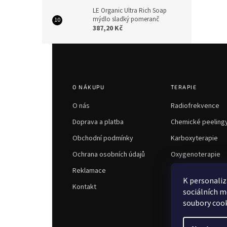
LE Organic Ultra Rich Soap
mýdlo sladký pomeranč
387,20 Kč
Z
á
p
a
O NÁKUPU
TERAPIE
t
í
O nás
Radiofrekvence
Doprava a platba
Chemické peeling
Obchodní podmínky
Karboxyterapie
Ochrana osobních údajů
Oxygenoterapie
Reklamace
K personaliz
Kontakt
sociálních m
soubory cook