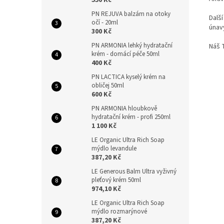
550 Kč
PN REJUVA balzám na otoky
Další
očí - 20ml
únav
300 Kč
PN ARMONIA lehký hydratační
Náš 
krém - domácí péče 50ml
400 Kč
PN LACTICA kyselý krém na
obličej 50ml
600 Kč
PN ARMONIA hloubkově
hydratační krém - profi 250ml
1 100 Kč
LE Organic Ultra Rich Soap
mýdlo levandule
387,20 Kč
LE Generous Balm Ultra vyživný
pleťový krém 50ml
974,10 Kč
LE Organic Ultra Rich Soap
mýdlo rozmarýnové
387,20 Kč