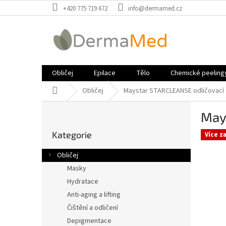
Přejít
+420 775 719 672
info@dermamed.cz
na
obsah
Obličej
Epilace
Tělo
Chemické peeling
Domů
Obličej
Maystar STARCLEANSE odličovací
P
May
o
Přeskočit
s
Kategorie
kategorie
Více z
t
r
Obličej
a
Masky
n
Hydratace
n
í
Anti-aging a lifting
p
Čištění a odličení
a
Depigmentace