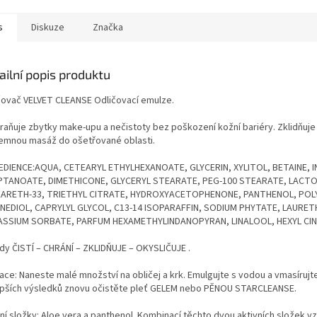
s
Diskuze
Značka
ailní popis produktu
čovač VELVET CLEANSE Odličovací emulze.
raňuje zbytky make-upu a nečistoty bez poškození kožní bariéry. Zklidňuje 
jemnou masáž do ošetřované oblasti.
EDIENCE:AQUA, CETEARYL ETHYLHEXANOATE, GLYCERIN, XYLITOL, BETAINE,
PTANOATE, DIMETHICONE, GLYCERYL STEARATE, PEG-100 STEARATE, LACT
ARETH-33, TRIETHYL CITRATE, HYDROXYACETOPHENONE, PANTHENOL, POLYA
NEDIOL, CAPRYLYL GLYCOL, C13-14 ISOPARAFFIN, SODIUM PHYTATE, LAURE
SSIUM SORBATE, PARFUM HEXAMETHYLINDANOPYRAN, LINALOOL, HEXYL CI
dy ČISTÍ – CHRÁNÍ – ZKLIDŇUJE – OKYSLIČUJE .
kace: Naneste malé množství na obličej a krk. Emulgujte s vodou a vmasíru
epších výsledků znovu očistěte pleť GELEM nebo PĚNOU STARCLEANSE.
ní složky: Aloe vera a panthenol .Kombinací těchto dvou aktivních složek vz