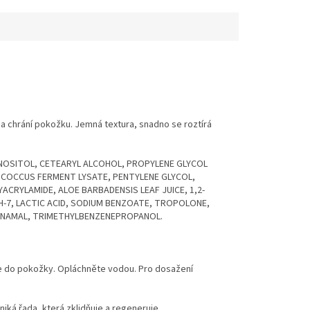
a chrání pokožku. Jemná textura, snadno se roztírá
 INOSITOL, CETEARYL ALCOHOL, PROPYLENE GLYCOL
OCOCCUS FERMENT LYSATE, PENTYLENE GLYCOL,
CRYLAMIDE, ALOE BARBADENSIS LEAF JUICE, 1,2-
TH-7, LACTIC ACID, SODIUM BENZOATE, TROPOLONE,
NNAMAL, TRIMETHYLBENZENEPROPANOL.
jte do pokožky. Opláchněte vodou. Pro dosažení
niká řada, která zklidňuje a regeneruje.