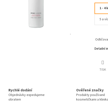
1 - 4 
5 a ví
Odličova
Detailní 
TISK
Rychlé dodání
Ověřené značky
Objednávky expedujeme
Produkty používané
obratem
kosmetičkami a klinik