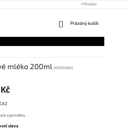
Přihlášení
NÁKUPNÍ
Prázdný košík
KOŠÍK
vé mléko 200ml
3050559002
 Kč
taz
byla vyprodána…
vní sleva