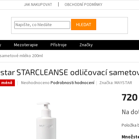
JAK NAKUPOVAT
OBCHODNÍ PODMÍNKY
HLEDAT
y
Mezoterapie
Přístroje
Značky
 sametové mléko 200ml
star STARCLEANSE odličovací sameto
Průměrné
Neohodnoceno
Podrobnosti hodnocení
Značka:
MAYSTAR
a méně
hodnocení
produktu
720
je
0,0
Měrná
Na do
z
cena:
5
hvězdiček.
Položka 
Množste