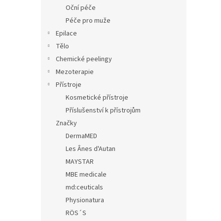
n
Oční péče
e
Péče pro muže
l
Epilace
Tělo
Chemické peelingy
Mezoterapie
Přístroje
Kosmetické přístroje
Příslušenství k přístrojům
Značky
DermaMED
Les Ânes d'Autan
MAYSTAR
MBE medicale
md:ceuticals
Physionatura
RÖS´S