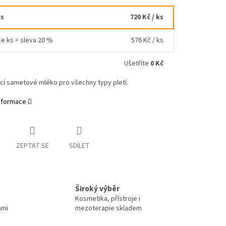
ks
720 Kč
/ ks
ce ks = sleva 20 %
576 Kč
/ ks
Ušetříte
0 Kč
cí sametové mléko pro všechny typy pletí.
informace
ZEPTAT SE
SDÍLET
Široký výběr
Kosmetika, přístroje i
ami
mezoterapie skladem