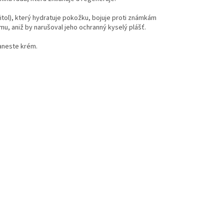
ylitol), který hydratuje pokožku, bojuje proti známkám
mu, aniž by narušoval jeho ochranný kyselý plášť.
aneste krém.