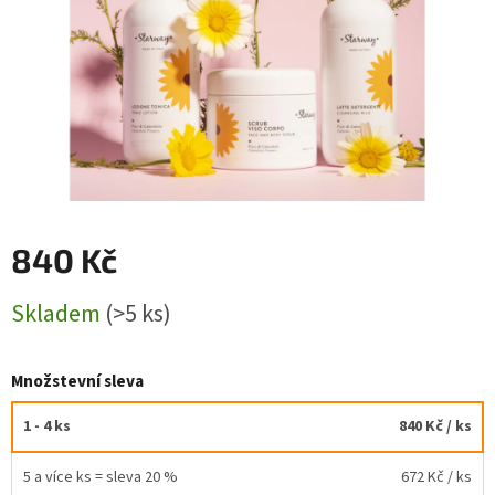
840 Kč
Měrná
Skladem
(>5 ks)
cena:
Množstevní sleva
1 - 4 ks
840 Kč
/ ks
5 a více ks = sleva 20 %
672 Kč
/ ks