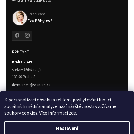
+420 775 719 672
Poradí vám
Eva Přibylová
KONTAKT
Praha Flora
Sudoměřská 185/10
130 00 Praha 3
dermamed@seznam.cz
775 719 672
K personalizaci obsahu a reklam, poskytování funkcí
Zlín
sociálních médií a analýze naší návštěvnosti využíváme
soubory cookies. Více informací
zde
.
Třída T. Bati 7023
760 01 Zlín
Nastavení