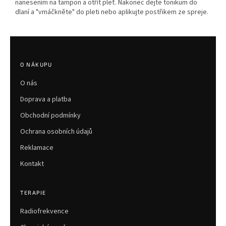
nanesením na tampon a otřít pleť. Nakonec dejte tonikum do
dlaní a "vmáčkněte" do pleti nebo aplikujte postřikem ze spreje.
Z
á
p
O NÁKUPU
a
O nás
t
í
Doprava a platba
Obchodní podmínky
Ochrana osobních údajů
Reklamace
Kontakt
TERAPIE
Radiofrekvence