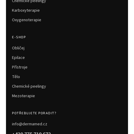
Chemické peelingy
Karboxyterapie
Oxygenoterapie
E-SHOP
Obličej
Epilace
Přístroje
Tělo
Chemické peelingy
Mezoterapie
POTŘEBUJETE PORADIT?
info@dermamed.cz