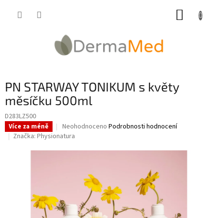
Přejít
NÁKUP
na
obsah
KOŠÍK
PN STARWAY TONIKUM s květy
měsíčku 500ml
D283LZ500
Průměrné
Neohodnoceno
Podrobnosti hodnocení
Více za méně
hodnocení
Značka:
Physionatura
produktu
je
0,0
z
5
hvězdiček.