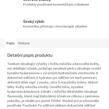
Produkty používané kosmetičkami a klinikami
Široký výběr
Kosmetika, přístroje i mezoterapie skladem
Popis
Diskuze
Detailní popis produktu
Tonikum obsahující výtažky z květu měsíčku a bezového květu,
má zklidňující účinek, potlačuje zarudnutí pleti a obsahuje rovněž
kyselinu hyaluronovou s výraznými hydratačními vlastnostmi. K
dokončení odlíčení, k hydrataci po odlíčení a k lepší penetraci
aktivních látek např. z masky, séra či masážního krému. Aktivní
látky: Květy měsíčku a květy černého bězu, kyselina
hyaluronovávlastnosti. Extrakt z měsíčku lékařského obsahuje
flavonoidy, které mají blahodárný účinek na citlivou a zanícenou
pokožku, je ideální pro jemné čištění. Vhodné pro profesionální
používání. Používání: Po odlíčení mlékem dokončete odlíčení