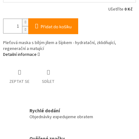
Ušetříte
0 Kč
Přidat do košíku
Pleťová maska s bílým jílem a šípkem - hydratační, zklidňující,
regenerační a matující
Detailní informace
ZEPTAT SE
SDÍLET
Rychlé dodání
Objednávky expedujeme obratem
Ověřené značky