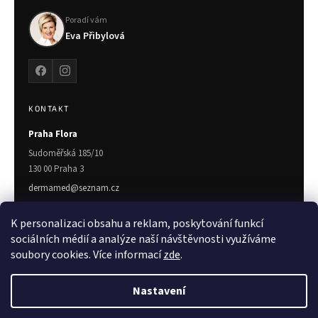
Poradí vám
Eva Přibylová
KONTAKT
Praha Flora
Sudoměřská 185/10
130 00 Praha 3
dermamed@seznam.cz
775 719 672
K personalizaci obsahu a reklam, poskytování funkcí
Zlín
sociálních médií a analýze naší návštěvnosti využíváme
soubory cookies. Více informací
zde
.
Třída T. Bati 7023
760 01 Zlín
Nastavení