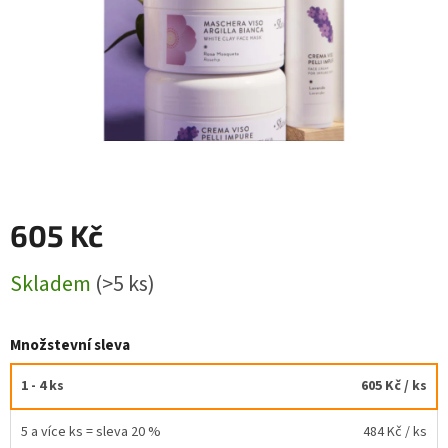
605 Kč
Měrná
Skladem
(>5 ks)
cena:
Množstevní sleva
1 - 4 ks
605 Kč
/ ks
5 a více ks = sleva 20 %
484 Kč
/ ks