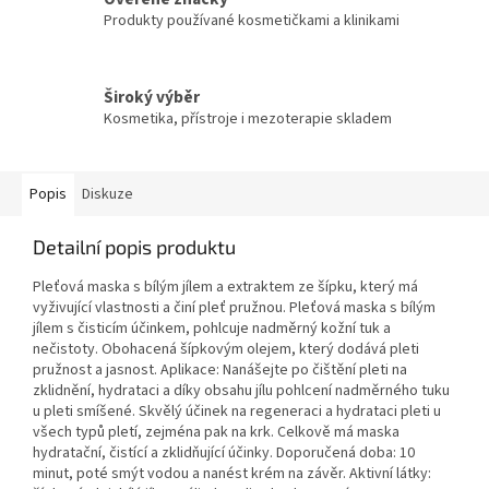
Produkty používané kosmetičkami a klinikami
Široký výběr
Kosmetika, přístroje i mezoterapie skladem
Popis
Diskuze
Detailní popis produktu
Pleťová maska s bílým jílem a extraktem ze šípku, který má
vyživující vlastnosti a činí pleť pružnou. Pleťová maska s bílým
jílem s čisticím účinkem, pohlcuje nadměrný kožní tuk a
nečistoty. Obohacená šípkovým olejem, který dodává pleti
pružnost a jasnost. Aplikace: Nanášejte po čištění pleti na
zklidnění, hydrataci a díky obsahu jílu pohlcení nadměrného tuku
u pleti smíšené. Skvělý účinek na regeneraci a hydrataci pleti u
všech typů pletí, zejména pak na krk. Celkově má maska
hydratační, čistící a zklidňující účinky. Doporučená doba: 10
minut, poté smýt vodou a nanést krém na závěr. Aktivní látky: