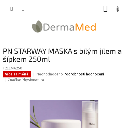
Přejít
NÁKUP
na
obsah
KOŠÍK
PN STARWAY MASKA s bílým jílem a
šípkem 250ml
F211MA250
Průměrné
Neohodnoceno
Podrobnosti hodnocení
Více za méně
hodnocení
Značka:
Physionatura
produktu
je
0,0
z
5
hvězdiček.