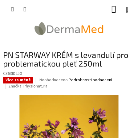
Přejít
NÁKUP
na
obsah
KOŠÍK
PN STARWAY KRÉM s levandulí pro
problematickou pleť 250ml
C363ID250
Průměrné
Neohodnoceno
Podrobnosti hodnocení
Více za méně
hodnocení
Značka:
Physionatura
produktu
je
0,0
z
5
hvězdiček.