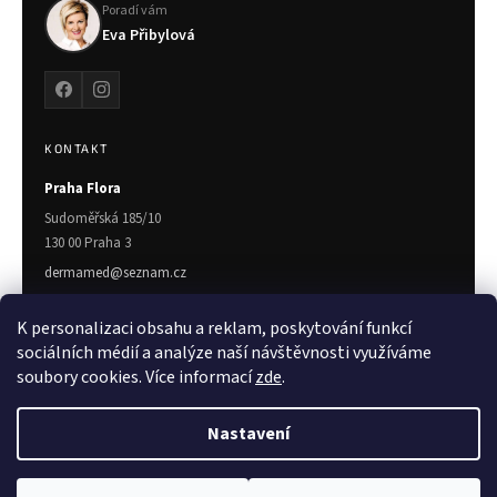
Poradí vám
Eva Přibylová
KONTAKT
Praha Flora
Sudoměřská 185/10
130 00 Praha 3
dermamed@seznam.cz
775 719 672
K personalizaci obsahu a reklam, poskytování funkcí
Zlín
sociálních médií a analýze naší návštěvnosti využíváme
soubory cookies. Více informací
zde
.
Třída T. Bati 7023
760 01 Zlín
Nastavení
Copyright 2026
Dermamed.cz
. Všechna práva vyhrazena.
Upravit