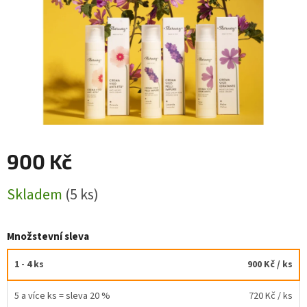
900 Kč
Měrná
Skladem
(5 ks)
cena:
Množstevní sleva
1 - 4 ks
900 Kč
/ ks
5 a více ks = sleva 20 %
720 Kč
/ ks