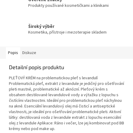
Produkty používané kosmetičkami a klinikami
Široký výběr
Kosmetika, přístroje i mezoterapie skladem
Popis
Diskuze
Detailní popis produktu
PLEŤOVÝ KRÉM na problematickou pleť s levandulí
Problematická pleť, extrakt z levandule je jedičný pro ošetřování
pleti mastné, problematické až aknózní. Pleťový krém s
obsahem destilované levandulové vody a výtažku z lopuchu s
čistícími vlastnostmi. Ideální pro problematickou pleť náchylnou
na akné. Esenciální levandulový olej má čisticí a antiseptické
vlastnosti, je ideální pro ošetřování problematické pleti. Aktivní
látky: destilovaná voda z levandule extrakt z lopuchu esenciální
olej z levandule Aplikace: Ráno i večer, lze jej kombinovat pod BB
krémy nebo pod make up.