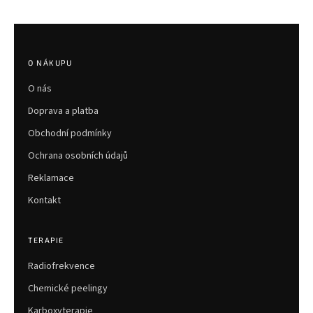
Z
á
p
O NÁKUPU
a
O nás
t
í
Doprava a platba
Obchodní podmínky
Ochrana osobních údajů
Reklamace
Kontakt
TERAPIE
Radiofrekvence
Chemické peelingy
Karboxyterapie