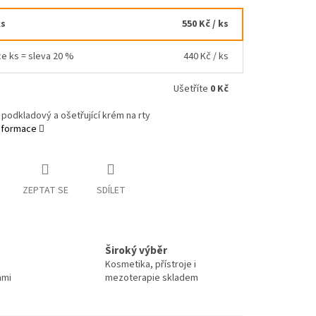
ks
550 Kč
/ ks
ce ks = sleva 20 %
440 Kč
/ ks
Ušetříte
0 Kč
í podkladový a ošetřující krém na rty
informace
ZEPTAT SE
SDÍLET
Široký výběr
Kosmetika, přístroje i
ami
mezoterapie skladem