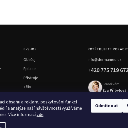
E-SHOP
POTŘEBUJETE PORADI
Obličej
info@dermamed.cz
y
Epilace
+420 775 719 67
Přístroje
Poradí vám
Tělo
Eva Přibylová
Chemické peelingy
aci obsahu a reklam, poskytování funkcí
Mezoterapie
Odmítnout
édií a analýze naší návštěvnosti využíváme
ies. Více informací
zde
.