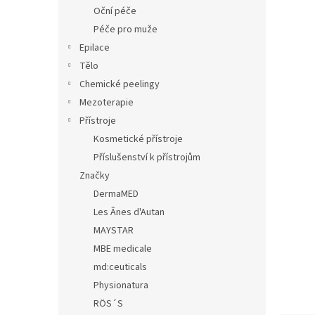
n
Oční péče
e
Péče pro muže
l
Epilace
Tělo
Chemické peelingy
Mezoterapie
Přístroje
Kosmetické přístroje
Příslušenství k přístrojům
Značky
DermaMED
Les Ânes d'Autan
MAYSTAR
MBE medicale
md:ceuticals
Physionatura
RÖS´S