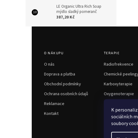
LE Organic Ultra Rich Soap
mýdlo sladký pomeranč
387,20 Kč
Z
á
p
a
O NÁKUPU
TERAPIE
t
í
O nás
Radiofrekvence
Doprava a platba
Chemické peeling
Obchodní podmínky
Karboxyterapie
Ochrana osobních údajů
Oxygenoterapie
Reklamace
K personaliz
Kontakt
sociálních m
soubory cook