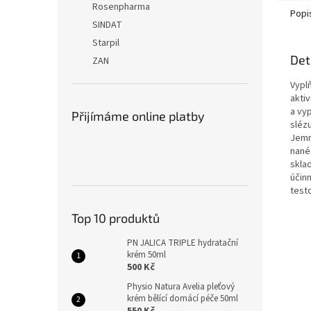
Rosenpharma
Popi
SINDAT
Starpil
Det
ZAN
Vypl
aktiv
a vyp
Přijímáme online platby
sléz
Jemn
nané
sklad
účin
test
Top 10 produktů
PN JALICA TRIPLE hydratační
krém 50ml
500 Kč
Physio Natura Avelia pleťový
krém bělící domácí péče 50ml