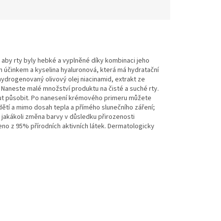
, aby rty byly hebké a vyplněné díky kombinaci jeho
nným účinkem a kyselina hyaluronová, která má hydratační
v, hydrogenovaný olivový olej niacinamid, extrakt ze
Naneste malé množství produktu na čisté a suché rty.
nut působit. Po nanesení krémového primeru můžete
ětí a mimo dosah tepla a přímého slunečního záření;
; jakákoli změna barvy v důsledku přirozenosti
eno z 95% přírodních aktivních látek. Dermatologicky