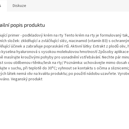
s
Diskuze
ailní popis produktu
ňující primer - podkladový krém na rty Tento krém na rty je formulovaný tak
ních složek: zklidňující a zvláčňující sléz, niacinamid (vitamín B3) s ochra
lňující účinek a zabraňuje popraskání rtů. Aktivní látky: Extrakt z plodů oli
u kyselina hyaluronová s vysokou molekulovou hmotností Způsoby aplikace 
ě masírujte krouživými pohyby pro usnadnění vstřebávání. Nechte pár mi
st svou oblíbenou rtěnku/lesk na rty/ Poznámka: uchovávejte mimo dosah d
ujte v suchu, při teplotě do 30°C; vyhnout se kontaktu s očima a sliznicemi
ných látek nemá vliv na kvalitu produktu; po použití nádobu uzavřete. Vyrob
ováno. Veganský produkt