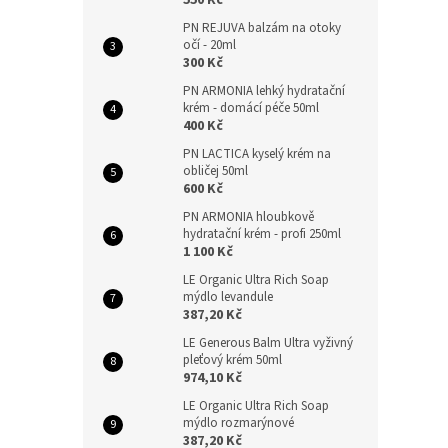
550 Kč
PN REJUVA balzám na otoky
očí - 20ml
300 Kč
PN ARMONIA lehký hydratační
krém - domácí péče 50ml
400 Kč
PN LACTICA kyselý krém na
obličej 50ml
600 Kč
PN ARMONIA hloubkově
hydratační krém - profi 250ml
1 100 Kč
LE Organic Ultra Rich Soap
mýdlo levandule
387,20 Kč
LE Generous Balm Ultra vyživný
pleťový krém 50ml
974,10 Kč
LE Organic Ultra Rich Soap
mýdlo rozmarýnové
387,20 Kč