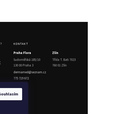
T?
KONTAKT
Praha Flora
Zlín
Sudoměřská 185/10
Třída T. Bati 7023
2
130 00 Praha 3
760 01 Zlín
dermamed@seznam.cz
775 719 672
Souhlasím