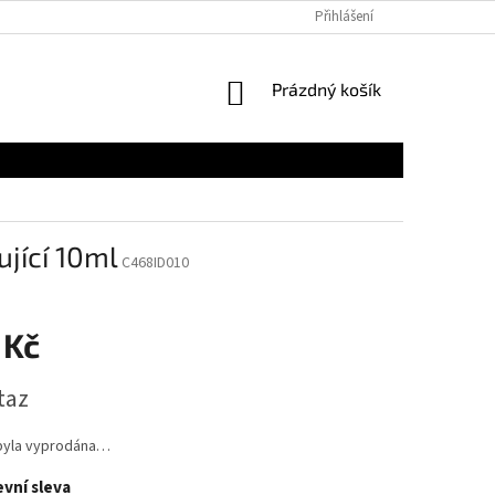
Přihlášení
NÁKUPNÍ
Prázdný košík
KOŠÍK
jící 10ml
C468ID010
 Kč
taz
byla vyprodána…
vní sleva