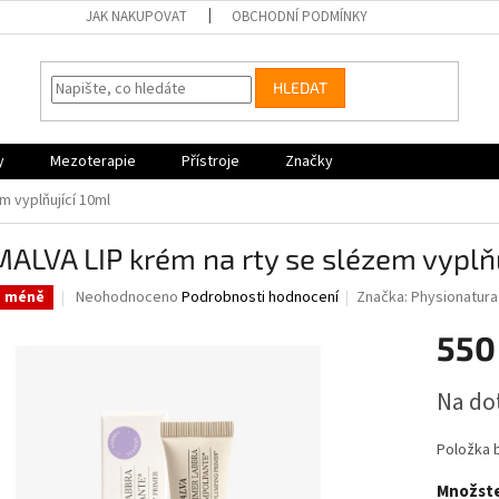
JAK NAKUPOVAT
OBCHODNÍ PODMÍNKY
HLEDAT
y
Mezoterapie
Přístroje
Značky
m vyplňující 10ml
ALVA LIP krém na rty se slézem vyplňu
Průměrné
Neohodnoceno
Podrobnosti hodnocení
Značka:
Physionatura
a méně
hodnocení
produktu
550
je
0,0
Měrná
Na do
z
cena:
5
hvězdiček.
Položka 
Množste