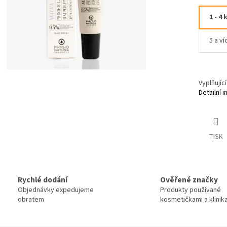
1 - 4 
5 a ví
Vyplňujíc
Detailní 
TISK
Rychlé dodání
Ověřené značky
Objednávky expedujeme
Produkty používané
obratem
kosmetičkami a klinik