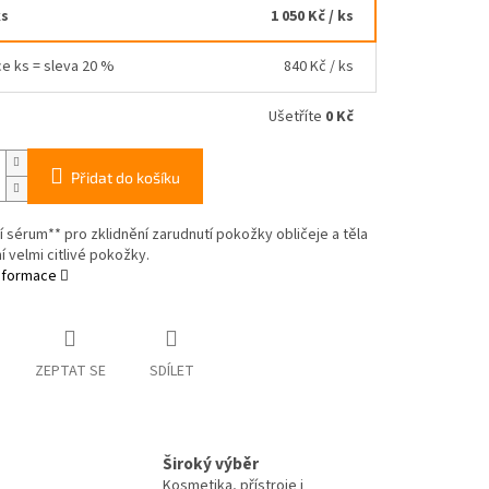
ks
1 050 Kč
/ ks
ce ks = sleva 20 %
840 Kč
/ ks
Ušetříte
0 Kč
Přidat do košíku
cí sérum** pro zklidnění zarudnutí pokožky obličeje a těla
í velmi citlivé pokožky.
informace
ZEPTAT SE
SDÍLET
Široký výběr
Kosmetika, přístroje i