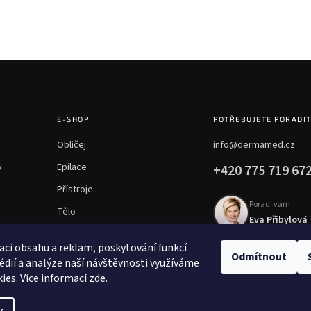
E-SHOP
POTŘEBUJETE PORADI
Obličej
info@dermamed.cz
y
Epilace
+420 775 719 67
Přístroje
Poradí vám
Tělo
Eva Přibylová
Chemické peelingy
aci obsahu a reklam, poskytování funkcí
Mezoterapie
Odmítnout
édií a analýze naší návštěvnosti využíváme
ies. Více informací
zde
.