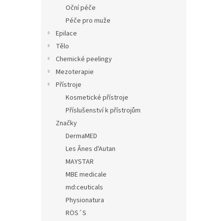
n
Oční péče
e
Péče pro muže
l
Epilace
Tělo
Chemické peelingy
Mezoterapie
Přístroje
Kosmetické přístroje
Příslušenství k přístrojům
Značky
DermaMED
Les Ânes d'Autan
MAYSTAR
MBE medicale
md:ceuticals
Physionatura
RÖS´S