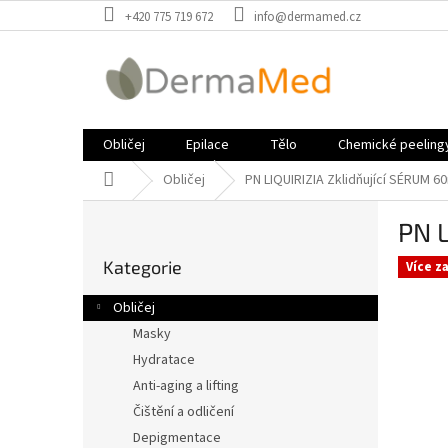
Přejít
+420 775 719 672
info@dermamed.cz
na
obsah
Obličej
Epilace
Tělo
Chemické peeling
Domů
Obličej
PN LIQUIRIZIA Zklidňující SÉRUM 6
P
PN L
o
Přeskočit
s
Kategorie
kategorie
Více z
t
r
Obličej
a
Masky
n
Hydratace
n
í
Anti-aging a lifting
p
Čištění a odličení
a
Depigmentace