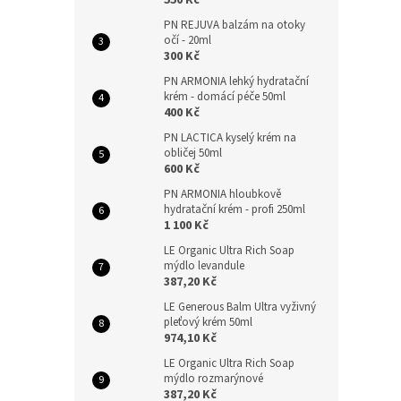
550 Kč
PN REJUVA balzám na otoky
očí - 20ml
300 Kč
PN ARMONIA lehký hydratační
krém - domácí péče 50ml
400 Kč
PN LACTICA kyselý krém na
obličej 50ml
600 Kč
PN ARMONIA hloubkově
hydratační krém - profi 250ml
1 100 Kč
LE Organic Ultra Rich Soap
mýdlo levandule
387,20 Kč
LE Generous Balm Ultra vyživný
pleťový krém 50ml
974,10 Kč
LE Organic Ultra Rich Soap
mýdlo rozmarýnové
387,20 Kč