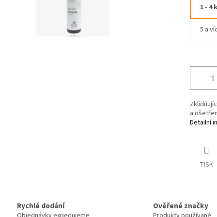
1 - 4 
5 a ví
Zklidňují
a ošetřen
Detailní 
TISK
Rychlé dodání
Ověřené značky
Objednávky expedujeme
Produkty používané