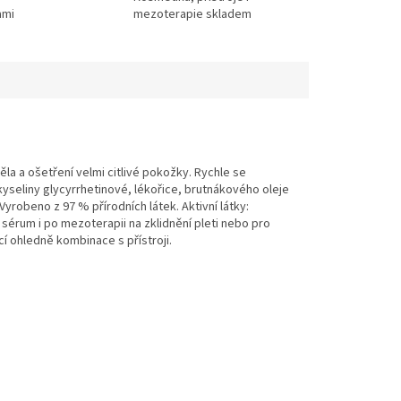
ami
mezoterapie skladem
těla a ošetření velmi citlivé pokožky. Rychle se
yseliny glycyrrhetinové, lékořice, brutnákového oleje
robeno z 97 % přírodních látek. Aktivní látky:
 sérum i po mezoterapii na zklidnění pleti nebo pro
í ohledně kombinace s přístroji.