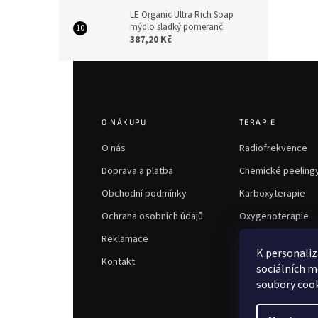
LE Organic Ultra Rich Soap
mýdlo sladký pomeranč
387,20 Kč
Z
á
p
a
O NÁKUPU
TERAPIE
t
í
O nás
Radiofrekvence
Doprava a platba
Chemické peeling
Obchodní podmínky
Karboxyterapie
Ochrana osobních údajů
Oxygenoterapie
Reklamace
K personaliz
Kontakt
sociálních m
soubory cook