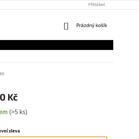
Přihlášení
NÁKUPNÍ
Prázdný košík
KOŠÍK
60
0 Kč
dem
(>5 ks)
vní sleva