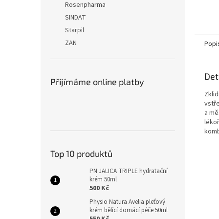
Rosenpharma
SINDAT
Starpil
ZAN
Popi
Det
Přijímáme online platby
Zklid
vstř
a mě
lékoř
komb
Top 10 produktů
PN JALICA TRIPLE hydratační
krém 50ml
500 Kč
Physio Natura Avelia pleťový
krém bělící domácí péče 50ml