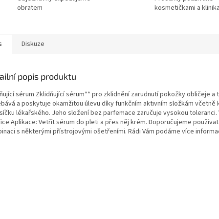
obratem
kosmetičkami a klinik
s
Diskuze
ailní popis produktu
ňující sérum Zklidňující sérum** pro zklidnění zarudnutí pokožky obličeje a 
ebává a poskytuje okamžitou úlevu díky funkčním aktivním složkám včetně k
síčku lékařského. Jeho složení bez parfemace zaručuje vysokou toleranci. Vy
ice Aplikace: Vetřít sérum do pleti a přes něj krém. Doporučujeme používat
inaci s některými přístrojovými ošetřeními. Rádi Vám podáme více informac