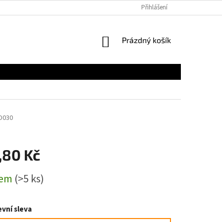
Přihlášení
NÁKUPNÍ
Prázdný košík
KOŠÍK
D030
,80 Kč
dem
(>5 ks)
vní sleva