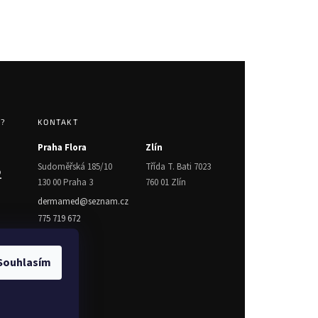
T?
KONTAKT
Praha Flora
Zlín
Sudoměřská 185/10
Třída T. Bati 7023
2
130 00 Praha 3
760 01 Zlín
dermamed@seznam.cz
775 719 672
Souhlasím