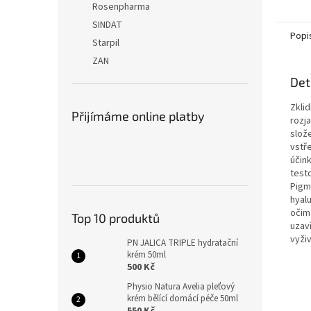
Rosenpharma
SINDAT
Popi
Starpil
ZAN
Det
Zklid
Přijímáme online platby
rozja
slož
vstř
účink
testo
Pigme
hyal
očima
Top 10 produktů
uzav
vyživ
PN JALICA TRIPLE hydratační
krém 50ml
500 Kč
Physio Natura Avelia pleťový
krém bělící domácí péče 50ml