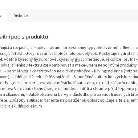
s
Diskuze
ailní popis produktu
ňující a rozjasňující kapky - sérum - pro všechny typy pletí včetně citlivé
sňující efekt, který rozzáří vaši pleť i tělo po celý rok. Poskytuje hydratac
ek včetně kyseliny hyaluronové, kyseliny glycyrrhetinové, lékořice, brutná
ebávající lehkou texturu lze kombinovat s make-upem nebo jinými produkty 
u. • Dermatologicky testováno na citlivé pokožce • Bio ingredience (*viz se
vaný uklidňující účinek: 10,9% snížení IL-6 (buněčné kultury lidských keratin
nty, gel z aloe vera, extrakt z měsíčku lékařského, extrakt z lékořice, ol
uronová Varování: • Uchovávejte mimo dosah dětí a chraňte před teplem a p
 a sliznicemi; • Jakákoli změna barvy v důsledku přirozenosti účinných láte
řete. Způsoby aplikace: Naneste na postiženou oblast obličeje a těla a jem
ující a zklidňující sérum