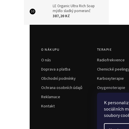
LE Organic Ultra Rich Soap
mýdlo sladký pomeranč
387,20 Kč
Z
á
p
a
O NÁKUPU
TERAPIE
t
í
O nás
Radiofrekvence
Doprava a platba
Chemické peeling
Obchodní podmínky
Karboxyterapie
Ochrana osobních údajů
Oxygenoterapie
Reklamace
K personaliz
Kontakt
sociálních m
soubory cook