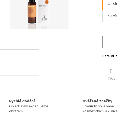
1 - 4 
5 a ví
Detailní 
TISK
Rychlé dodání
Ověřené značky
Objednávky expedujeme
Produkty používané
obratem
kosmetičkami a klinik