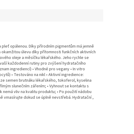
 a na pleť opálenou. Díky přírodním pigmentům má jemně
i a okamžitou úlevu díky přítomnosti funkčních aktivních
kového oleje a měsíčku lékařského. Jeho rychle se
vaší každodenní rutiny pro zvýšení hydratačního
znam ingrediencí) • Vhodné pro vegany • In vitro
ocytů) • Testováno na nikl • Aktivní ingredience:
ej ze semen brutnáku lékařského, tokoferol, kyselina
římým slunečním zářením; • Vyhnout se kontaktu s
k nemá vliv na kvalitu produktu; • Po použití nádobu
ně vmasírujte dokud se úplně nevstřebá. Hydratační ,