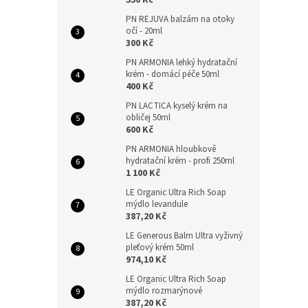
550 Kč
PN REJUVA balzám na otoky
očí - 20ml
300 Kč
PN ARMONIA lehký hydratační
krém - domácí péče 50ml
400 Kč
PN LACTICA kyselý krém na
obličej 50ml
600 Kč
PN ARMONIA hloubkově
hydratační krém - profi 250ml
1 100 Kč
LE Organic Ultra Rich Soap
mýdlo levandule
387,20 Kč
LE Generous Balm Ultra vyživný
pleťový krém 50ml
974,10 Kč
LE Organic Ultra Rich Soap
mýdlo rozmarýnové
387,20 Kč