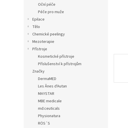
n
Oční péče
e
Péče pro muže
l
Epilace
Tělo
Chemické peelingy
Mezoterapie
Přístroje
Kosmetické přístroje
Příslušenství k přístrojům
Značky
DermaMED
Les Ânes d'Autan
MAYSTAR
MBE medicale
md:ceuticals
Physionatura
RÖS´S