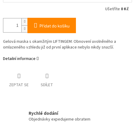
Ušetříte
0 Kč
Přidat do košíku
Gelová maska s okamžitým LIFTINGEM: Obnovení uvolněného a
omlazeného vzhledu již od první aplikace nebylo nikdy snazší.
Detailní informace
ZEPTAT SE
SDÍLET
Rychlé dodání
Objednávky expedujeme obratem