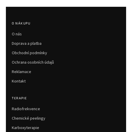
Z
á
p
O NÁKUPU
a
O nás
t
í
Doprava a platba
Obchodní podmínky
Ochrana osobních údajů
Reklamace
Kontakt
TERAPIE
Radiofrekvence
Chemické peelingy
Karboxyterapie