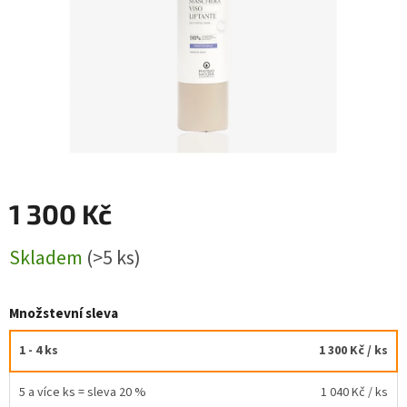
1 300 Kč
Měrná
Skladem
(>5 ks)
cena:
Množstevní sleva
1 - 4 ks
1 300 Kč
/ ks
5 a více ks = sleva 20 %
1 040 Kč
/ ks