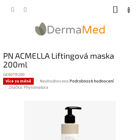
Přejít
NÁKUP
na
obsah
KOŠÍK
PN ACMELLA Liftingová maska
200ml
GE60TR200
Průměrné
Neohodnoceno
Podrobnosti hodnocení
Více za méně
hodnocení
Značka:
Physionatura
produktu
je
0,0
z
5
hvězdiček.