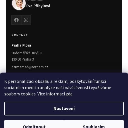
Eva Přibylová
KONTAKT
Praha Flora
Sudoměřská 185/10
130 00 Praha 3
dermamed@seznam.cz
775 719 672
K personalizaci obsahu a reklam, poskytování funkcí
Zlín
sociálních médií a analýze naší návštěvnosti využíváme
soubory cookies. Více informací
zde
.
Třída T. Bati 7023
760 01 Zlín
Nastavení
Copyright 2026
Dermamed.cz
. Všechna práva vyhrazena.
Upravit
Odmítnout
Souhlasím