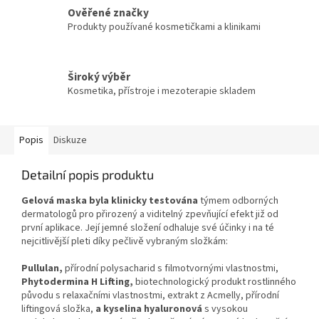
Ověřené značky
Produkty používané kosmetičkami a klinikami
Široký výběr
Kosmetika, přístroje i mezoterapie skladem
Popis
Diskuze
Detailní popis produktu
Gelová maska ​​byla klinicky testována
týmem odborných
dermatologů pro přirozený a viditelný zpevňující efekt již od
první aplikace. Její jemné složení odhaluje své účinky i na té
nejcitlivější pleti díky pečlivě vybraným složkám:
Pullulan,
přírodní polysacharid s filmotvornými vlastnostmi,
Phytodermina H Lifting,
biotechnologický produkt rostlinného
původu s relaxačními vlastnostmi, extrakt z Acmelly, přírodní
liftingová složka,
a kyselina hyaluronová
s vysokou