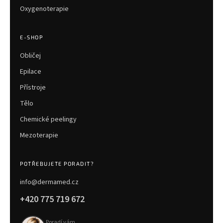
Oxygenoterapie
E-SHOP
Obličej
Epilace
Přístroje
Tělo
Chemické peelingy
Mezoterapie
POTŘEBUJETE PORADIT?
info@dermamed.cz
+420 775 719 672
Poradí vám