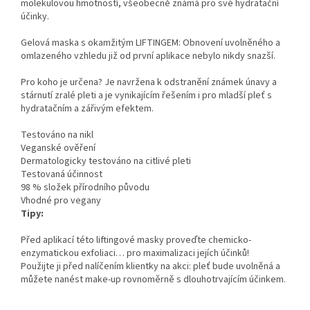
molekulovou hmotností, všeobecně známá pro své hydratační
účinky.
Gelová maska s okamžitým LIFTINGEM: Obnovení uvolněného a
omlazeného vzhledu již od první aplikace nebylo nikdy snazší.
Pro koho je určena? Je navržena k odstranění známek únavy a
stárnutí zralé pleti a je vynikajícím řešením i pro mladší pleť s
hydratačním a zářivým efektem.
Testováno na nikl
Veganské ověření
Dermatologicky testováno na citlivé pleti
Testovaná účinnost
98 % složek přírodního původu
Vhodné pro vegany
Tipy:
Před aplikací této liftingové masky proveďte chemicko-
enzymatickou exfoliaci… pro maximalizaci jejích účinků!
Použijte ji před nalíčením klientky na akci: pleť bude uvolněná a
můžete nanést make-up rovnoměrně s dlouhotrvajícím účinkem.