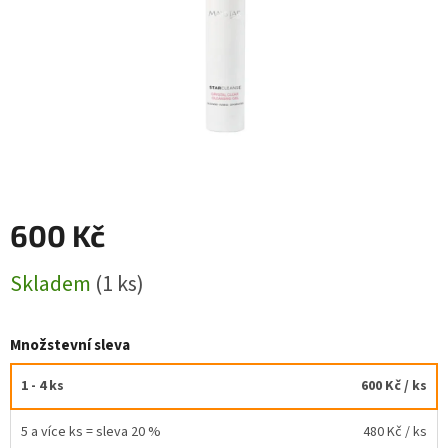
600 Kč
Měrná
Skladem
(1 ks)
cena:
Množstevní sleva
1 - 4 ks
600 Kč
/ ks
5 a více ks = sleva 20 %
480 Kč
/ ks