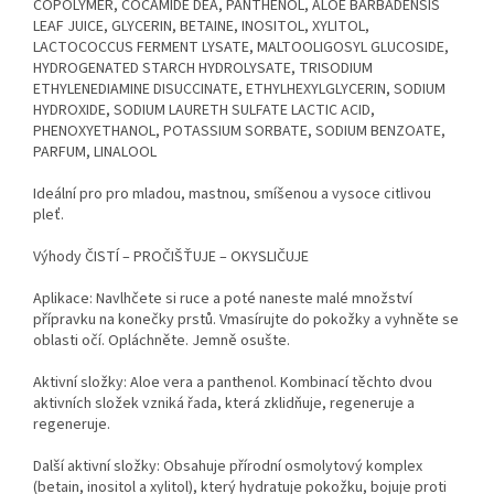
COPOLYMER, COCAMIDE DEA, PANTHENOL, ALOE BARBADENSIS
LEAF JUICE, GLYCERIN, BETAINE, INOSITOL, XYLITOL,
LACTOCOCCUS FERMENT LYSATE, MALTOOLIGOSYL GLUCOSIDE,
HYDROGENATED STARCH HYDROLYSATE, TRISODIUM
ETHYLENEDIAMINE DISUCCINATE, ETHYLHEXYLGLYCERIN, SODIUM
HYDROXIDE, SODIUM LAURETH SULFATE LACTIC ACID,
PHENOXYETHANOL, POTASSIUM SORBATE, SODIUM BENZOATE,
PARFUM, LINALOOL
Ideální pro pro mladou, mastnou, smíšenou a vysoce citlivou
pleť.
Výhody ČISTÍ – PROČIŠŤUJE – OKYSLIČUJE
Aplikace: Navlhčete si ruce a poté naneste malé množství
přípravku na konečky prstů. Vmasírujte do pokožky a vyhněte se
oblasti očí. Opláchněte. Jemně osušte.
Aktivní složky: Aloe vera a panthenol. Kombinací těchto dvou
aktivních složek vzniká řada, která zklidňuje, regeneruje a
regeneruje.
Další aktivní složky: Obsahuje přírodní osmolytový komplex
(betain, inositol a xylitol), který hydratuje pokožku, bojuje proti