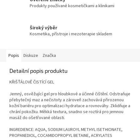
Produkty používané kosmetičkami a klinikami
Široký výběr
Kosmetika, přístroje i mezoterapie skladem
Popis
Diskuze
Značka
Detailní popis produktu
KŘIŠŤÁLOVĚ ČISTÍCÍ GEL
Jemný, osvěžující gel pro hloubkové a účinné čištění. Odstraňuje
přebytečný maz a nečistoty a zároveň zachovává přirozenou
kožní bariéru pro optimalizaci hydratace a rovnováhy. Zklidňuje a
chrání pokožku. Měkká textura, snadno se roztírá pro jemnou
masáž do ošetřované oblasti.
INGREDIENCE: AQUA, SODIUM LAUROYL METHYL ISETHIONATE,
PROPANEDIOL, COCAMIDOPROPYL BETAINE, ACRYLATES