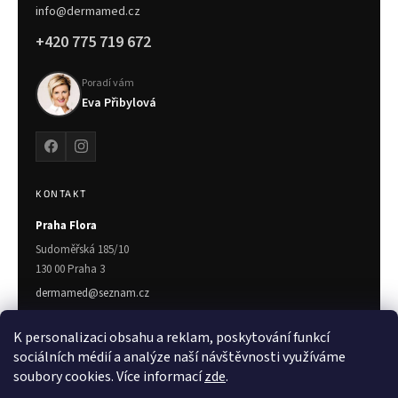
info@dermamed.cz
+420 775 719 672
Poradí vám
Eva Přibylová
KONTAKT
Praha Flora
Sudoměřská 185/10
130 00 Praha 3
dermamed@seznam.cz
775 719 672
K personalizaci obsahu a reklam, poskytování funkcí
Zlín
sociálních médií a analýze naší návštěvnosti využíváme
soubory cookies. Více informací
zde
.
Třída T. Bati 7023
760 01 Zlín