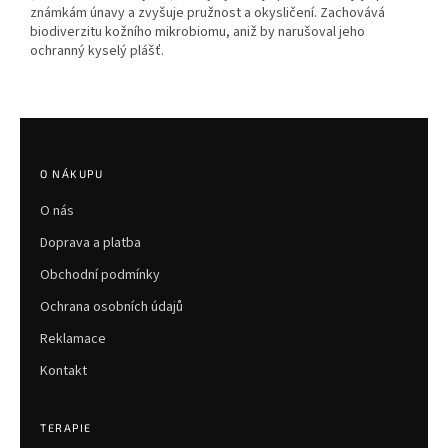
známkám únavy a zvyšuje pružnost a okysličení. Zachovává
biodiverzitu kožního mikrobiomu, aniž by narušoval jeho
ochranný kyselý plášť.
Z
á
p
O NÁKUPU
a
O nás
t
í
Doprava a platba
Obchodní podmínky
Ochrana osobních údajů
Reklamace
Kontakt
TERAPIE