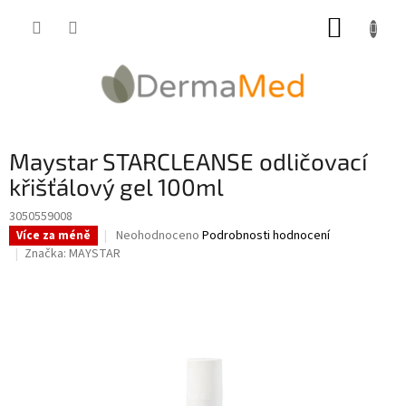
Přejít
NÁKUP
na
obsah
KOŠÍK
Maystar STARCLEANSE odličovací
křišťálový gel 100ml
3050559008
Průměrné
Neohodnoceno
Podrobnosti hodnocení
Více za méně
hodnocení
Značka:
MAYSTAR
produktu
je
0,0
z
5
hvězdiček.