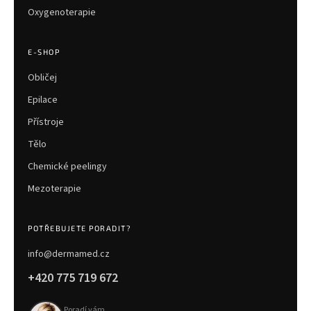
Oxygenoterapie
E-SHOP
Obličej
Epilace
Přístroje
Tělo
Chemické peelingy
Mezoterapie
POTŘEBUJETE PORADIT?
info@dermamed.cz
+420 775 719 672
Poradí vám