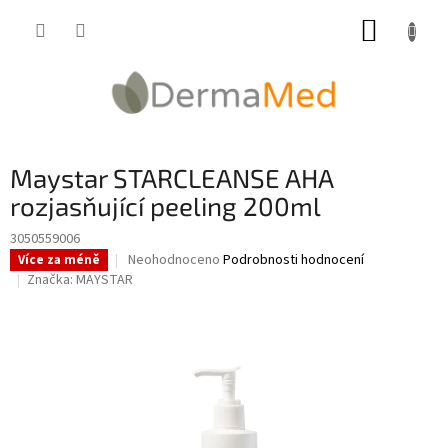
Přejít
NÁKUP
na
obsah
KOŠÍK
Maystar STARCLEANSE AHA
rozjasňující peeling 200ml
3050559006
Průměrné
Neohodnoceno
Podrobnosti hodnocení
Více za méně
hodnocení
Značka:
MAYSTAR
produktu
je
0,0
z
5
hvězdiček.