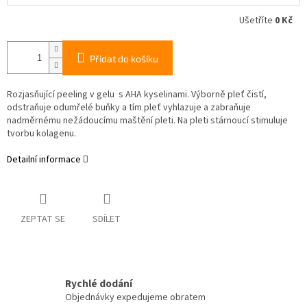
Ušetříte
0 Kč
Přidat do košíku
Rozjasňující peeling v gelu s AHA kyselinami. Výborně pleť čistí,
odstraňuje odumřelé buňky a tím pleť vyhlazuje a zabraňuje
nadměrnému nežádoucímu maštění pleti. Na pleti stárnoucí stimuluje
tvorbu kolagenu.
Detailní informace
ZEPTAT SE
SDÍLET
Rychlé dodání
Objednávky expedujeme obratem