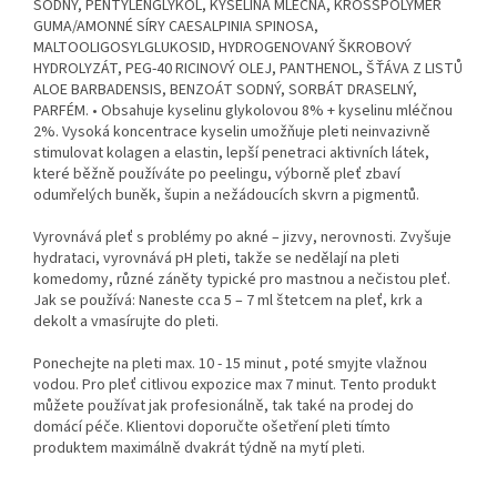
SODNÝ, PENTYLENGLYKOL, KYSELINA MLÉČNÁ, KROSSPOLYMER
GUMA/AMONNÉ SÍRY CAESALPINIA SPINOSA,
MALTOOLIGOSYLGLUKOSID, HYDROGENOVANÝ ŠKROBOVÝ
HYDROLYZÁT, PEG-40 RICINOVÝ OLEJ, PANTHENOL, ŠŤÁVA Z LISTŮ
ALOE BARBADENSIS, BENZOÁT SODNÝ, SORBÁT DRASELNÝ,
PARFÉM. • Obsahuje kyselinu glykolovou 8% + kyselinu mléčnou
2%. Vysoká koncentrace kyselin umožňuje pleti neinvazivně
stimulovat kolagen a elastin, lepší penetraci aktivních látek,
které běžně používáte po peelingu, výborně pleť zbaví
odumřelých buněk, šupin a nežádoucích skvrn a pigmentů.
Vyrovnává pleť s problémy po akné – jizvy, nerovnosti. Zvyšuje
hydrataci, vyrovnává pH pleti, takže se nedělají na pleti
komedomy, různé záněty typické pro mastnou a nečistou pleť.
Jak se používá: Naneste cca 5 – 7 ml štetcem na pleť, krk a
dekolt a vmasírujte do pleti.
Ponechejte na pleti max. 10 - 15 minut , poté smyjte vlažnou
vodou. Pro pleť citlivou expozice max 7 minut. Tento produkt
můžete používat jak profesionálně, tak také na prodej do
domácí péče. Klientovi doporučte ošetření pleti tímto
produktem maximálně dvakrát týdně na mytí pleti.