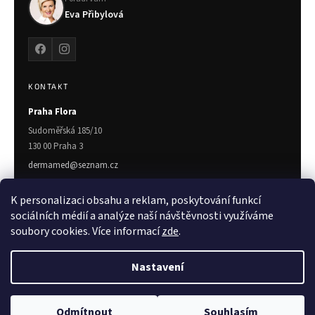
Eva Přibylová
KONTAKT
Praha Flora
Sudoměřská 185/10
130 00 Praha 3
dermamed@seznam.cz
775 719 672
K personalizaci obsahu a reklam, poskytování funkcí
Zlín
sociálních médií a analýze naší návštěvnosti využíváme
soubory cookies. Více informací
zde
.
Třída T. Bati 7023
760 01 Zlín
Nastavení
Copyright 2026
Dermamed.cz
. Všechna práva vyhrazena.
Upravit
Odmítnout
Souhlasím