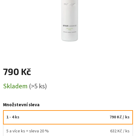
790 Kč
Měrná
Skladem
(>5 ks)
cena:
Množstevní sleva
1 - 4 ks
790 Kč
/ ks
5 a více ks = sleva 20 %
632 Kč
/ ks