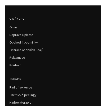
Z
á
p
O NÁKUPU
a
O nás
t
í
Doprava a platba
Obchodní podmínky
Ochrana osobních údajů
Reklamace
Kontakt
TERAPIE
Radiofrekvence
Chemické peelingy
Karboxyterapie