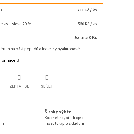
ks
700 Kč
/ ks
ce ks = sleva 20 %
560 Kč
/ ks
Ušetříte
0 Kč
érum na bázi peptidů a kyseliny hyaluronové.
informace
ZEPTAT SE
SDÍLET
Široký výběr
Kosmetika, přístroje i
ami
mezoterapie skladem