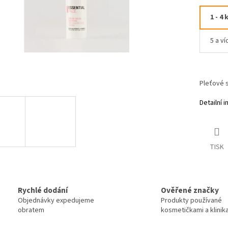
1 - 4 
5 a ví
Pleťové s
Detailní 
TISK
Rychlé dodání
Ověřené značky
Objednávky expedujeme
Produkty používané
obratem
kosmetičkami a klinik