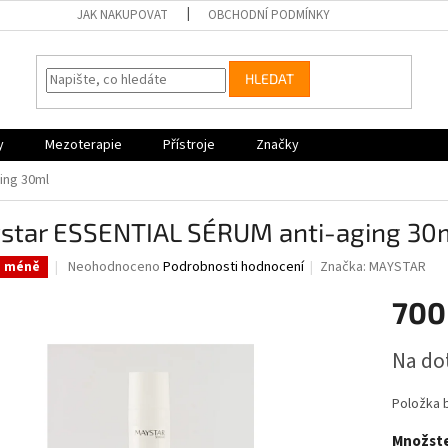
JAK NAKUPOVAT
OBCHODNÍ PODMÍNKY
HLEDAT
y
Mezoterapie
Přístroje
Značky
ing 30ml
star ESSENTIAL SÉRUM anti-aging 30
Průměrné
Neohodnoceno
Podrobnosti hodnocení
Značka:
MAYSTAR
a méně
hodnocení
produktu
700
je
0,0
Měrná
Na do
z
cena:
5
hvězdiček.
Položka 
Množste