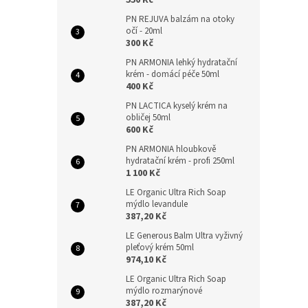
550 Kč
PN REJUVA balzám na otoky
očí - 20ml
300 Kč
PN ARMONIA lehký hydratační
krém - domácí péče 50ml
400 Kč
PN LACTICA kyselý krém na
obličej 50ml
600 Kč
PN ARMONIA hloubkově
hydratační krém - profi 250ml
1 100 Kč
LE Organic Ultra Rich Soap
mýdlo levandule
387,20 Kč
LE Generous Balm Ultra vyživný
pleťový krém 50ml
974,10 Kč
LE Organic Ultra Rich Soap
mýdlo rozmarýnové
387,20 Kč