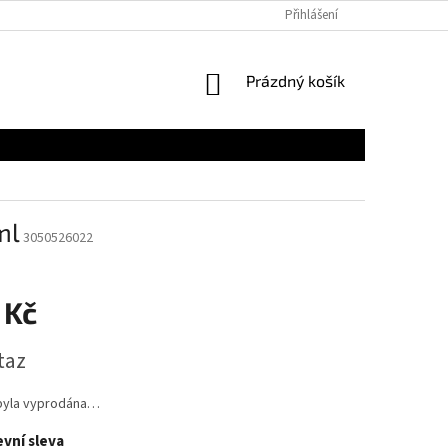
Přihlášení
NÁKUPNÍ
Prázdný košík
KOŠÍK
ml
3050526022
 Kč
taz
byla vyprodána…
vní sleva