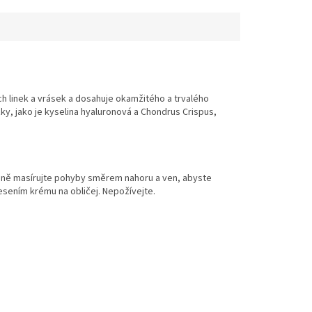
h linek a vrásek a dosahuje okamžitého a trvalého
žky, jako je kyselina hyaluronová a Chondrus Crispus,
jemně masírujte pohyby směrem nahoru a ven, abyste
esením krému na obličej. Nepožívejte.