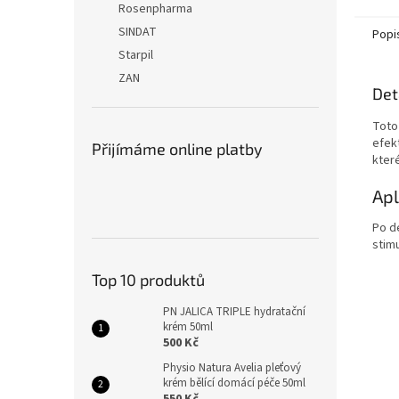
Rosenpharma
SINDAT
Popi
Starpil
ZAN
Det
Toto
efekt
Přijímáme online platby
kter
Apl
Po d
stim
Top 10 produktů
PN JALICA TRIPLE hydratační
krém 50ml
500 Kč
Physio Natura Avelia pleťový
krém bělící domácí péče 50ml