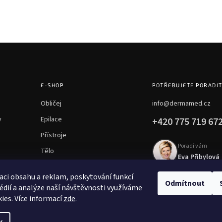
E-SHOP
POTŘEBUJETE PORADI
Obličej
info@dermamed.cz
y
Epilace
+420 775 719 67
Přístroje
Poradí vám
Tělo
Eva Přibylová
Chemické peelingy
aci obsahu a reklam, poskytování funkcí
Mezoterapie
Odmítnout
édií a analýze naší návštěvnosti využíváme
ies. Více informací
zde
.