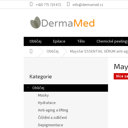
Přejít
+420 775 719 672
info@dermamed.cz
na
obsah
Obličej
Epilace
Tělo
Chemické peeling
Domů
Obličej
Maystar ESSENTIAL SÉRUM anti-ag
P
May
o
Přeskočit
s
Kategorie
kategorie
Více z
t
r
Obličej
a
Masky
n
Hydratace
n
í
Anti-aging a lifting
p
Čištění a odličení
a
Depigmentace