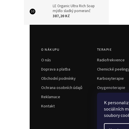
LE Organic Ultra Rich Soap
mýdlo sladký pomeranč
387,20 Kč
Z
á
p
a
O NÁKUPU
TERAPIE
t
í
O nás
Radiofrekvence
Doprava a platba
Chemické peeling
Obchodní podmínky
Karboxyterapie
Ochrana osobních údajů
Oxygenoterapie
Reklamace
K personaliz
Kontakt
sociálních m
soubory cook