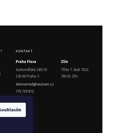
T?
KONTAKT
Praha Flora
Zlín
Sudoměřská 185/10
Třída T. Bati 7023
2
130 00 Praha 3
760 01 Zlín
dermamed@seznam.cz
775 719 672
Souhlasím