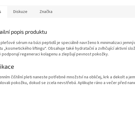
s
Diskuze
Značka
ailní popis produktu
 pleťové sérum na bázi peptidů je speciálně navrženo k minimalizaci jemnýc
u „kosmetického liftingu“. Obsahuje také hydratační a zvlhčující aktivní slo
é podporují regeneraci kolagenu a zlepšují pevnost pokožky.
ikace
enním čištění pleti naneste potřebné množství na obličej, krk a dekolt a 
ulovali pokožku, dokud se zcela nevstřebá. Aplikujte ráno a večer před nan