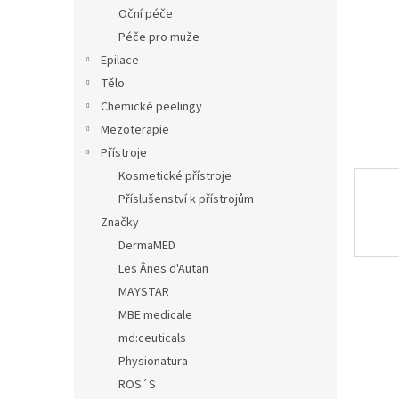
n
Oční péče
e
Péče pro muže
l
Epilace
Tělo
Chemické peelingy
Mezoterapie
Přístroje
Kosmetické přístroje
Příslušenství k přístrojům
Značky
DermaMED
Les Ânes d'Autan
MAYSTAR
MBE medicale
md:ceuticals
Physionatura
RÖS´S