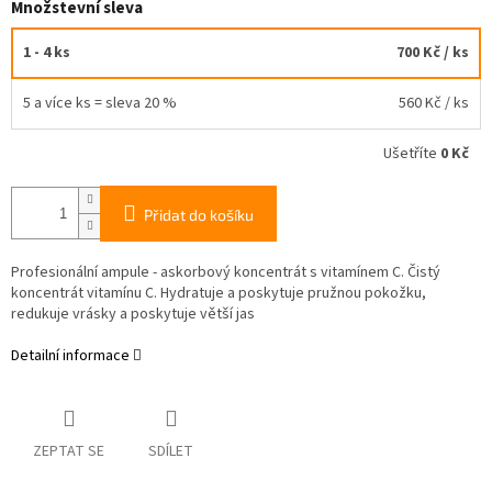
Množstevní sleva
1 - 4 ks
700 Kč
/ ks
5 a více ks = sleva 20 %
560 Kč
/ ks
Ušetříte
0 Kč
Přidat do košíku
Profesionální ampule - askorbový koncentrát s vitamínem C. Čistý
koncentrát vitamínu C. Hydratuje a poskytuje pružnou pokožku,
redukuje vrásky a poskytuje větší jas
Detailní informace
ZEPTAT SE
SDÍLET