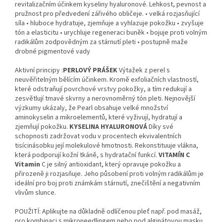
revitalizačním účinkem kyseliny hyaluronové. Lehkost, pevnost a
pružnost pro předvedení zářivého obličeje. • velká rozjasňující
síla • hluboce hydratuje, zjemňuje a vyhlazuje pokožku • zvyšuje
tón a elasticitu • urychluje regeneraci buněk • bojuje proti volným
radikálům zodpovědným za stárnutí pleti • postupně maže
drobné pigmentové vady
Aktivní principy :
PERLOVÝ PRÁŠEK
Výtažek z perel s
neuvěřitelným bělícím účinkem. Kromě exfoliačních vlastností,
které odstraňují povrchové vrstvy pokožky, a tím redukují a
zesvětlují tmavé skvrny a nerovnoměrný tón pleti. Nejnovější
výzkumy ukázaly, že Pearl obsahuje velké množství
aminokyselin a mikroelementů, které vyživují, hydratují a
zjemňují pokožku.
KYSELINA HYALURONOVÁ
Díky své
schopnosti zadržovat vodu v procentech ekvivalentních
tisícinásobku její molekulové hmotnosti. Rekonstituuje vlákna,
která podporují kožní tkáně, s hydratační funkcí.
VITAMÍN C
Vitamin
C je silný antioxidant, který opravuje pokožku a
přirozeně ji rozjasňuje. Jeho působení proti volným radikálům je
ideální pro boj proti známkám stárnutí, znečištění a negativním
vlivům slunce.
POUŽITÍ: Aplikujte na důkladně odlíčenou pleť např. pod masáž,
pro kombinaci s mikroneedlingem nebo pod alginátovou masku.