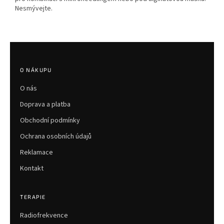
Nesmývejte.
Z
á
p
O NÁKUPU
a
O nás
t
í
Doprava a platba
Obchodní podmínky
Ochrana osobních údajů
Reklamace
Kontakt
TERAPIE
Radiofrekvence