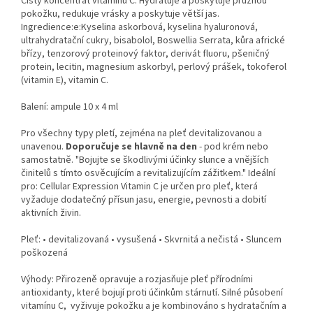
Čistý koncentrát vitamínu C. Hydratuje a poskytuje pružnou
pokožku, redukuje vrásky a poskytuje větší jas.
Ingredience:e:Kyselina askorbová, kyselina hyaluronová,
ultrahydratační cukry, bisabolol, Boswellia Serrata, kůra africké
břízy, tenzorový proteinový faktor, derivát fluoru, pšeničný
protein, lecitin, magnesium askorbyl, perlový prášek, tokoferol
(vitamin E), vitamin C.
Balení: ampule 10 x 4 ml
Pro všechny typy pletí, zejména na pleť devitalizovanou a
unavenou.
Doporučuje se hlavně na den
- pod krém nebo
samostatně. "Bojujte se škodlivými účinky slunce a vnějších
činitelů s tímto osvěcujícím a revitalizujícím zážitkem." Ideální
pro: Cellular Expression Vitamin C je určen pro pleť, která
vyžaduje dodatečný přísun jasu, energie, pevnosti a dobití
aktivních živin.
Pleť: • devitalizovaná • vysušená • Skvrnitá a nečistá • Sluncem
poškozená
Výhody: Přirozeně opravuje a rozjasňuje pleť přírodními
antioxidanty, které bojují proti účinkům stárnutí. Silné působení
vitamínu C, vyživuje pokožku a je kombinováno s hydratačním a