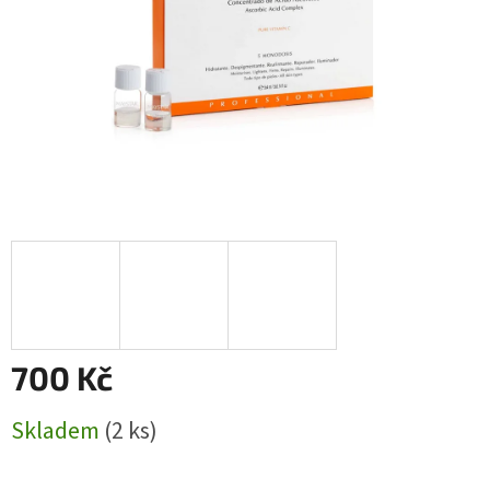
700 Kč
Měrná
Skladem
(2 ks)
cena: