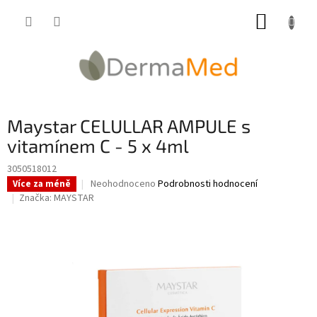
Přejít
NÁKUP
na
obsah
KOŠÍK
Maystar CELULLAR AMPULE s
vitamínem C - 5 x 4ml
3050518012
Průměrné
Neohodnoceno
Podrobnosti hodnocení
Více za méně
hodnocení
Značka:
MAYSTAR
produktu
je
0,0
z
5
hvězdiček.