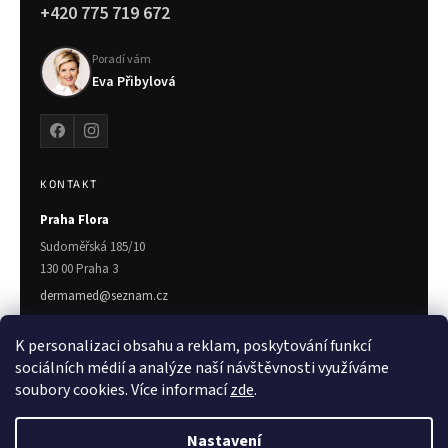
+420 775 719 672
Poradí vám
Eva Přibylová
KONTAKT
Praha Flora
Sudoměřská 185/10
130 00 Praha 3
dermamed@seznam.cz
775 719 672
K personalizaci obsahu a reklam, poskytování funkcí
Zlín
sociálních médií a analýze naší návštěvnosti využíváme
soubory cookies. Více informací
zde
.
Třída T. Bati 7023
760 01 Zlín
Nastavení