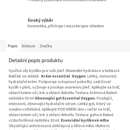
Produkty používané kosmetičkami a klinikami
Široký výběr
Kosmetika, přístroje i mezoterapie skladem
Popis
Diskuze
Značka
Detailní popis produktu
Využívá síly kyslíku pro vaši pleť. Maximální hydratace a hebkost.
Balíček se skládá :
Krém essential Oxygen
. Lehký, nemastný
hydratační krém. Podporuje schopnost pokožky zadržovat
kyslík v pleti, vyživuje a posiluje unavenou pleť. Aplikujte na tvář,
oblast kolem očí, krk a oblast dekoltu Textura: krémová Balení:
nádobka 50 ml
Obnovující gel Essential Oxygen.
Posilující,
intenzivní, obnovující hydratační sérum. Lehký gel, který se
snadno vstřebává. Aplikujte POD KRÉM ráno i večer na tvář,
oblast kolem očí, krk a oblast dekoltu Textura: gelová Balení:
vzduchotěsná nádobka 30 ml .
Esenciální kyslíková mlha
Okysličující antistresová obličejová a tělová mlha. Hluboce