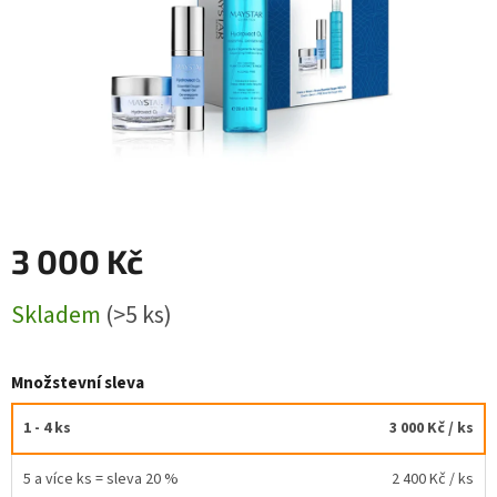
3 000 Kč
Měrná
Skladem
(>5 ks)
cena:
Množstevní sleva
1 - 4 ks
3 000 Kč
/ ks
5 a více ks = sleva 20 %
2 400 Kč
/ ks