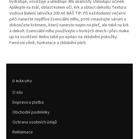
hydratuje, osvěžuje a uklidňuje. Má okamžitý stimulující účinek.
Aplikujte na tvář, oblast kolem očí, krk a oblast dekoltu Textura:
vodová Balení: lahvička 200 ml. NÁŠ TIP: Při každodenní večerní
péči naneste nejdříve Esenciální mlhu, poté vmasírujte sérum a
dokončete krémem, který naneste nejen na pleť, ale také na krk
a dekolt. Esenciální mlhu používejte v horkých dnech i přes make
up na osvěžení. Nebo také po epilaci na zklidnění pokožky.
Famózní vůně, hydratace a zklidnění pleti.
Z
á
p
O NÁKUPU
a
O nás
t
í
Doprava a platba
Obchodní podmínky
Ochrana osobních údajů
Reklamace