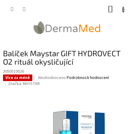
Přejít
NÁKUP
na
obsah
KOŠÍK
Balíček Maystar GIFT HYDROVECT
O2 rituál okysličující
3050510026
Průměrné
Neohodnoceno
Podrobnosti hodnocení
Více za méně
hodnocení
Značka:
MAYSTAR
produktu
je
0,0
z
5
hvězdiček.