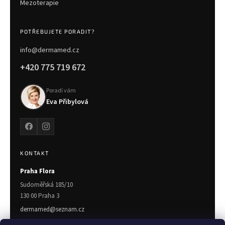
Mezoterapie
POTŘEBUJETE PORADIT?
info@dermamed.cz
+420 775 719 672
Poradí vám
Eva Přibylová
KONTAKT
Praha Flora
Sudoměřská 185/10
130 00 Praha 3
dermamed@seznam.cz
775 719 672